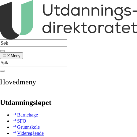
Meny
Hovedmeny
Utdanningsløpet
Barnehage
SFO
Grunnskole
Videregående