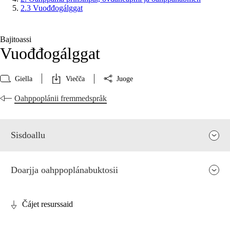
2.3 Vuođđogálggat
Bajitoassi
Vuođđogálggat
Giella
Viečča
Juoge
Oahppoplánii fremmedspråk
Sisdoallu
Doarjja oahppoplánabuktosii
Čájet resurssaid