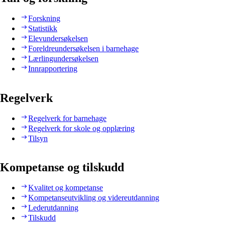
Forskning
Statistikk
Elevundersøkelsen
Foreldreundersøkelsen i barnehage
Lærlingundersøkelsen
Innrapportering
Regelverk
Regelverk for barnehage
Regelverk for skole og opplæring
Tilsyn
Kompetanse og tilskudd
Kvalitet og kompetanse
Kompetanseutvikling og videreutdanning
Lederutdanning
Tilskudd