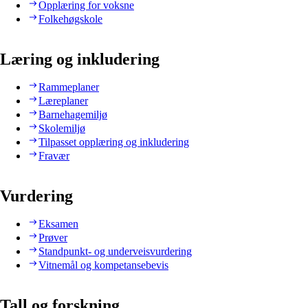
Opplæring for voksne
Folkehøgskole
Læring og inkludering
Rammeplaner
Læreplaner
Barnehagemiljø
Skolemiljø
Tilpasset opplæring og inkludering
Fravær
Vurdering
Eksamen
Prøver
Standpunkt- og underveisvurdering
Vitnemål og kompetansebevis
Tall og forskning