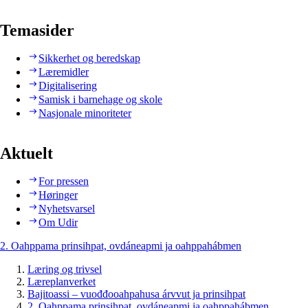
Temasider
Sikkerhet og beredskap
Læremidler
Digitalisering
Samisk i barnehage og skole
Nasjonale minoriteter
Aktuelt
For pressen
Høringer
Nyhetsvarsel
Om Udir
2. Oahppama prinsihpat, ovdáneapmi ja oahppahábmen
Læring og trivsel
Læreplanverket
Bajitoassi – vuođđooahpahusa árvvut ja prinsihpat
2. Oahppama prinsihpat, ovdáneapmi ja oahppahábmen