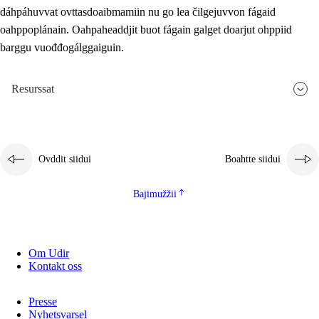
dáhpáhuvvat ovttasdoaibmamiin nu go lea čilgejuvvon fágaid
oahppoplánain. Oahpaheaddjit buot fágain galget doarjut ohppiid
barggu vuođđogálggaiguin.
Resurssat
Ovddit siidui
Boahtte siidui
Bajimužžii
Om Udir
Kontakt oss
Presse
Nyhetsvarsel