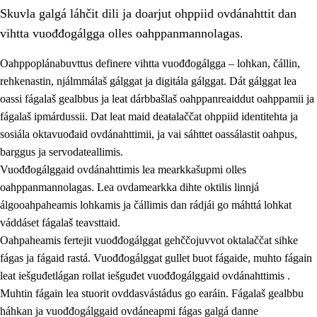
Skuvla galgá láhčit dili ja doarjut ohppiid ovdánahttit dan
vihtta vuođđogálgga olles oahppanmannolagas.
Oahppoplánabuvttus definere vihtta vuođđogálgga – lohkan, čállin,
rehkenastin, njálmmálaš gálggat ja digitála gálggat. Dát gálggat lea
oassi fágalaš gealbbus ja leat dárbbašlaš oahppanreaiddut oahppamii ja
2.
Oahppama prinsihpat, ovdáneapmi ja oahppahábmen
fágalaš ipmárdussii. Dat leat maid deaŧalaččat ohppiid identitehta ja
2.1
Sosiála oahppan ja ovdáneapmi
sosiála oktavuođaid ovdánahttimii, ja vai sáhttet oassálastit oahpus,
barggus ja servodateallimis.
2.2
Gealbu fágain
Vuođđogálggaid ovdánahttimis lea mearkkašupmi olles
2.3
Vuođđogálggat
oahppanmannolagas. Lea ovdamearkka dihte oktilis linnjá
álgooahpaheamis lohkamis ja čállimis dan rádjái go máhttá lohkat
2.4
Oahppat oahppat
váddáset fágalaš teavsttaid.
Fágaidrasttideaddji fáttát
Oahpaheamis fertejit vuođđogálggat gehččojuvvot oktalaččat sihke
fágas ja fágaid rastá. Vuođđogálggat gullet buot fágaide, muhto fágain
leat iešguđetlágan rollat iešguđet vuođđogálggaid ovdánahttimis .
Muhtin fágain lea stuorit ovddasvástádus go earáin. Fágalaš gealbbu
háhkan ja vuođđogálggaid ovdáneapmi fágas galgá danne