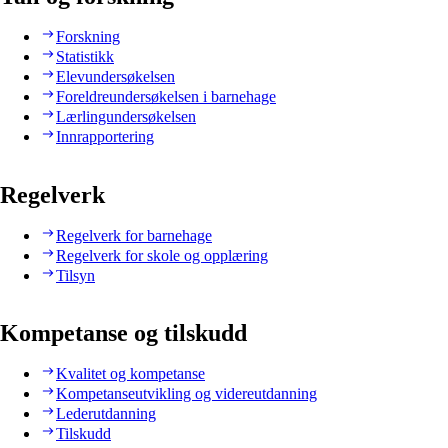
Forskning
Statistikk
Elevundersøkelsen
Foreldreundersøkelsen i barnehage
Lærlingundersøkelsen
Innrapportering
Regelverk
Regelverk for barnehage
Regelverk for skole og opplæring
Tilsyn
Kompetanse og tilskudd
Kvalitet og kompetanse
Kompetanseutvikling og videreutdanning
Lederutdanning
Tilskudd