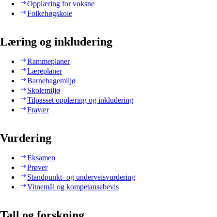
Opplæring for voksne
Folkehøgskole
Læring og inkludering
Rammeplaner
Læreplaner
Barnehagemiljø
Skolemiljø
Tilpasset opplæring og inkludering
Fravær
Vurdering
Eksamen
Prøver
Standpunkt- og underveisvurdering
Vitnemål og kompetansebevis
Tall og forskning