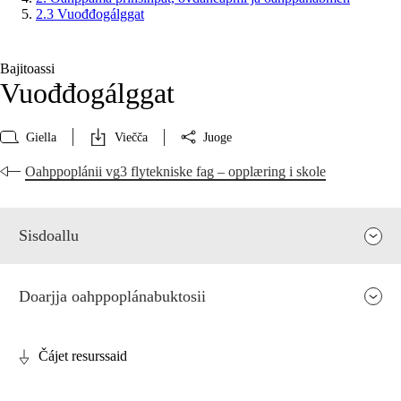
2.3 Vuođđogálggat
Bajitoassi
Vuođđogálggat
Giella
Viečča
Juoge
Oahppoplánii vg3 flytekniske fag – opplæring i skole
Sisdoallu
Doarjja oahppoplánabuktosii
Čájet resurssaid