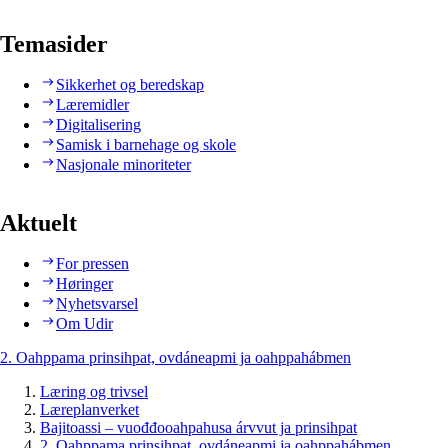
Temasider
Sikkerhet og beredskap
Læremidler
Digitalisering
Samisk i barnehage og skole
Nasjonale minoriteter
Aktuelt
For pressen
Høringer
Nyhetsvarsel
Om Udir
2. Oahppama prinsihpat, ovdáneapmi ja oahppahábmen
Læring og trivsel
Læreplanverket
Bajitoassi – vuođđooahpahusa árvvut ja prinsihpat
2. Oahppama prinsihpat, ovdáneapmi ja oahppahábmen