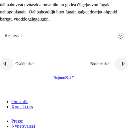
dáhpáhuvvat ovttasdoaibmamiin nu go lea čilgejuvvon fágaid
oahppoplánain. Oahpaheaddjit buot fágain galget doarjut ohppiid
barggu vuođđogálggaiguin.
Resurssat
Ovddit siidui
Boahtte siidui
Bajimužžii
Om Udir
Kontakt oss
Presse
Nyhetsvarsel