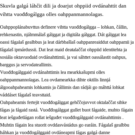
Skuvla galgá láhčit dili ja doarjut ohppiid ovdánahttit dan
vihtta vuođđogálgga olles oahppanmannolagas.
Oahppoplánabuvttus definere vihtta vuođđogálgga – lohkan, čállin,
rehkenastin, njálmmálaš gálggat ja digitála gálggat. Dát gálggat lea
oassi fágalaš gealbbus ja leat dárbbašlaš oahppanreaiddut oahppamii ja
2.
Oahppama prinsihpat, ovdáneapmi ja oahppahábmen
fágalaš ipmárdussii. Dat leat maid deaŧalaččat ohppiid identitehta ja
2.1
Sosiála oahppan ja ovdáneapmi
sosiála oktavuođaid ovdánahttimii, ja vai sáhttet oassálastit oahpus,
barggus ja servodateallimis.
2.2
Gealbu fágain
Vuođđogálggaid ovdánahttimis lea mearkkašupmi olles
2.3
Vuođđogálggat
oahppanmannolagas. Lea ovdamearkka dihte oktilis linnjá
álgooahpaheamis lohkamis ja čállimis dan rádjái go máhttá lohkat
2.4
Oahppat oahppat
váddáset fágalaš teavsttaid.
Fágaidrasttideaddji fáttát
Oahpaheamis fertejit vuođđogálggat gehččojuvvot oktalaččat sihke
fágas ja fágaid rastá. Vuođđogálggat gullet buot fágaide, muhto fágain
leat iešguđetlágan rollat iešguđet vuođđogálggaid ovdánahttimis .
Muhtin fágain lea stuorit ovddasvástádus go earáin. Fágalaš gealbbu
háhkan ja vuođđogálggaid ovdáneapmi fágas galgá danne