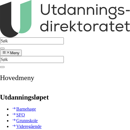
Meny
Hovedmeny
Utdanningsløpet
Barnehage
SFO
Grunnskole
Videregående