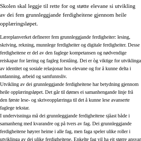
Skolen skal leggje til rette for og støtte elevane si utvikling
av dei fem grunnleggjande ferdigheitene gjennom heile
opplæringsløpet.
Læreplanverket definerer fem grunnleggjande ferdigheiter: lesing,
skriving, rekning, munnlege ferdigheiter og digitale ferdigheiter. Desse
2.
Prinsipp for læring, utvikling og danning
ferdigheitene er del av den faglege kompetansen og nødvendige
2.1
Sosial læring og utvikling
reiskapar for læring og fagleg forståing. Dei er òg viktige for utviklinga
av identitet og sosiale relasjonar hos elevane og for å kunne delta i
2.2
Kompetanse i faga
utdanning, arbeid og samfunnsliv.
2.3
Grunnleggjande ferdigheiter
Utvikling av dei grunnleggjande ferdigheitene har betydning gjennom
heile opplæringsløpet. Det går til dømes ei samanhengande linje frå
2.4
Å lære å lære
den første lese- og skriveopplæringa til det å kunne lese avanserte
Tverrfaglege tema
faglege tekstar.
I undervisninga må dei grunnleggjande ferdigheitene sjåast både i
samanheng med kvarandre og på tvers av fag. Dei grunnleggjande
ferdigheitene høyrer heime i alle fag, men faga speler ulike roller i
utviklinga av dei ulike ferdigheitene. Enkelte fag vil ha eit større ansvar