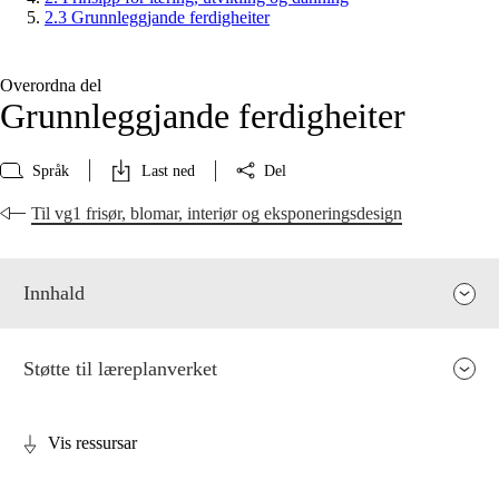
2.3 Grunnleggjande ferdigheiter
Overordna del
Grunnleggjande ferdigheiter
Språk
Last ned
Del
Til vg1 frisør, blomar, interiør og eksponeringsdesign
Innhald
Støtte til læreplanverket
Vis ressursar