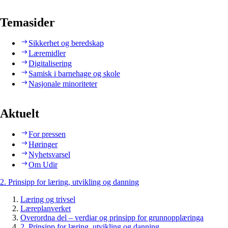
Temasider
Sikkerhet og beredskap
Læremidler
Digitalisering
Samisk i barnehage og skole
Nasjonale minoriteter
Aktuelt
For pressen
Høringer
Nyhetsvarsel
Om Udir
2. Prinsipp for læring, utvikling og danning
Læring og trivsel
Læreplanverket
Overordna del – verdiar og prinsipp for grunnopplæringa
2. Prinsipp for læring, utvikling og danning