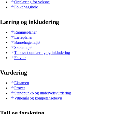
Opplæring for voksne
Folkehøgskole
Læring og inkludering
Rammeplaner
Læreplaner
Barnehagemiljø
Skolemiljø
Tilpasset opplæring og inkludering
Fravær
Vurdering
Eksamen
Prøver
Standpunkt- og underveisvurdering
Vitnemål og kompetansebevis
Tall og forskning