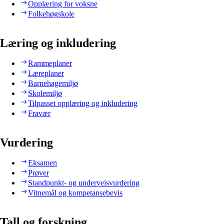
Opplæring for voksne
Folkehøgskole
Læring og inkludering
Rammeplaner
Læreplaner
Barnehagemiljø
Skolemiljø
Tilpasset opplæring og inkludering
Fravær
Vurdering
Eksamen
Prøver
Standpunkt- og underveisvurdering
Vitnemål og kompetansebevis
Tall og forskning