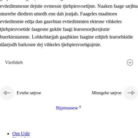
evtiedimmesne dejstie ovmessie tjiehpiesvoetijste. Naaken faage sæjhta
stuerebe dïedtem utnedh enn dah jeatjah. Faageles maahtoen
evtiedimmie edtja dan gaavhtan evtiedimmien ektesne vihkeles
tjiehpiesvoetide faagesne guktie faagi learoesoejkesjisnie
buerkiestamme. Lohkehtæjjah gaajhkine faagine edtjieh learoehkidie
dåarjodh barkosne dej vihkeles tjiehpiesvoetigujmie.
Vierhtieh
Evtebe sæjroe
Minngebe sæjroe
Bijjemassese
Om Udir