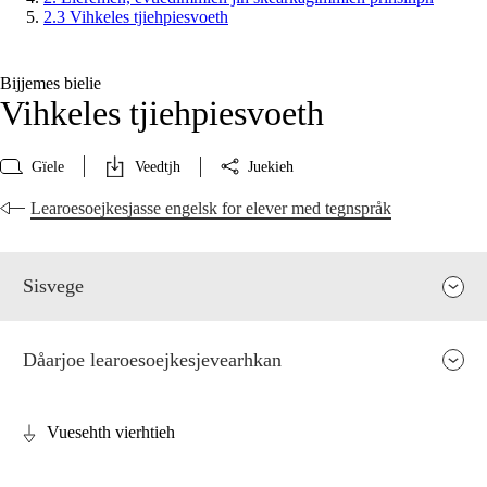
2.3 Vihkeles tjiehpiesvoeth
Bijjemes bielie
Vihkeles tjiehpiesvoeth
Gïele
Veedtjh
Juekieh
Learoesoejkesjasse engelsk for elever med tegnspråk
Sisvege
Dåarjoe learoesoejkesjevearhkan
Vuesehth vierhtieh