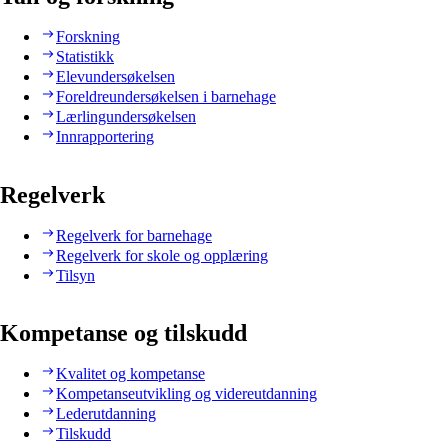
Forskning
Statistikk
Elevundersøkelsen
Foreldreundersøkelsen i barnehage
Lærlingundersøkelsen
Innrapportering
Regelverk
Regelverk for barnehage
Regelverk for skole og opplæring
Tilsyn
Kompetanse og tilskudd
Kvalitet og kompetanse
Kompetanseutvikling og videreutdanning
Lederutdanning
Tilskudd