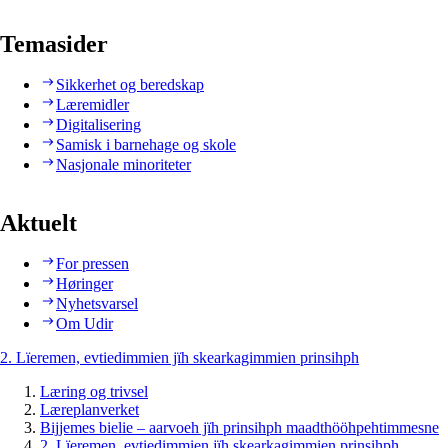
Temasider
Sikkerhet og beredskap
Læremidler
Digitalisering
Samisk i barnehage og skole
Nasjonale minoriteter
Aktuelt
For pressen
Høringer
Nyhetsvarsel
Om Udir
2. Lïeremen, evtiedimmien jïh skearkagimmien prinsihph
Læring og trivsel
Læreplanverket
Bijjemes bielie – aarvoeh jïh prinsihph maadthööhpehtimmesne
2. Lïeremen, evtiedimmien jïh skearkagimmien prinsihph