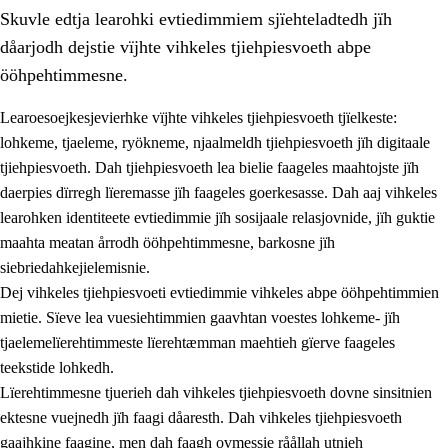
Skuvle edtja learohki evtiedimmiem sjïehteladtedh jïh
dåarjodh dejstie vïjhte vihkeles tjiehpiesvoeth abpe
ööhpehtimmesne.
Learoesoejkesjevierhke vïjhte vihkeles tjiehpiesvoeth tjïelkeste:
lohkeme, tjaeleme, ryökneme, njaalmeldh tjiehpiesvoeth jïh digitaale
2.
Lïeremen, evtiedimmien jïh skearkagimmien prinsihph
tjiehpiesvoeth. Dah tjiehpiesvoeth lea bielie faageles maahtojste jïh
2.1
Sosijaale lïereme jïh evtiedimmie
daerpies dïrregh lïeremasse jïh faageles goerkesasse. Dah aaj vihkeles
learohken identiteete evtiedimmie jïh sosijaale relasjovnide, jïh guktie
2.2
Maahtoe faagine
maahta meatan årrodh ööhpehtimmesne, barkosne jïh
2.3
Vihkeles tjiehpiesvoeth
siebriedahkejielemisnie.
Dej vihkeles tjiehpiesvoeti evtiedimmie vihkeles abpe ööhpehtimmien
2.4
Lïeredh lïeredh
mietie. Sïeve lea vuesiehtimmien gaavhtan voestes lohkeme- jïh
Dåaresthfaageles teemah
tjaelemelïerehtimmeste lïerehtæmman maehtieh gïerve faageles
teekstide lohkedh.
Lïerehtimmesne tjuerieh dah vihkeles tjiehpiesvoeth dovne sinsitnien
ektesne vuejnedh jïh faagi dåaresth. Dah vihkeles tjiehpiesvoeth
gaajhkine faagine, men dah faagh ovmessie råållah utnieh