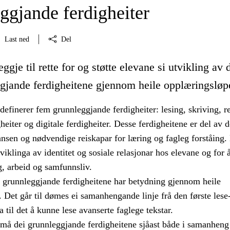
ggjande ferdigheiter
Last ned
Del
ggje til rette for og støtte elevane si utvikling av 
gjande ferdigheitene gjennom heile opplæringsløp
efinerer fem grunnleggjande ferdigheiter: lesing, skriving, r
eiter og digitale ferdigheiter. Desse ferdigheitene er del av 
nsen og nødvendige reiskapar for læring og fagleg forståing. 
tviklinga av identitet og sosiale relasjonar hos elevane og for
g, arbeid og samfunnsliv.
i grunnleggjande ferdigheitene har betydning gjennom heile
 Det går til dømes ei samanhengande linje frå den første lese
 til det å kunne lese avanserte faglege tekstar.
 må dei grunnleggjande ferdigheitene sjåast både i samanhen