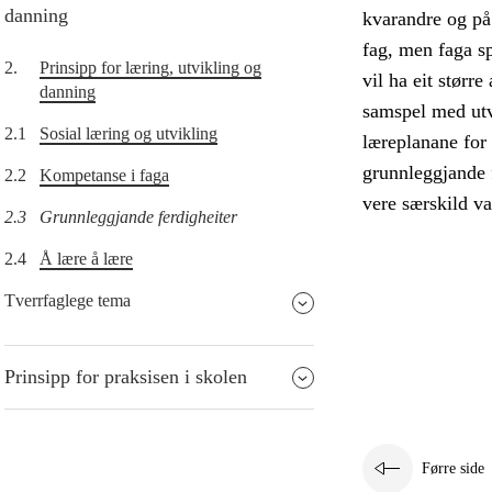
danning
kvarandre og på 
fag, men faga sp
2.
Prinsipp for læring, utvikling og
vil ha eit størr
danning
samspel med utvi
2.1
Sosial læring og utvikling
læreplanane for 
grunnleggjande f
2.2
Kompetanse i faga
vere særskild v
2.3
Grunnleggjande ferdigheiter
2.4
Å lære å lære
Tverrfaglege tema
Prinsipp for praksisen i skolen
Førre side