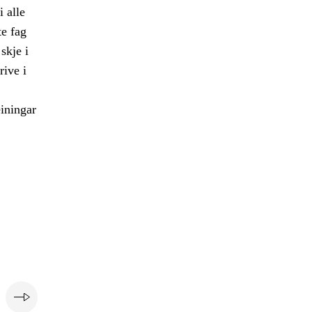
 alle
te fag
skje i
rive i
einingar
e