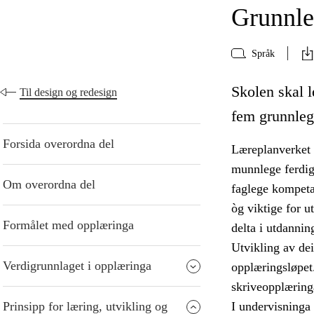
Grunnle
Språk
Skolen skal le
Til design og redesign
fem grunnleg
Forsida overordna del
Læreplanverket d
munnlege ferdigh
Om overordna del
faglege kompeta
òg viktige for u
Formålet med opplæringa
delta i utdannin
Utvikling av de
Verdigrunnlaget i opplæringa
opplæringsløpet.
skriveopplæringa
Prinsipp for læring, utvikling og
I undervisninga