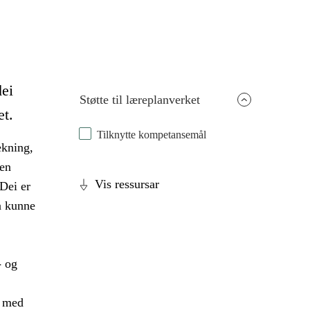
dei
Støtte til læreplanverket
et.
Tilknytte kompetansemål
ekning,
den
Vis ressursar
Dei er
 å kunne
- og
g med