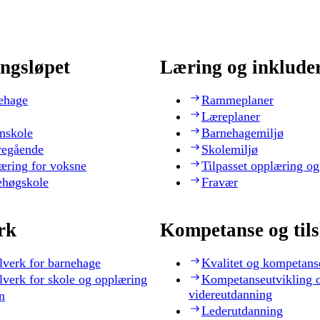
ngsløpet
Læring og inklude
ehage
Rammeplaner
Læreplaner
nskole
Barnehagemiljø
regående
Skolemiljø
æring for voksne
Tilpasset opplæring og
ehøgskole
Fravær
rk
Kompetanse og til
lverk for barnehage
Kvalitet og kompetans
lverk for skole og opplæring
Kompetanseutvikling 
videreutdanning
n
Lederutdanning