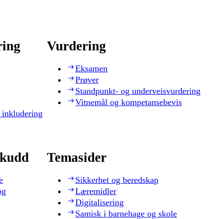
ring
Vurdering
Eksamen
Prøver
Standpunkt- og underveisvurdering
Vitnemål og kompetansebevis
 inkludering
skudd
Temasider
e
Sikkerhet og beredskap
og
Læremidler
Digitalisering
Samisk i barnehage og skole