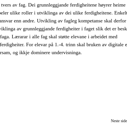
tvers av fag. Dei grunnleggjande ferdigheitene høyrer heime i
eler ulike roller i utviklinga av dei ulike ferdigheitene. Enkel
e ansvar enn andre. Utvikling av fagleg kompetanse skal derfor 
klinga av grunnleggjande ferdigheiter i faget slik det er besk
faga. Lærarar i alle fag skal støtte elevane i arbeidet med
erdigheiter. For elevar på 1.-4. trinn skal bruken av digitale 
arsam, og ikkje dominere undervisninga.
Neste sid