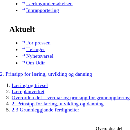
Lærlingundersøkelsen
Innrapportering
Aktuelt
For pressen
Høringer
Nyhetsvarsel
Om Udir
2. Prinsipp for læring, utvikling og danning
Læring og trivsel
Læreplanverket
Overordna del – verdiar og prinsipp for grunnopplæring
2. Prinsipp for læring, utvikling og danning
2.3 Grunnleggjande ferdigheiter
Overordna del