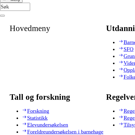
Hovedmeny
Utdanni
Barn
SFO
Grun
Vide
Oppl
Folk
Tall og forskning
Regelve
Forskning
Rege
Statistikk
Rege
Elevundersøkelsen
Tilsy
Foreldreundersøkelsen i barnehage