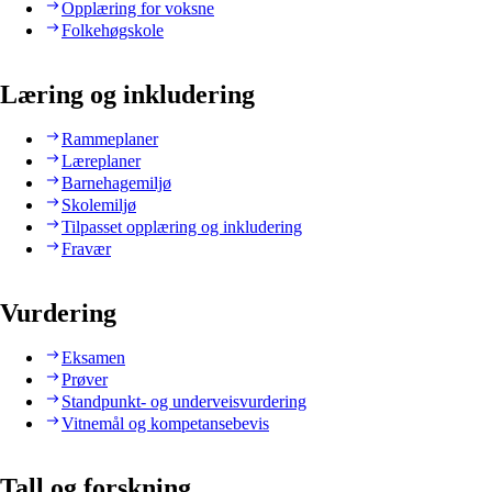
Opplæring for voksne
Folkehøgskole
Læring og inkludering
Rammeplaner
Læreplaner
Barnehagemiljø
Skolemiljø
Tilpasset opplæring og inkludering
Fravær
Vurdering
Eksamen
Prøver
Standpunkt- og underveisvurdering
Vitnemål og kompetansebevis
Tall og forskning