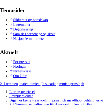
Temasider
Sikkerhet og beredskap
Læremidler
Digitalisering
Samisk i barnehage og skole
Nasjonale minoriteter
Aktuelt
For pressen
Høringer
Nyhetsvarsel
Om Udir
2. Lïeremen, evtiedimmien jïh skearkagimmien prinsihph
Læring og trivsel
Læreplanverket
Bijjemes bielie – aarvoeh jïh prinsihph maadthööhpehtimmesne
2. Lïeremen, evtiedimmien jïh skearkagimmien prinsihph