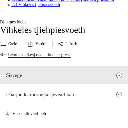
2.3 Vihkeles tjiehpiesvoeth
Bijjemes bielie
Vihkeles tjiehpiesvoeth
Gïele
Veedtjh
Juekieh
Learoesoejkesjasse latin eller gresk
Sisvege
Dåarjoe learoesoejkesjevearhkan
Vuesehth vierhtieh