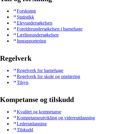
Forskning
Statistikk
Elevundersøkelsen
Foreldreundersøkelsen i barnehage
Lærlingundersøkelsen
Innrapportering
Regelverk
Regelverk for barnehage
Regelverk for skole og opplæring
Tilsyn
Kompetanse og tilskudd
Kvalitet og kompetanse
Kompetanseutvikling og videreutdanning
Lederutdanning
Tilskudd