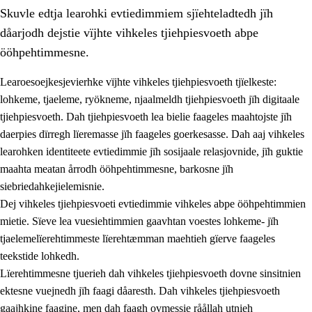
Skuvle edtja learohki evtiedimmiem sjïehteladtedh jïh
dåarjodh dejstie vïjhte vihkeles tjiehpiesvoeth abpe
ööhpehtimmesne.
Learoesoejkesjevierhke vïjhte vihkeles tjiehpiesvoeth tjïelkeste:
lohkeme, tjaeleme, ryökneme, njaalmeldh tjiehpiesvoeth jïh digitaale
2.
Lïeremen, evtiedimmien jïh skearkagimmien prinsihph
tjiehpiesvoeth. Dah tjiehpiesvoeth lea bielie faageles maahtojste jïh
2.1
Sosijaale lïereme jïh evtiedimmie
daerpies dïrregh lïeremasse jïh faageles goerkesasse. Dah aaj vihkeles
learohken identiteete evtiedimmie jïh sosijaale relasjovnide, jïh guktie
2.2
Maahtoe faagine
maahta meatan årrodh ööhpehtimmesne, barkosne jïh
2.3
Vihkeles tjiehpiesvoeth
siebriedahkejielemisnie.
Dej vihkeles tjiehpiesvoeti evtiedimmie vihkeles abpe ööhpehtimmien
2.4
Lïeredh lïeredh
mietie. Sïeve lea vuesiehtimmien gaavhtan voestes lohkeme- jïh
Dåaresthfaageles teemah
tjaelemelïerehtimmeste lïerehtæmman maehtieh gïerve faageles
teekstide lohkedh.
Lïerehtimmesne tjuerieh dah vihkeles tjiehpiesvoeth dovne sinsitnien
ektesne vuejnedh jïh faagi dåaresth. Dah vihkeles tjiehpiesvoeth
gaajhkine faagine, men dah faagh ovmessie råållah utnieh