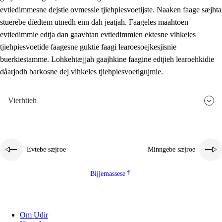
evtiedimmesne dejstie ovmessie tjiehpiesvoetijste. Naaken faage sæjhta
stuerebe dïedtem utnedh enn dah jeatjah. Faageles maahtoen
evtiedimmie edtja dan gaavhtan evtiedimmien ektesne vihkeles
tjiehpiesvoetide faagesne guktie faagi learoesoejkesjisnie
buerkiestamme. Lohkehtæjjah gaajhkine faagine edtjieh learoehkidie
dåarjodh barkosne dej vihkeles tjiehpiesvoetigujmie.
Vierhtieh
Evtebe sæjroe
Minngebe sæjroe
Bijjemassese
Om Udir