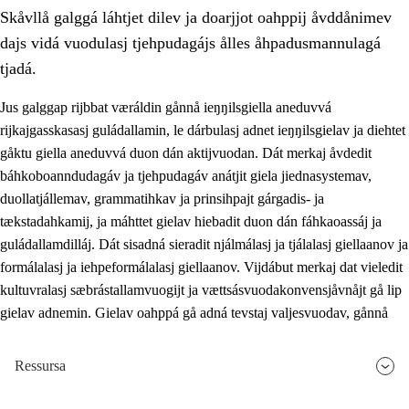
Skåvllå galggá láhtjet dilev ja doarjjot oahppij åvddånimev
dajs vidá vuodulasj tjehpudagájs ålles åhpadusmannulagá
tjadá.
Jus galggap rijbbat væráldin gånnå ieŋŋilsgiella aneduvvá
rijkajgasskasasj guládallamin, le dárbulasj adnet ieŋŋilsgielav ja diehtet
2.
Prinsihpa oahppama, åvddånahttema ja ávddama hárráj
gåktu giella aneduvvá duon dán aktijvuodan. Dát merkaj åvdedit
2.1
Sosiála oahppam ja åvddånibme
báhkoboanndudagáv ja tjehpudagáv anátjit giela jiednasystemav,
duollatjállemav, grammatihkav ja prinsihpajt gárgadis- ja
2.2
Máhtudahka fágáj hárráj
tækstadahkamij, ja máhttet gielav hiebadit duon dán fáhkaoassáj ja
2.3
Vuodulasj tjehpudagá
guládallamdilláj. Dát sisadná sieradit njálmálasj ja tjálalasj giellaanov ja
formálalasj ja iehpeformálalasj giellaanov. Vijdábut merkaj dat vieledit
2.4
Oahppat oahppat
kultuvralasj sæbrástallamvuogijt ja vættsásvuodakonvensjåvnåjt gå lip
Doaresfágalasj tiemá
gielav adnemin. Gielav oahppá gå adná tevstaj valjesvuodav, gånnå
Ressursa