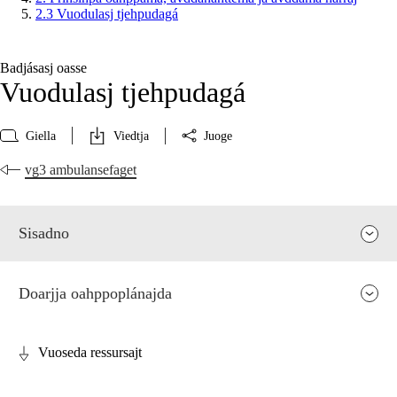
2.3 Vuodulasj tjehpudagá
Badjásasj oasse
Vuodulasj tjehpudagá
Giella
Viedtja
Juoge
vg3 ambulansefaget
Sisadno
Doarjja oahppoplánajda
Vuoseda ressursajt