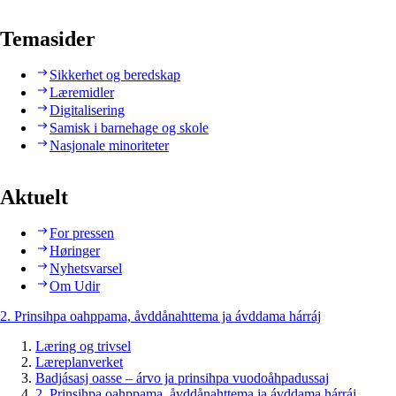
Temasider
Sikkerhet og beredskap
Læremidler
Digitalisering
Samisk i barnehage og skole
Nasjonale minoriteter
Aktuelt
For pressen
Høringer
Nyhetsvarsel
Om Udir
2. Prinsihpa oahppama, åvddånahttema ja ávddama hárráj
Læring og trivsel
Læreplanverket
Badjásasj oasse – árvo ja prinsihpa vuodoåhpadussaj
2. Prinsihpa oahppama, åvddånahttema ja ávddama hárráj