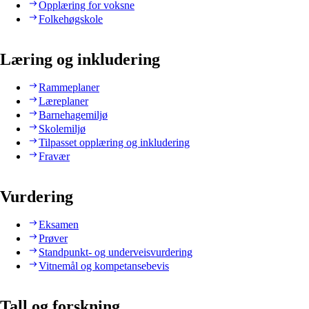
Opplæring for voksne
Folkehøgskole
Læring og inkludering
Rammeplaner
Læreplaner
Barnehagemiljø
Skolemiljø
Tilpasset opplæring og inkludering
Fravær
Vurdering
Eksamen
Prøver
Standpunkt- og underveisvurdering
Vitnemål og kompetansebevis
Tall og forskning