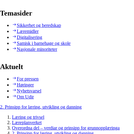
Temasider
Sikkerhet og beredskap
Læremidler
Digitalisering
Samisk i barnehage og skole
Nasjonale minoriteter
Aktuelt
For pressen
Høringer
Nyhetsvarsel
Om Udir
2. Prinsipp for læring, utvikling og danning
Læring og trivsel
Læreplanverket
Overordna del – verdiar og prinsipp for grunnopplæringa
2. Prinsipp for læring, utvikling og danning