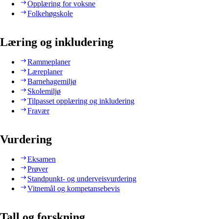
Opplæring for voksne
Folkehøgskole
Læring og inkludering
Rammeplaner
Læreplaner
Barnehagemiljø
Skolemiljø
Tilpasset opplæring og inkludering
Fravær
Vurdering
Eksamen
Prøver
Standpunkt- og underveisvurdering
Vitnemål og kompetansebevis
Tall og forskning