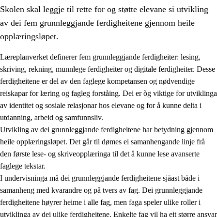
Skolen skal leggje til rette for og støtte elevane si utvikling
av dei fem grunnleggjande ferdigheitene gjennom heile
opplæringsløpet.
Læreplanverket definerer fem grunnleggjande ferdigheiter: lesing,
skriving, rekning, munnlege ferdigheiter og digitale ferdigheiter. Desse
2.
Prinsipp for læring, utvikling og danning
ferdigheitene er del av den faglege kompetansen og nødvendige
2.1
Sosial læring og utvikling
reiskapar for læring og fagleg forståing. Dei er òg viktige for utviklinga
av identitet og sosiale relasjonar hos elevane og for å kunne delta i
2.2
Kompetanse i faga
utdanning, arbeid og samfunnsliv.
2.3
Grunnleggjande ferdigheiter
Utvikling av dei grunnleggjande ferdigheitene har betydning gjennom
heile opplæringsløpet. Det går til dømes ei samanhengande linje frå
2.4
Å lære å lære
den første lese- og skriveopplæringa til det å kunne lese avanserte
Tverrfaglege tema
faglege tekstar.
I undervisninga må dei grunnleggjande ferdigheitene sjåast både i
samanheng med kvarandre og på tvers av fag. Dei grunnleggjande
ferdigheitene høyrer heime i alle fag, men faga speler ulike roller i
utviklinga av dei ulike ferdigheitene. Enkelte fag vil ha eit større ansvar