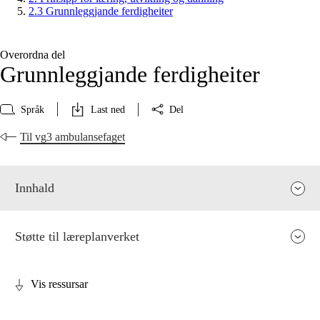
2.3 Grunnleggjande ferdigheiter
Overordna del
Grunnleggjande ferdigheiter
Språk
Last ned
Del
Til vg3 ambulansefaget
Innhald
Støtte til læreplanverket
Vis ressursar