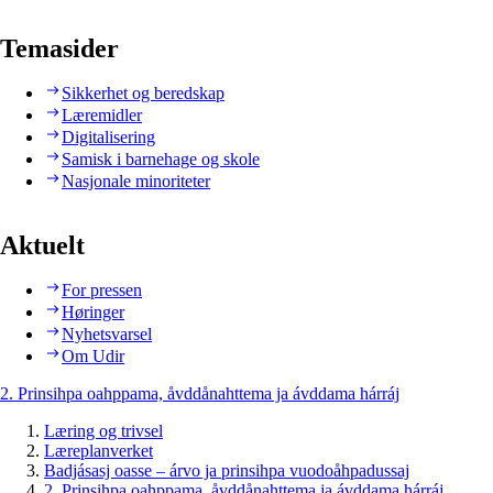
Temasider
Sikkerhet og beredskap
Læremidler
Digitalisering
Samisk i barnehage og skole
Nasjonale minoriteter
Aktuelt
For pressen
Høringer
Nyhetsvarsel
Om Udir
2. Prinsihpa oahppama, åvddånahttema ja ávddama hárráj
Læring og trivsel
Læreplanverket
Badjásasj oasse – árvo ja prinsihpa vuodoåhpadussaj
2. Prinsihpa oahppama, åvddånahttema ja ávddama hárráj