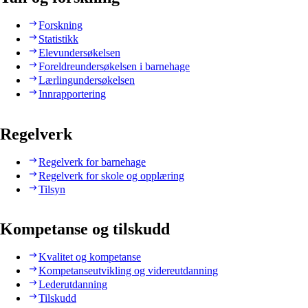
Forskning
Statistikk
Elevundersøkelsen
Foreldreundersøkelsen i barnehage
Lærlingundersøkelsen
Innrapportering
Regelverk
Regelverk for barnehage
Regelverk for skole og opplæring
Tilsyn
Kompetanse og tilskudd
Kvalitet og kompetanse
Kompetanseutvikling og videreutdanning
Lederutdanning
Tilskudd