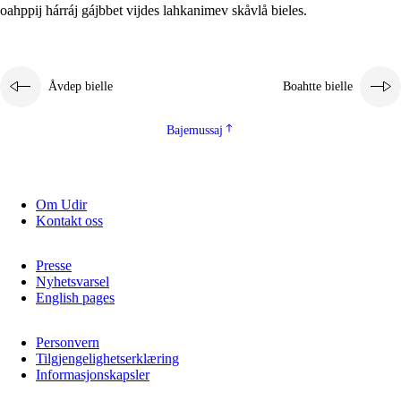
oahppij hárráj gájbbet vijdes lahkanimev skåvlå bieles.
Åvdep bielle
Boahtte bielle
Bajemussaj
Om Udir
Kontakt oss
Presse
Nyhetsvarsel
English pages
Personvern
Tilgjengelighetserklæring
Informasjonskapsler