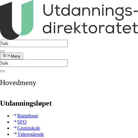
Meny
Hovedmeny
Utdanningsløpet
Barnehage
SFO
Grunnskole
Videregående