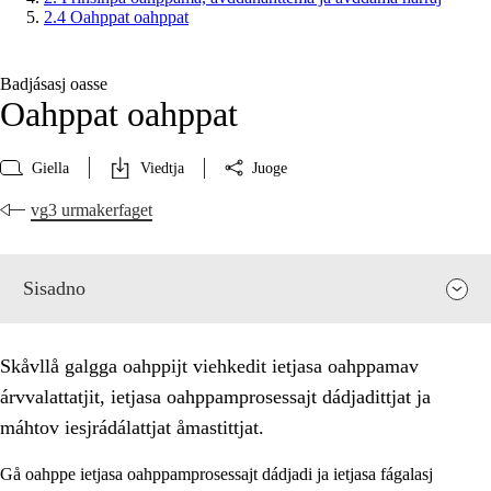
2.4 Oahppat oahppat
Badjásasj oasse
Oahppat oahppat
Giella
Viedtja
Juoge
vg3 urmakerfaget
Sisadno
Skåvllå galgga oahppijt viehkedit ietjasa oahppamav
árvvalattatjit, ietjasa oahppamprosessajt dádjadittjat ja
máhtov iesjrádálattjat åmastittjat.
Gå oahppe ietjasa oahppamprosessajt dádjadi ja ietjasa fágalasj