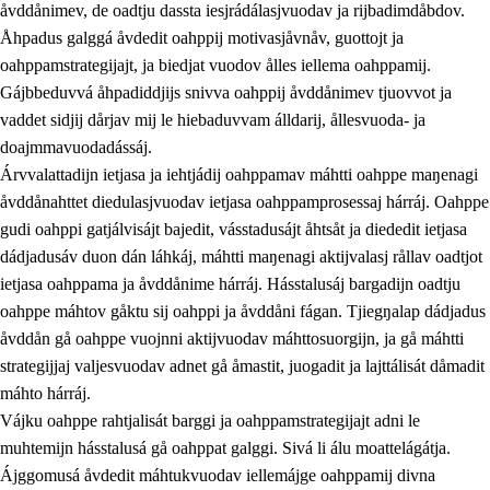
åvddånimev, de oadtju dassta iesjrádálasjvuodav ja rijbadimdåbdov.
Åhpadus galggá åvdedit oahppij motivasjåvnåv, guottojt ja
oahppamstrategijajt, ja biedjat vuodov ålles iellema oahppamij.
Gájbbeduvvá åhpadiddjijs snivva oahppij åvddånimev tjuovvot ja
vaddet sidjij dårjav mij le hiebaduvvam álldarij, ållesvuoda- ja
doajmmavuodadássáj.
2.
Prinsihpa oahppama, åvddånahttema ja ávddama hárráj
Árvvalattadijn ietjasa ja iehtjádij oahppamav máhtti oahppe maŋenagi
åvddånahttet diedulasjvuodav ietjasa oahppamprosessaj hárráj. Oahppe
2.1
Sosiála oahppam ja åvddånibme
gudi oahppi gatjálvisájt bajedit, vásstadusájt åhtsåt ja diededit ietjasa
2.2
Máhtudahka fágáj hárráj
dádjadusáv duon dán láhkáj, máhtti maŋenagi aktijvalasj rållav oadtjot
ietjasa oahppama ja åvddånime hárráj. Hásstalusáj bargadijn oadtju
2.3
Vuodulasj tjehpudagá
oahppe máhtov gåktu sij oahppi ja åvddåni fágan. Tjiegŋalap dádjadus
2.4
Oahppat oahppat
åvddån gå oahppe vuojnni aktijvuodav máhttosuorgijn, ja gå máhtti
strategijjaj valjesvuodav adnet gå åmastit, juogadit ja lajttálisát dåmadit
Doaresfágalasj tiemá
máhto hárráj.
Vájku oahppe rahtjalisát barggi ja oahppamstrategijajt adni le
muhtemijn hásstalusá gå oahppat galggi. Sivá li álu moattelágátja.
Ájggomusá åvdedit máhtukvuodav iellemájge oahppamij divna