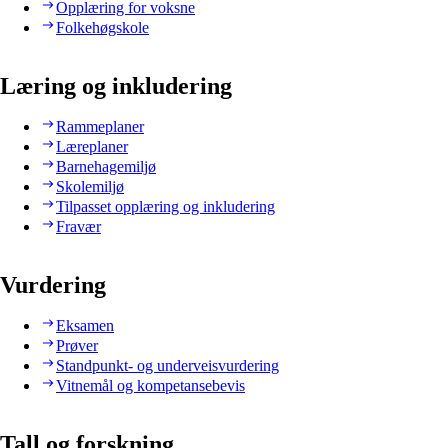
Opplæring for voksne
Folkehøgskole
Læring og inkludering
Rammeplaner
Læreplaner
Barnehagemiljø
Skolemiljø
Tilpasset opplæring og inkludering
Fravær
Vurdering
Eksamen
Prøver
Standpunkt- og underveisvurdering
Vitnemål og kompetansebevis
Tall og forskning