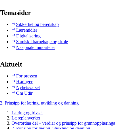
Temasider
Sikkerhet og beredskap
Læremidler
Digitalisering
Samisk i barnehage og skole
Nasjonale minoriteter
Aktuelt
For pressen
Høringer
Nyhetsvarsel
Om Udir
2. Prinsipp for læring, utvikling og danning
Læring og trivsel
Læreplanverket
Overordna del – verdiar og prinsipp for grunnopplæringa
2. Prinsipp for læring, utvikling og danning