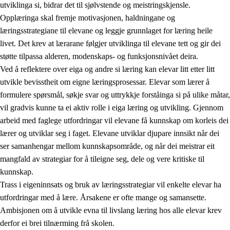
utviklinga si, bidrar det til sjølvstende og meistringskjensle.
Opplæringa skal fremje motivasjonen, haldningane og
læringsstrategiane til elevane og leggje grunnlaget for læring heile
livet. Det krev at lærarane følgjer utviklinga til elevane tett og gir dei
støtte tilpassa alderen, modenskaps- og funksjonsnivået deira.
Ved å reflektere over eiga og andre si læring kan elevar litt etter litt
2.
Prinsipp for læring, utvikling og danning
utvikle bevisstheit om eigne læringsprosessar. Elevar som lærer å
formulere spørsmål, søkje svar og uttrykkje forståinga si på ulike måtar,
2.1
Sosial læring og utvikling
vil gradvis kunne ta ei aktiv rolle i eiga læring og utvikling. Gjennom
2.2
Kompetanse i faga
arbeid med faglege utfordringar vil elevane få kunnskap om korleis dei
lærer og utviklar seg i faget. Elevane utviklar djupare innsikt når dei
2.3
Grunnleggjande ferdigheiter
ser samanhengar mellom kunnskapsområde, og når dei meistrar eit
2.4
Å lære å lære
mangfald av strategiar for å tileigne seg, dele og vere kritiske til
kunnskap.
Tverrfaglege tema
Trass i eigeninnsats og bruk av læringsstrategiar vil enkelte elevar ha
utfordringar med å lære. Årsakene er ofte mange og samansette.
Ambisjonen om å utvikle evna til livslang læring hos alle elevar krev
derfor ei brei tilnærming frå skolen.