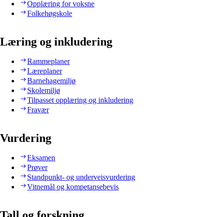
Opplæring for voksne
Folkehøgskole
Læring og inkludering
Rammeplaner
Læreplaner
Barnehagemiljø
Skolemiljø
Tilpasset opplæring og inkludering
Fravær
Vurdering
Eksamen
Prøver
Standpunkt- og underveisvurdering
Vitnemål og kompetansebevis
Tall og forskning