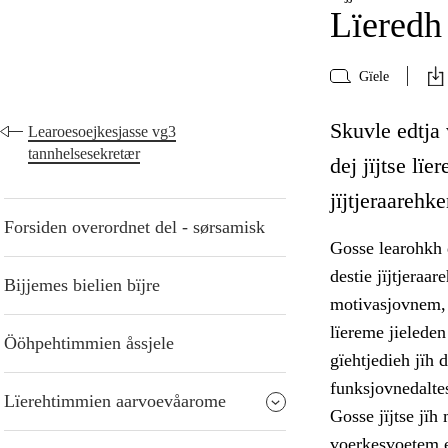
Lïeredh 
Gïele
Skuvle edtja 
Learoesoejkesjasse vg3
tannhelsesekretær
dej jïjtse l
jïjtjeraarehk
Forsiden overordnet del - sørsamisk
Gosse learohkh d
destie jïjtjeraa
Bijjemes bielien bïjre
motivasjovnem, 
lïereme jielede
Ööhpehtimmien åssjele
gïehtjedieh jïh d
funksjovnedalte
Lïerehtimmien aarvoevåarome
Gosse jïjtse jïh
voerkesvoetem ev