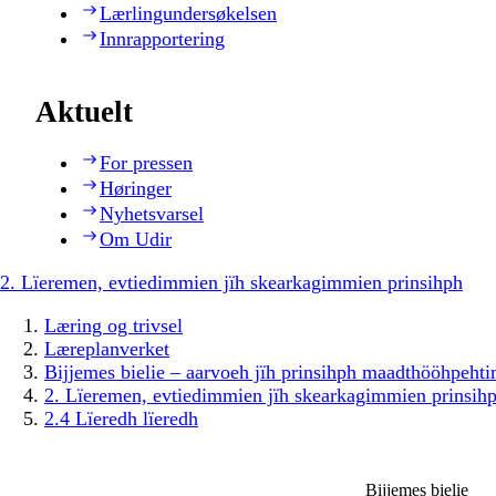
Lærlingundersøkelsen
Innrapportering
Aktuelt
For pressen
Høringer
Nyhetsvarsel
Om Udir
2. Lïeremen, evtiedimmien jïh skearkagimmien prinsihph
Læring og trivsel
Læreplanverket
Bijjemes bielie – aarvoeh jïh prinsihph maadthööhpeh
2. Lïeremen, evtiedimmien jïh skearkagimmien prinsih
2.4 Lïeredh lïeredh
Bijjemes bielie