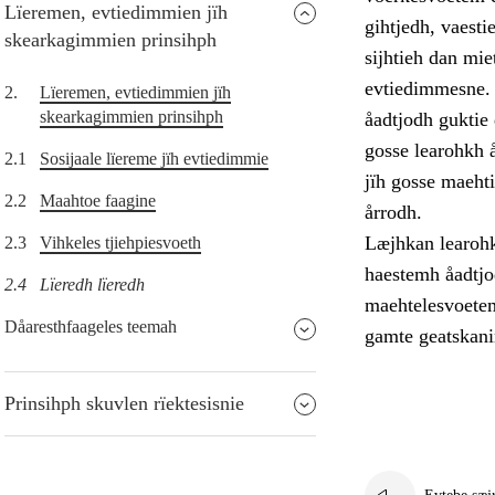
Lïeremen, evtiedimmien jïh
gihtjedh, vaest
skearkagimmien prinsihph
sijhtieh dan mie
evtiedimmesne. 
2.
Lïeremen, evtiedimmien jïh
skearkagimmien prinsihph
åadtjodh guktie 
gosse learohkh 
2.1
Sosijaale lïereme jïh evtiedimmie
jïh gosse maehti
2.2
Maahtoe faagine
årrodh.
Læjhkan learohki
2.3
Vihkeles tjiehpiesvoeth
haestemh åadtjo
2.4
Lïeredh lïeredh
maehtelesvoetem
Dåaresthfaageles teemah
gamte geatskan
Prinsihph skuvlen rïektesisnie