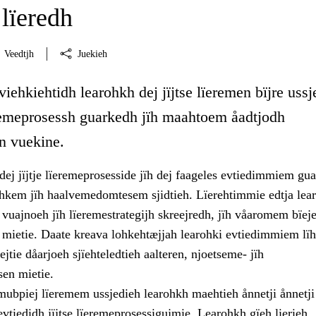
lïeredh
Veedtjh
Juekieh
viehkiehtidh learohkh dej jïjtse lïeremen bïjre ussj
ïeremeprosessh guarkedh jïh maahtoem åadtjodh
en vuekine.
ej jïjtje lïeremeprosesside jïh dej faageles evtiedimmiem gu
rehkem jïh haalvemedomtesem sjidtieh. Lïerehtimmie edtja lea
vuajnoeh jïh lïeremestrategijh skreejredh, jïh våaromem bïej
n mietie. Daate kreava lohkehtæjjah learohki evtiedimmiem lï
ejtie dåarjoeh sjïehteledtieh aalteren, njoetseme- jïh
sen mietie.
 mubpiej lïeremem ussjedieh learohkh maehtieh ånnetji ånnetji
tiedidh jïjtse lïeremeprosessigujmie. Learohkh gïeh lierieh