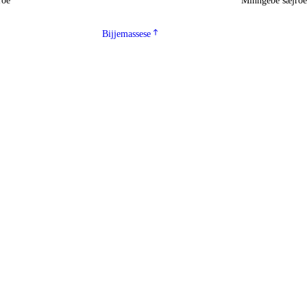
roe
Minngebe sæjro
Bijjemassese