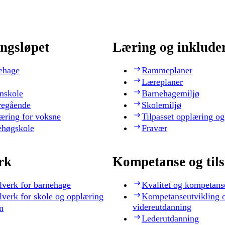
ngsløpet
Læring og inklude
ehage
Rammeplaner
Læreplaner
nskole
Barnehagemiljø
regående
Skolemiljø
æring for voksne
Tilpasset opplæring og
ehøgskole
Fravær
rk
Kompetanse og til
lverk for barnehage
Kvalitet og kompetans
lverk for skole og opplæring
Kompetanseutvikling 
videreutdanning
n
Lederutdanning