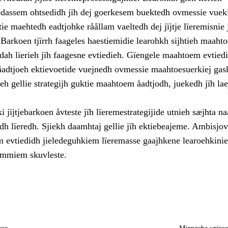
iedassem ohtsedidh jïh dej goerkesem buektedh ovmessie vuek
tie maehtedh eadtjohke råållam vaeltedh dej jïjtje lïeremisnie 
Barkoen tjïrrh faageles haestiemidie learohkh sijhtieh maaht
dah lierieh jïh faagesne evtiedieh. Gïengele maahtoem evtied
åadtjoeh ektievoetide vuejnedh ovmessie maahtoesuerkiej ga
eh gellie strategijh guktie maahtoem åadtjodh, juekedh jïh la
 jïjtjebarkoen åvteste jïh lïeremestrategijide utnieh sæjhta n
dh lïeredh. Sjiekh daamhtaj gellie jïh ektiebeajeme. Ambisjo
 evtiedidh jieledeguhkiem lïeremasse gaajhkene learoehkinie
immiem skuvleste.