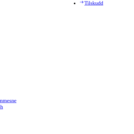
Tilskudd
timmesne
ph