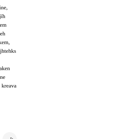
ine,
jïh
oem
ieh
skem,
ejhtehks
aaken
vne
 kreava