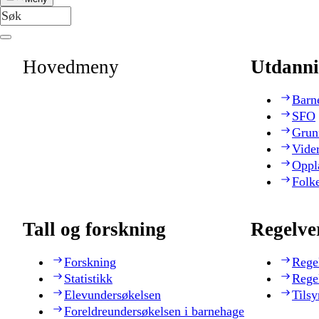
Hovedmeny
Utdanni
Barn
SFO
Grun
Vide
Oppl
Folk
Tall og forskning
Regelve
Forskning
Rege
Statistikk
Rege
Elevundersøkelsen
Tilsy
Foreldreundersøkelsen i barnehage