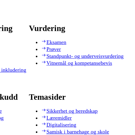
ring
Vurdering
Eksamen
Prøver
Standpunkt- og underveisvurdering
Vitnemål og kompetansebevis
 inkludering
skudd
Temasider
e
Sikkerhet og beredskap
og
Læremidler
Digitalisering
Samisk i barnehage og skole