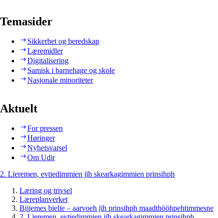
Temasider
Sikkerhet og beredskap
Læremidler
Digitalisering
Samisk i barnehage og skole
Nasjonale minoriteter
Aktuelt
For pressen
Høringer
Nyhetsvarsel
Om Udir
2. Lïeremen, evtiedimmien jïh skearkagimmien prinsihph
Læring og trivsel
Læreplanverket
Bijjemes bielie – aarvoeh jïh prinsihph maadthööhpehtimmesne
2. Lïeremen, evtiedimmien jïh skearkagimmien prinsihph