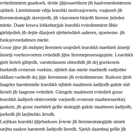
evtiedimmiem guarkoeh, destie jïjtjeraarehkem jïh haalvemedomtesem
sjidtieh. Lïerehtimmie edtja learohki motivasjovnem, vuajnoeh jïh
lïeremestrategijh skreejredh, jïh våaromem bïejedh lïereme jieleden
mietie. Daate kreava lohkehtæjjah learohki evtiedimmiem lïhke
gïehtjedieh jïh dejtie dåarjoeh sjïehteledtieh aalteren, njoetseme- jïh
funksjovnedaltesen mietie.
2.
Lïeremen, evtiedimmien jïh skearkagimmien prinsihph
Gosse jïjtse jïh mubpiej lïeremem ussjedieh learohkh maehtieh ånnetji
ånnetji voerkesvoetem evtiedidh jïjtse lïeremeprosessigujmie. Learohkh
2.1
Sosijaale lïereme jïh evtiedimmie
gïeh lierieh gihtjedh, vaestiedassem ohtsedidh jïh dej goerkesem
2.2
Maahtoe faagine
buektedh ovmessie vuekine, sijhtieh dan mietie maehtedh eadtjohke
råållam vaeltedh dej jïjtje lïeremisnie jïh evtiedimmesne. Barkoen tjïrrh
2.3
Vihkeles tjiehpiesvoeth
faageles haestiemidie learohkh sijhtieh maahtoem åadtjodh guktie dah
2.4
Lïeredh lïeredh
lierieh jïh faagesne evtiedieh. Gïengele maahtoem evtiedieh gosse
learohkh åadtjoeh ektievoetide vuejnedh ovmessie maahtoesuerkiej
Dåaresthfaageles teemah
gaskem, jïh gosse maehtieh gellie strategijh guktie maahtoem åadtjodh,
juekedh jïh laejhtehks årrodh.
Læjhkan learohki jïjtjebarkoen åvteste jïh lïeremestrategijide utnieh
sæjhta naaken haestemh åadtjodh lïeredh. Sjiekh daamhtaj gellie jïh