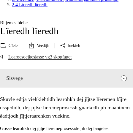
2.4 Lïeredh lïeredh
Bijjemes bielie
Lïeredh lïeredh
Gïele
Veedtjh
Juekieh
Learoesoejkesjasse vg3 skogfaget
Sisvege
Skuvle edtja viehkiehtidh learohkh dej jïjtse lïeremen bïjre
ussjedidh, dej jïjtse lïeremeprosessh guarkedh jïh maahtoem
åadtjodh jïjtjeraarehken vuekine.
Gosse learohkh dej jïjtje lïeremeprosesside jïh dej faageles