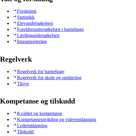
Forskning
Statistikk
Elevundersøkelsen
Foreldreundersøkelsen i barnehage
Lærlingundersøkelsen
Innrapportering
Regelverk
Regelverk for barnehage
Regelverk for skole og opplæring
Tilsyn
Kompetanse og tilskudd
Kvalitet og kompetanse
Kompetanseutvikling og videreutdanning
Lederutdanning
Tilskudd