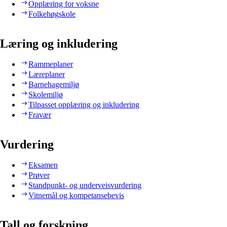
Opplæring for voksne
Folkehøgskole
Læring og inkludering
Rammeplaner
Læreplaner
Barnehagemiljø
Skolemiljø
Tilpasset opplæring og inkludering
Fravær
Vurdering
Eksamen
Prøver
Standpunkt- og underveisvurdering
Vitnemål og kompetansebevis
Tall og forskning