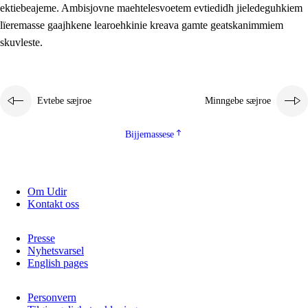
ektiebeajeme. Ambisjovne maehtelesvoetem evtiedidh jieledeguhkiem
lïeremasse gaajhkene learoehkinie kreava gamte geatskanimmiem
skuvleste.
Evtebe sæjroe
Minngebe sæjroe
Bijjemassese
Om Udir
Kontakt oss
Presse
Nyhetsvarsel
English pages
Personvern