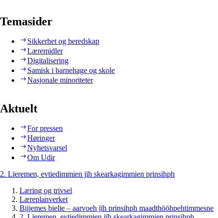
Temasider
Sikkerhet og beredskap
Læremidler
Digitalisering
Samisk i barnehage og skole
Nasjonale minoriteter
Aktuelt
For pressen
Høringer
Nyhetsvarsel
Om Udir
2. Lïeremen, evtiedimmien jïh skearkagimmien prinsihph
Læring og trivsel
Læreplanverket
Bijjemes bielie – aarvoeh jïh prinsihph maadthööhpehtimmesne
2. Lïeremen, evtiedimmien jïh skearkagimmien prinsihph