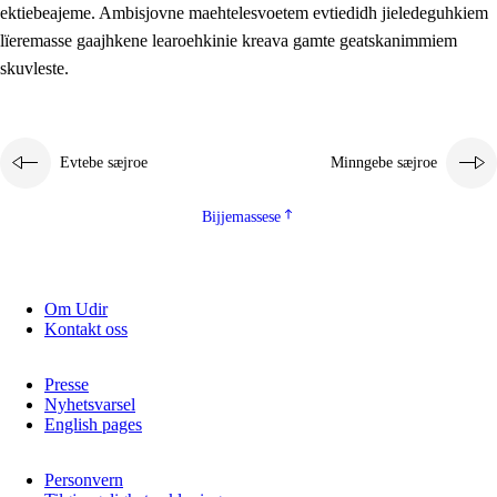
ektiebeajeme. Ambisjovne maehtelesvoetem evtiedidh jieledeguhkiem
lïeremasse gaajhkene learoehkinie kreava gamte geatskanimmiem
skuvleste.
Evtebe sæjroe
Minngebe sæjroe
Bijjemassese
Om Udir
Kontakt oss
Presse
Nyhetsvarsel
English pages
Personvern