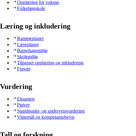
Opplæring for voksne
Folkehøgskole
Læring og inkludering
Rammeplaner
Læreplaner
Barnehagemiljø
Skolemiljø
Tilpasset opplæring og inkludering
Fravær
Vurdering
Eksamen
Prøver
Standpunkt- og underveisvurdering
Vitnemål og kompetansebevis
Tall og forskning