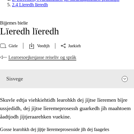
2.4 Lïeredh lïeredh
Bijjemes bielie
Lïeredh lïeredh
Gïele
Veedtjh
Juekieh
Learoesoejkesjasse reiseliv og språk
Sisvege
Skuvle edtja viehkiehtidh learohkh dej jïjtse lïeremen bïjre
ussjedidh, dej jïjtse lïeremeprosessh guarkedh jïh maahtoem
åadtjodh jïjtjeraarehken vuekine.
Gosse learohkh dej jïjtje lïeremeprosesside jïh dej faageles