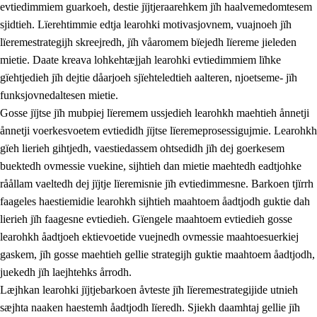
evtiedimmiem guarkoeh, destie jïjtjeraarehkem jïh haalvemedomtesem
sjidtieh. Lïerehtimmie edtja learohki motivasjovnem, vuajnoeh jïh
lïeremestrategijh skreejredh, jïh våaromem bïejedh lïereme jieleden
mietie. Daate kreava lohkehtæjjah learohki evtiedimmiem lïhke
gïehtjedieh jïh dejtie dåarjoeh sjïehteledtieh aalteren, njoetseme- jïh
funksjovnedaltesen mietie.
2.
Lïeremen, evtiedimmien jïh skearkagimmien prinsihph
Gosse jïjtse jïh mubpiej lïeremem ussjedieh learohkh maehtieh ånnetji
ånnetji voerkesvoetem evtiedidh jïjtse lïeremeprosessigujmie. Learohkh
2.1
Sosijaale lïereme jïh evtiedimmie
gïeh lierieh gihtjedh, vaestiedassem ohtsedidh jïh dej goerkesem
2.2
Maahtoe faagine
buektedh ovmessie vuekine, sijhtieh dan mietie maehtedh eadtjohke
råållam vaeltedh dej jïjtje lïeremisnie jïh evtiedimmesne. Barkoen tjïrrh
2.3
Vihkeles tjiehpiesvoeth
faageles haestiemidie learohkh sijhtieh maahtoem åadtjodh guktie dah
2.4
Lïeredh lïeredh
lierieh jïh faagesne evtiedieh. Gïengele maahtoem evtiedieh gosse
learohkh åadtjoeh ektievoetide vuejnedh ovmessie maahtoesuerkiej
Dåaresthfaageles teemah
gaskem, jïh gosse maehtieh gellie strategijh guktie maahtoem åadtjodh,
juekedh jïh laejhtehks årrodh.
Læjhkan learohki jïjtjebarkoen åvteste jïh lïeremestrategijide utnieh
sæjhta naaken haestemh åadtjodh lïeredh. Sjiekh daamhtaj gellie jïh