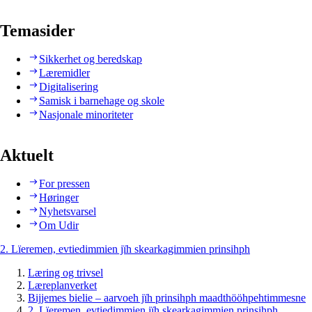
Temasider
Sikkerhet og beredskap
Læremidler
Digitalisering
Samisk i barnehage og skole
Nasjonale minoriteter
Aktuelt
For pressen
Høringer
Nyhetsvarsel
Om Udir
2. Lïeremen, evtiedimmien jïh skearkagimmien prinsihph
Læring og trivsel
Læreplanverket
Bijjemes bielie – aarvoeh jïh prinsihph maadthööhpehtimmesne
2. Lïeremen, evtiedimmien jïh skearkagimmien prinsihph