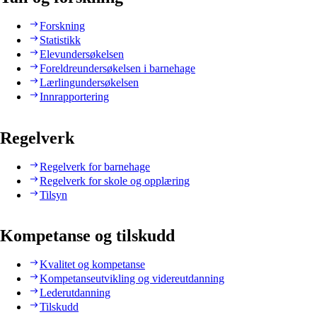
Forskning
Statistikk
Elevundersøkelsen
Foreldreundersøkelsen i barnehage
Lærlingundersøkelsen
Innrapportering
Regelverk
Regelverk for barnehage
Regelverk for skole og opplæring
Tilsyn
Kompetanse og tilskudd
Kvalitet og kompetanse
Kompetanseutvikling og videreutdanning
Lederutdanning
Tilskudd