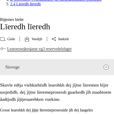
2.4 Lïeredh lïeredh
Bijjemes bielie
Lïeredh lïeredh
Gïele
Veedtjh
Juekieh
Learoesoejkesjasse vg3 reservedelsfaget
Sisvege
Skuvle edtja viehkiehtidh learohkh dej jïjtse lïeremen bïjre
ussjedidh, dej jïjtse lïeremeprosessh guarkedh jïh maahtoem
åadtjodh jïjtjeraarehken vuekine.
Gosse learohkh dej jïjtje lïeremeprosesside jïh dej faageles