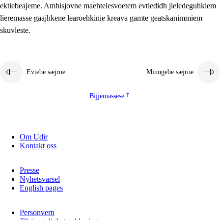
ektiebeajeme. Ambisjovne maehtelesvoetem evtiedidh jieledeguhkiem
lïeremasse gaajhkene learoehkinie kreava gamte geatskanimmiem
skuvleste.
Evtebe sæjroe
Minngebe sæjroe
Bijjemassese
Om Udir
Kontakt oss
Presse
Nyhetsvarsel
English pages
Personvern