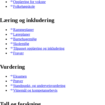
Opplæring for voksne
Folkehøgskole
Læring og inkludering
Rammeplaner
Læreplaner
Barnehagemiljø
Skolemiljø
Tilpasset opplæring og inkludering
Fravær
Vurdering
Eksamen
Prøver
Standpunkt- og underveisvurdering
Vitnemål og kompetansebevis
Tall og forskning