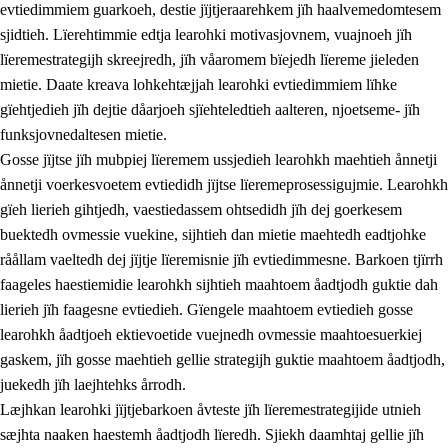
evtiedimmiem guarkoeh, destie jïjtjeraarehkem jïh haalvemedomtesem
sjidtieh. Lïerehtimmie edtja learohki motivasjovnem, vuajnoeh jïh
lïeremestrategijh skreejredh, jïh våaromem bïejedh lïereme jieleden
mietie. Daate kreava lohkehtæjjah learohki evtiedimmiem lïhke
gïehtjedieh jïh dejtie dåarjoeh sjïehteledtieh aalteren, njoetseme- jïh
funksjovnedaltesen mietie.
2.
Lïeremen, evtiedimmien jïh skearkagimmien prinsihph
Gosse jïjtse jïh mubpiej lïeremem ussjedieh learohkh maehtieh ånnetji
ånnetji voerkesvoetem evtiedidh jïjtse lïeremeprosessigujmie. Learohkh
2.1
Sosijaale lïereme jïh evtiedimmie
gïeh lierieh gihtjedh, vaestiedassem ohtsedidh jïh dej goerkesem
2.2
Maahtoe faagine
buektedh ovmessie vuekine, sijhtieh dan mietie maehtedh eadtjohke
råållam vaeltedh dej jïjtje lïeremisnie jïh evtiedimmesne. Barkoen tjïrrh
2.3
Vihkeles tjiehpiesvoeth
faageles haestiemidie learohkh sijhtieh maahtoem åadtjodh guktie dah
2.4
Lïeredh lïeredh
lierieh jïh faagesne evtiedieh. Gïengele maahtoem evtiedieh gosse
learohkh åadtjoeh ektievoetide vuejnedh ovmessie maahtoesuerkiej
Dåaresthfaageles teemah
gaskem, jïh gosse maehtieh gellie strategijh guktie maahtoem åadtjodh,
juekedh jïh laejhtehks årrodh.
Læjhkan learohki jïjtjebarkoen åvteste jïh lïeremestrategijide utnieh
sæjhta naaken haestemh åadtjodh lïeredh. Sjiekh daamhtaj gellie jïh