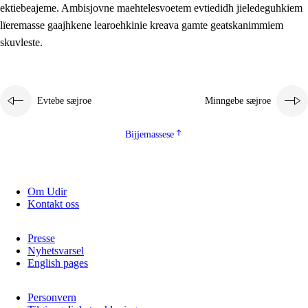
ektiebeajeme. Ambisjovne maehtelesvoetem evtiedidh jieledeguhkiem
lïeremasse gaajhkene learoehkinie kreava gamte geatskanimmiem
skuvleste.
Evtebe sæjroe
Minngebe sæjroe
Bijjemassese
Om Udir
Kontakt oss
Presse
Nyhetsvarsel
English pages
Personvern