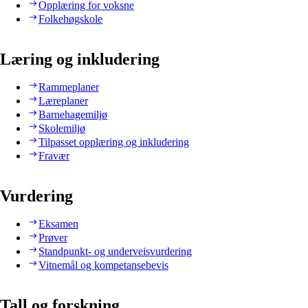
Opplæring for voksne
Folkehøgskole
Læring og inkludering
Rammeplaner
Læreplaner
Barnehagemiljø
Skolemiljø
Tilpasset opplæring og inkludering
Fravær
Vurdering
Eksamen
Prøver
Standpunkt- og underveisvurdering
Vitnemål og kompetansebevis
Tall og forskning