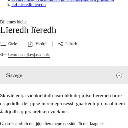
2.4 Lïeredh lïeredh
Bijjemes bielie
Lïeredh lïeredh
Gïele
Veedtjh
Juekieh
Learoesoejkesjasse krle
Sisvege
Skuvle edtja viehkiehtidh learohkh dej jïjtse lïeremen bïjre
ussjedidh, dej jïjtse lïeremeprosessh guarkedh jïh maahtoem
åadtjodh jïjtjeraarehken vuekine.
Gosse learohkh dej jïjtje lïeremeprosesside jïh dej faageles