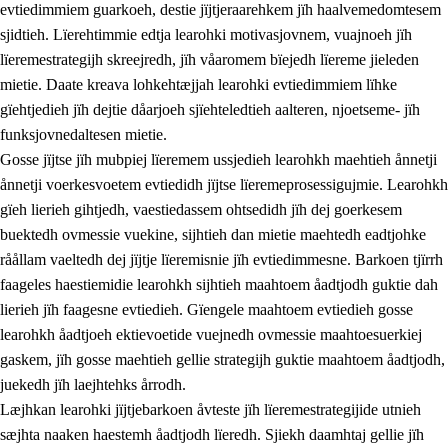
evtiedimmiem guarkoeh, destie jïjtjeraarehkem jïh haalvemedomtesem
sjidtieh. Lïerehtimmie edtja learohki motivasjovnem, vuajnoeh jïh
lïeremestrategijh skreejredh, jïh våaromem bïejedh lïereme jieleden
mietie. Daate kreava lohkehtæjjah learohki evtiedimmiem lïhke
gïehtjedieh jïh dejtie dåarjoeh sjïehteledtieh aalteren, njoetseme- jïh
funksjovnedaltesen mietie.
2.
Lïeremen, evtiedimmien jïh skearkagimmien prinsihph
Gosse jïjtse jïh mubpiej lïeremem ussjedieh learohkh maehtieh ånnetji
ånnetji voerkesvoetem evtiedidh jïjtse lïeremeprosessigujmie. Learohkh
2.1
Sosijaale lïereme jïh evtiedimmie
gïeh lierieh gihtjedh, vaestiedassem ohtsedidh jïh dej goerkesem
2.2
Maahtoe faagine
buektedh ovmessie vuekine, sijhtieh dan mietie maehtedh eadtjohke
råållam vaeltedh dej jïjtje lïeremisnie jïh evtiedimmesne. Barkoen tjïrrh
2.3
Vihkeles tjiehpiesvoeth
faageles haestiemidie learohkh sijhtieh maahtoem åadtjodh guktie dah
2.4
Lïeredh lïeredh
lierieh jïh faagesne evtiedieh. Gïengele maahtoem evtiedieh gosse
learohkh åadtjoeh ektievoetide vuejnedh ovmessie maahtoesuerkiej
Dåaresthfaageles teemah
gaskem, jïh gosse maehtieh gellie strategijh guktie maahtoem åadtjodh,
juekedh jïh laejhtehks årrodh.
Læjhkan learohki jïjtjebarkoen åvteste jïh lïeremestrategijide utnieh
sæjhta naaken haestemh åadtjodh lïeredh. Sjiekh daamhtaj gellie jïh