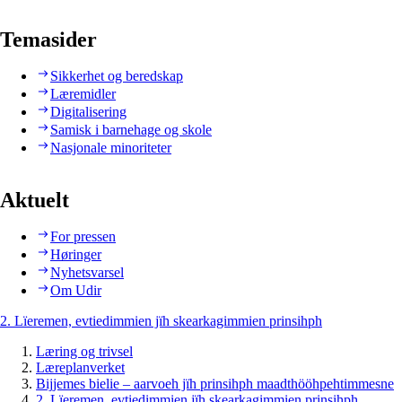
Temasider
Sikkerhet og beredskap
Læremidler
Digitalisering
Samisk i barnehage og skole
Nasjonale minoriteter
Aktuelt
For pressen
Høringer
Nyhetsvarsel
Om Udir
2. Lïeremen, evtiedimmien jïh skearkagimmien prinsihph
Læring og trivsel
Læreplanverket
Bijjemes bielie – aarvoeh jïh prinsihph maadthööhpehtimmesne
2. Lïeremen, evtiedimmien jïh skearkagimmien prinsihph