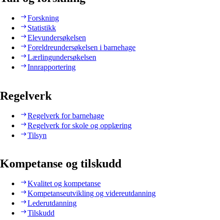
Forskning
Statistikk
Elevundersøkelsen
Foreldreundersøkelsen i barnehage
Lærlingundersøkelsen
Innrapportering
Regelverk
Regelverk for barnehage
Regelverk for skole og opplæring
Tilsyn
Kompetanse og tilskudd
Kvalitet og kompetanse
Kompetanseutvikling og videreutdanning
Lederutdanning
Tilskudd