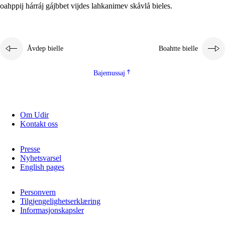
oahppij hárráj gájbbet vijdes lahkanimev skåvlå bieles.
Åvdep bielle
Boahtte bielle
Bajemussaj
Om Udir
Kontakt oss
Presse
Nyhetsvarsel
English pages
Personvern
Tilgjengelighetserklæring
Informasjonskapsler