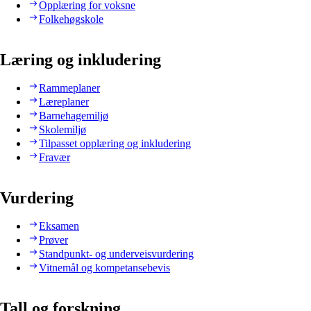
Opplæring for voksne
Folkehøgskole
Læring og inkludering
Rammeplaner
Læreplaner
Barnehagemiljø
Skolemiljø
Tilpasset opplæring og inkludering
Fravær
Vurdering
Eksamen
Prøver
Standpunkt- og underveisvurdering
Vitnemål og kompetansebevis
Tall og forskning