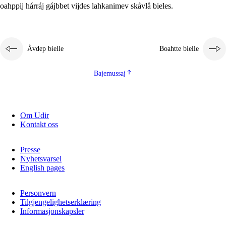
oahppij hárráj gájbbet vijdes lahkanimev skåvlå bieles.
Åvdep bielle
Boahtte bielle
Bajemussaj
Om Udir
Kontakt oss
Presse
Nyhetsvarsel
English pages
Personvern
Tilgjengelighetserklæring
Informasjonskapsler