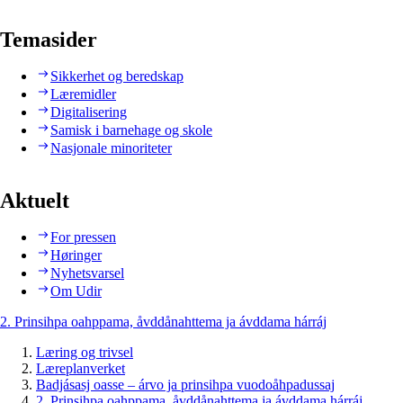
Temasider
Sikkerhet og beredskap
Læremidler
Digitalisering
Samisk i barnehage og skole
Nasjonale minoriteter
Aktuelt
For pressen
Høringer
Nyhetsvarsel
Om Udir
2. Prinsihpa oahppama, åvddånahttema ja ávddama hárráj
Læring og trivsel
Læreplanverket
Badjásasj oasse – árvo ja prinsihpa vuodoåhpadussaj
2. Prinsihpa oahppama, åvddånahttema ja ávddama hárráj