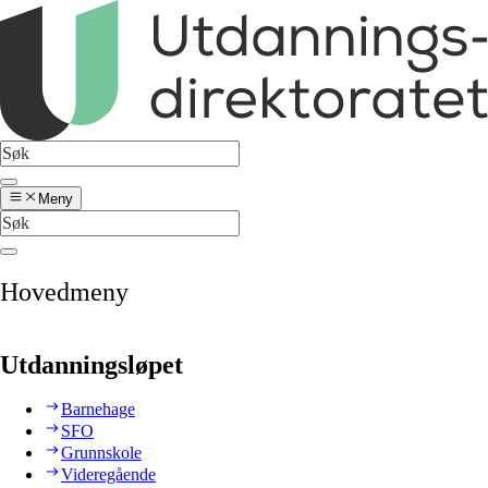
Meny
Hovedmeny
Utdanningsløpet
Barnehage
SFO
Grunnskole
Videregående