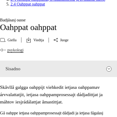
2.4 Oahppat oahppat
Badjásasj oasse
Oahppat oahppat
Giella
Viedtja
Juoge
psykologi
Sisadno
Skåvllå galgga oahppijt viehkedit ietjasa oahppamav
árvvalattatjit, ietjasa oahppamprosessajt dádjadittjat ja
máhtov iesjrádálattjat åmastittjat.
Gå oahppe ietjasa oahppamprosessajt dádjadi ja ietjasa fágalasj