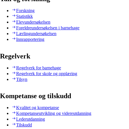
Forskning
Statistikk
Elevundersøkelsen
Foreldreundersøkelsen i barnehage
Lærlingundersøkelsen
Innrapportering
Regelverk
Regelverk for barnehage
Regelverk for skole og opplæring
Tilsyn
Kompetanse og tilskudd
Kvalitet og kompetanse
Kompetanseutvikling og videreutdanning
Lederutdanning
Tilskudd