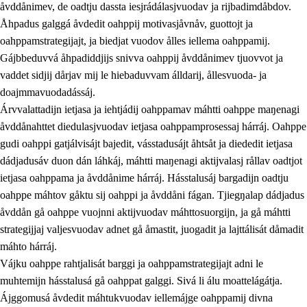
åvddånimev, de oadtju dassta iesjrádálasjvuodav ja rijbadimdåbdov.
Åhpadus galggá åvdedit oahppij motivasjåvnåv, guottojt ja
oahppamstrategijajt, ja biedjat vuodov ålles iellema oahppamij.
Gájbbeduvvá åhpadiddjijs snivva oahppij åvddånimev tjuovvot ja
vaddet sidjij dårjav mij le hiebaduvvam álldarij, ållesvuoda- ja
doajmmavuodadássáj.
2.
Prinsihpa oahppama, åvddånahttema ja ávddama hárráj
Árvvalattadijn ietjasa ja iehtjádij oahppamav máhtti oahppe maŋenagi
åvddånahttet diedulasjvuodav ietjasa oahppamprosessaj hárráj. Oahppe
2.1
Sosiála oahppam ja åvddånibme
gudi oahppi gatjálvisájt bajedit, vásstadusájt åhtsåt ja diededit ietjasa
2.2
Máhtudahka fágáj hárráj
dádjadusáv duon dán láhkáj, máhtti maŋenagi aktijvalasj rållav oadtjot
ietjasa oahppama ja åvddånime hárráj. Hásstalusáj bargadijn oadtju
2.3
Vuodulasj tjehpudagá
oahppe máhtov gåktu sij oahppi ja åvddåni fágan. Tjiegŋalap dádjadus
2.4
Oahppat oahppat
åvddån gå oahppe vuojnni aktijvuodav máhttosuorgijn, ja gå máhtti
strategijjaj valjesvuodav adnet gå åmastit, juogadit ja lajttálisát dåmadit
Doaresfágalasj tiemá
máhto hárráj.
Vájku oahppe rahtjalisát barggi ja oahppamstrategijajt adni le
muhtemijn hásstalusá gå oahppat galggi. Sivá li álu moattelágátja.
Ájggomusá åvdedit máhtukvuodav iellemájge oahppamij divna