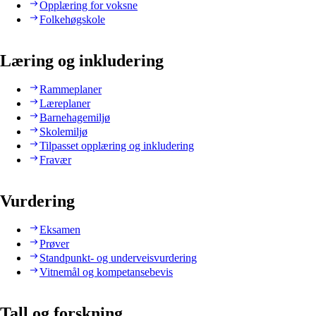
Opplæring for voksne
Folkehøgskole
Læring og inkludering
Rammeplaner
Læreplaner
Barnehagemiljø
Skolemiljø
Tilpasset opplæring og inkludering
Fravær
Vurdering
Eksamen
Prøver
Standpunkt- og underveisvurdering
Vitnemål og kompetansebevis
Tall og forskning