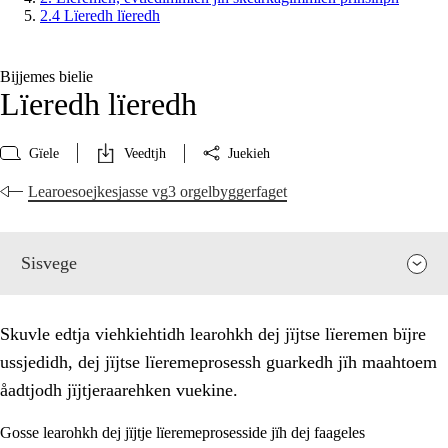
2.4 Lïeredh lïeredh
Bijjemes bielie
Lïeredh lïeredh
Gïele
Veedtjh
Juekieh
Learoesoejkesjasse vg3 orgelbyggerfaget
Sisvege
Skuvle edtja viehkiehtidh learohkh dej jïjtse lïeremen bïjre
ussjedidh, dej jïjtse lïeremeprosessh guarkedh jïh maahtoem
åadtjodh jïjtjeraarehken vuekine.
Gosse learohkh dej jïjtje lïeremeprosesside jïh dej faageles