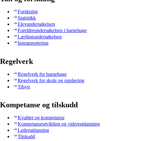
Forskning
Statistikk
Elevundersøkelsen
Foreldreundersøkelsen i barnehage
Lærlingundersøkelsen
Innrapportering
Regelverk
Regelverk for barnehage
Regelverk for skole og opplæring
Tilsyn
Kompetanse og tilskudd
Kvalitet og kompetanse
Kompetanseutvikling og videreutdanning
Lederutdanning
Tilskudd