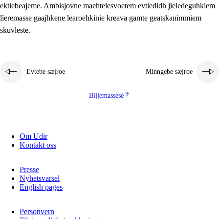
ektiebeajeme. Ambisjovne maehtelesvoetem evtiedidh jieledeguhkiem
lïeremasse gaajhkene learoehkinie kreava gamte geatskanimmiem
skuvleste.
Evtebe sæjroe
Minngebe sæjroe
Bijjemassese
Om Udir
Kontakt oss
Presse
Nyhetsvarsel
English pages
Personvern