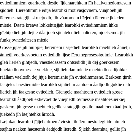
evtiedimmiem guarkoeh, destie jïjtjeraarehkem jïh haalvemedomtesem
sjidtieh. Lïerehtimmie edtja learohki motivasjovnem, vuajnoeh jïh
lïeremestrategijh skreejredh, jïh våaromem bïejedh lïereme jieleden
mietie. Daate kreava lohkehtæjjah learohki evtiedimmiem lïhke
gïehtjedieh jïh dejtie dåarjoeh sjïehteledtieh aalteren, njoetseme- jïh
funksjovnedaltesen mietie.
2.
Lïeremen, evtiedimmien jïh skearkagimmien prinsihph
Gosse jïjtse jïh mubpiej lïeremem ussjedieh learohkh maehtieh ånnetji
ånnetji voerkesvoetem evtiedidh jïjtse lïeremeprosessigujmie. Learohkh
2.1
Sosijaale lïereme jïh evtiedimmie
gïeh lierieh gihtjedh, vaestiedassem ohtsedidh jïh dej goerkesem
2.2
Maahtoe faagine
buektedh ovmessie vuekine, sijhtieh dan mietie maehtedh eadtjohke
råållam vaeltedh dej jïjtje lïeremisnie jïh evtiedimmesne. Barkoen tjïrrh
2.3
Vihkeles tjiehpiesvoeth
faageles haestiemidie learohkh sijhtieh maahtoem åadtjodh guktie dah
2.4
Lïeredh lïeredh
lierieh jïh faagesne evtiedieh. Gïengele maahtoem evtiedieh gosse
learohkh åadtjoeh ektievoetide vuejnedh ovmessie maahtoesuerkiej
Dåaresthfaageles teemah
gaskem, jïh gosse maehtieh gellie strategijh guktie maahtoem åadtjodh,
juekedh jïh laejhtehks årrodh.
Læjhkan learohki jïjtjebarkoen åvteste jïh lïeremestrategijide utnieh
sæjhta naaken haestemh åadtjodh lïeredh. Sjiekh daamhtaj gellie jïh