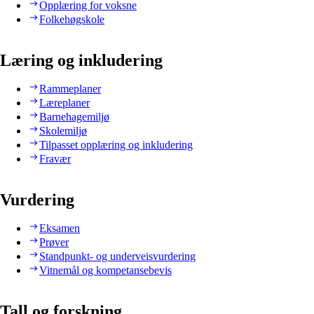
Opplæring for voksne
Folkehøgskole
Læring og inkludering
Rammeplaner
Læreplaner
Barnehagemiljø
Skolemiljø
Tilpasset opplæring og inkludering
Fravær
Vurdering
Eksamen
Prøver
Standpunkt- og underveisvurdering
Vitnemål og kompetansebevis
Tall og forskning