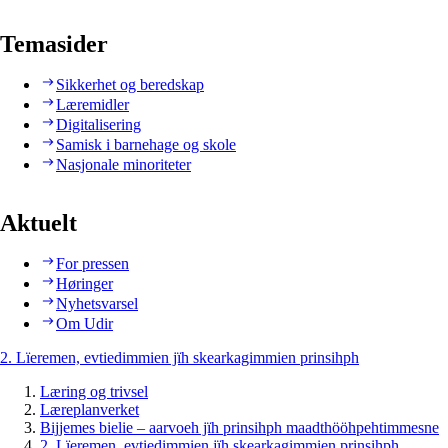
Temasider
Sikkerhet og beredskap
Læremidler
Digitalisering
Samisk i barnehage og skole
Nasjonale minoriteter
Aktuelt
For pressen
Høringer
Nyhetsvarsel
Om Udir
2. Lïeremen, evtiedimmien jïh skearkagimmien prinsihph
Læring og trivsel
Læreplanverket
Bijjemes bielie – aarvoeh jïh prinsihph maadthööhpehtimmesne
2. Lïeremen, evtiedimmien jïh skearkagimmien prinsihph