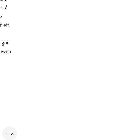
e få
e
 eit
ngar
 evna
e