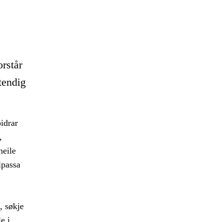
orstår
tendig
idrar
,
heile
ilpassa
, søkje
e i