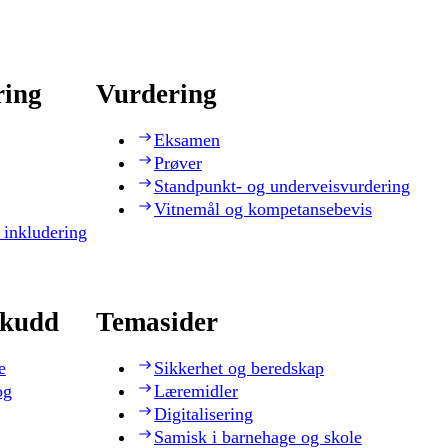
ring
Vurdering
Eksamen
Prøver
Standpunkt- og underveisvurdering
Vitnemål og kompetansebevis
 inkludering
skudd
Temasider
e
Sikkerhet og beredskap
og
Læremidler
Digitalisering
Samisk i barnehage og skole