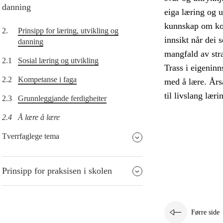
danning
eiga læring og u
kunnskap om korl
2.
Prinsipp for læring, utvikling og
innsikt når dei
danning
mangfald av stra
2.1
Sosial læring og utvikling
Trass i eigeninn
2.2
Kompetanse i faga
med å lære. Års
til livslang læri
2.3
Grunnleggjande ferdigheiter
2.4
Å lære å lære
Tverrfaglege tema
Prinsipp for praksisen i skolen
Førre side