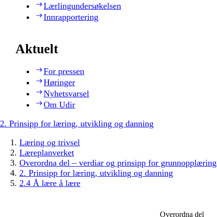
Lærlingundersøkelsen
Innrapportering
Aktuelt
For pressen
Høringer
Nyhetsvarsel
Om Udir
2. Prinsipp for læring, utvikling og danning
Læring og trivsel
Læreplanverket
Overordna del – verdiar og prinsipp for grunnopplæring
2. Prinsipp for læring, utvikling og danning
2.4 Å lære å lære
Overordna del