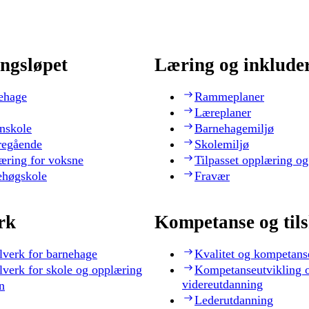
ngsløpet
Læring og inklude
ehage
Rammeplaner
Læreplaner
nskole
Barnehagemiljø
regående
Skolemiljø
æring for voksne
Tilpasset opplæring og
ehøgskole
Fravær
rk
Kompetanse og til
lverk for barnehage
Kvalitet og kompetans
lverk for skole og opplæring
Kompetanseutvikling 
videreutdanning
n
Lederutdanning