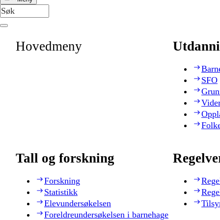
Hovedmeny
Utdanni
Barn
SFO
Grun
Vide
Oppl
Folk
Tall og forskning
Regelve
Forskning
Rege
Statistikk
Rege
Elevundersøkelsen
Tilsy
Foreldreundersøkelsen i barnehage