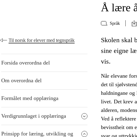
Å lære 
Språk
Skolen skal bi
Til norsk for elever med tegnspråk
sine eigne læ
vis.
Forsida overordna del
Når elevane fors
Om overordna del
det til sjølvste
haldningane og l
Formålet med opplæringa
livet. Det krev a
alderen, modens
Verdigrunnlaget i opplæringa
Ved å reflektere 
bevisstheit om 
Prinsipp for læring, utvikling og
svar og uttrykkje