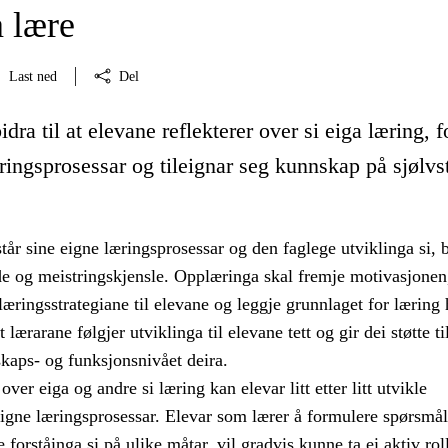
å lære
Last ned
Del
dra til at elevane reflekterer over si eiga læring, f
ringsprosessar og tileignar seg kunnskap på sjølvs
tår sine eigne læringsprosessar og den faglege utviklinga si, b
nde og meistringskjensle. Opplæringa skal fremje motivasjonen
æringsstrategiane til elevane og leggje grunnlaget for læring 
t lærarane følgjer utviklinga til elevane tett og gir dei støtte t
kaps- og funksjonsnivået deira.
over eiga og andre si læring kan elevar litt etter litt utvikle
eigne læringsprosessar. Elevar som lærer å formulere spørsmål
 forståinga si på ulike måtar, vil gradvis kunne ta ei aktiv roll