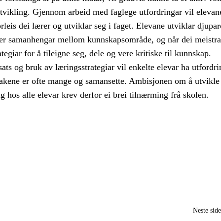
tvikling. Gjennom arbeid med faglege utfordringar vil elevan
eis dei lærer og utviklar seg i faget. Elevane utviklar djupar
 ser samanhengar mellom kunnskapsområde, og når dei meistrar
tegiar for å tileigne seg, dele og vere kritiske til kunnskap.
sats og bruk av læringsstrategiar vil enkelte elevar ha utfordri
akene er ofte mange og samansette. Ambisjonen om å utvikle
ng hos alle elevar krev derfor ei brei tilnærming frå skolen.
Neste sid