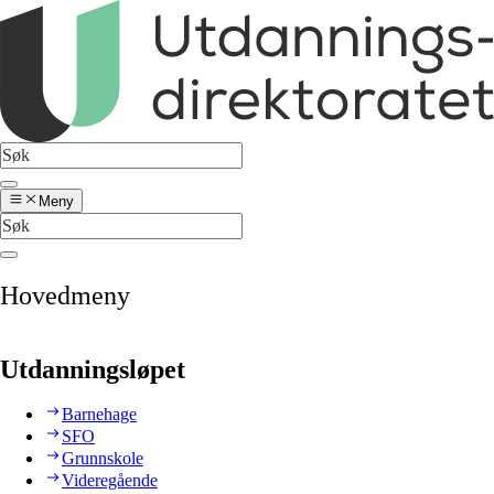
Meny
Hovedmeny
Utdanningsløpet
Barnehage
SFO
Grunnskole
Videregående