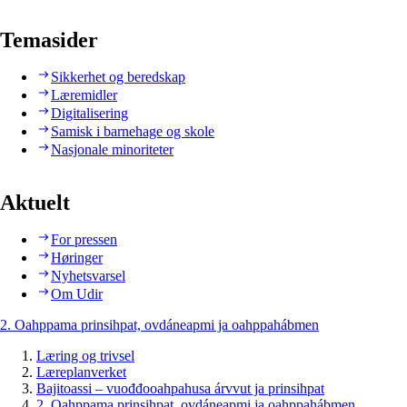
Temasider
Sikkerhet og beredskap
Læremidler
Digitalisering
Samisk i barnehage og skole
Nasjonale minoriteter
Aktuelt
For pressen
Høringer
Nyhetsvarsel
Om Udir
2. Oahppama prinsihpat, ovdáneapmi ja oahppahábmen
Læring og trivsel
Læreplanverket
Bajitoassi – vuođđooahpahusa árvvut ja prinsihpat
2. Oahppama prinsihpat, ovdáneapmi ja oahppahábmen