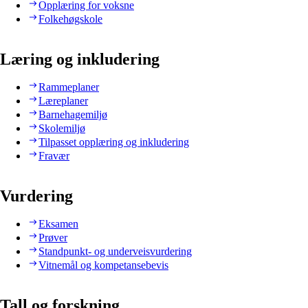
Opplæring for voksne
Folkehøgskole
Læring og inkludering
Rammeplaner
Læreplaner
Barnehagemiljø
Skolemiljø
Tilpasset opplæring og inkludering
Fravær
Vurdering
Eksamen
Prøver
Standpunkt- og underveisvurdering
Vitnemål og kompetansebevis
Tall og forskning