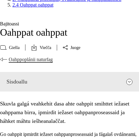
2.4 Oahppat oahppat
Bajitoassi
Oahppat oahppat
Giella
Viečča
Juoge
Oahppoplánii naturfag
Sisdoallu
Skuvla galgá veahkehit dasa ahte oahppit smihttet iežaset
oahppama birra, ipmirdit iežaset oahppanproseassaid ja
háhket máhtu iešheanalaččat.
Go oahppit ipmirdit iežaset oahppanproseassaid ja fágalaš ovdáneami,