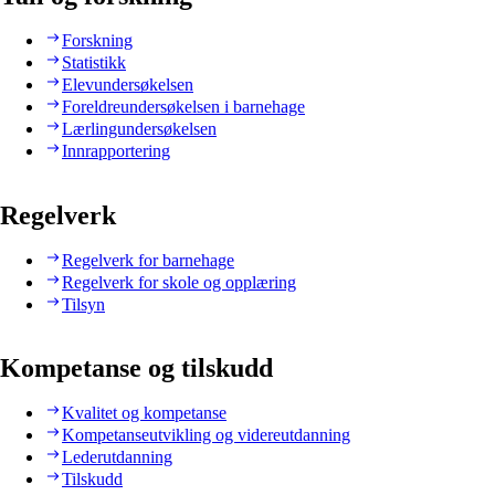
Forskning
Statistikk
Elevundersøkelsen
Foreldreundersøkelsen i barnehage
Lærlingundersøkelsen
Innrapportering
Regelverk
Regelverk for barnehage
Regelverk for skole og opplæring
Tilsyn
Kompetanse og tilskudd
Kvalitet og kompetanse
Kompetanseutvikling og videreutdanning
Lederutdanning
Tilskudd