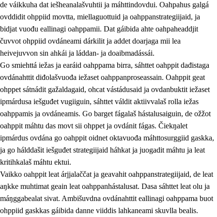
de váikkuha dat iešheanalašvuhtii ja máhttindovdui. Oahpahus galgá
ovddidit ohppiid movtta, miellaguottuid ja oahppanstrategiijaid, ja
bidjat vuođu eallinagi oahppamii. Dat gáibida ahte oahpaheaddjit
čuvvot ohppiid ovdáneami dárkilit ja addet doarjaga mii lea
heivejuvvon sin ahkái ja láddan- ja doaibmadássái.
Go smiehttá iežas ja earáid oahppama birra, sáhttet oahppit dađistaga
2.
Oahppama prinsihpat, ovdáneapmi ja oahppahábmen
ovdánahttit diđolašvuođa iežaset oahppanproseassain. Oahppit geat
ohppet sátnádit gažaldagaid, ohcat vástádusaid ja ovdanbuktit iežaset
2.1
Sosiála oahppan ja ovdáneapmi
ipmárdusa iešguđet vugiiguin, sáhttet váldit aktiivvalaš rolla iežas
2.2
Gealbu fágain
oahppamis ja ovdáneamis. Go barget fágalaš hástalusaiguin, de ožžot
oahppit máhtu das movt sii ohppet ja ovdánit fágas. Čiekŋalet
2.3
Vuođđogálggat
ipmárdus ovdána go oahppit oidnet oktavuođa máhttosurggiid gaskka,
2.4
Oahppat oahppat
ja go hálddašit iešguđet strategiijaid háhkat ja juogadit máhtu ja leat
kritihkalaš máhtu ektui.
Fágaidrasttideaddji fáttát
Vaikko oahppit leat árjjalaččat ja geavahit oahppanstrategiijaid, de leat
aŋkke muhtimat geain leat oahppanhástalusat. Dasa sáhttet leat olu ja
máŋggabealat sivat. Ambišuvdna ovdánahttit eallinagi oahppama buot
ohppiid gaskkas gáibida danne viiddis lahkaneami skuvlla bealis.