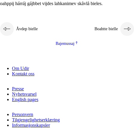
oahppij hárráj gájbbet vijdes lahkanimev skåvlå bieles.
Åvdep bielle
Boahtte bielle
Bajemussaj
Om Udir
Kontakt oss
Presse
Nyhetsvarsel
English pages
Personvern
Tilgjengelighetserklæring
Informasjonskapsler