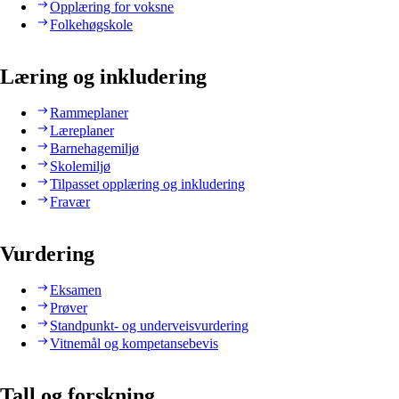
Opplæring for voksne
Folkehøgskole
Læring og inkludering
Rammeplaner
Læreplaner
Barnehagemiljø
Skolemiljø
Tilpasset opplæring og inkludering
Fravær
Vurdering
Eksamen
Prøver
Standpunkt- og underveisvurdering
Vitnemål og kompetansebevis
Tall og forskning