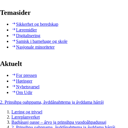
Temasider
Sikkerhet og beredskap
Læremidler
Digitalisering
Samisk i barnehage og skole
Nasjonale minoriteter
Aktuelt
For pressen
Høringer
Nyhetsvarsel
Om Udir
2. Prinsihpa oahppama, åvddånahttema ja ávddama hárráj
Læring og trivsel
Læreplanverket
Badjásasj oasse – árvo ja prinsihpa vuodoåhpadussaj
2. Prinsihpa oahppama, åvddånahttema ja ávddama hárráj