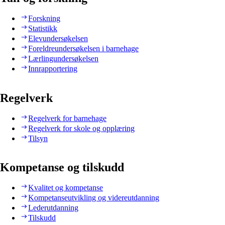
Forskning
Statistikk
Elevundersøkelsen
Foreldreundersøkelsen i barnehage
Lærlingundersøkelsen
Innrapportering
Regelverk
Regelverk for barnehage
Regelverk for skole og opplæring
Tilsyn
Kompetanse og tilskudd
Kvalitet og kompetanse
Kompetanseutvikling og videreutdanning
Lederutdanning
Tilskudd