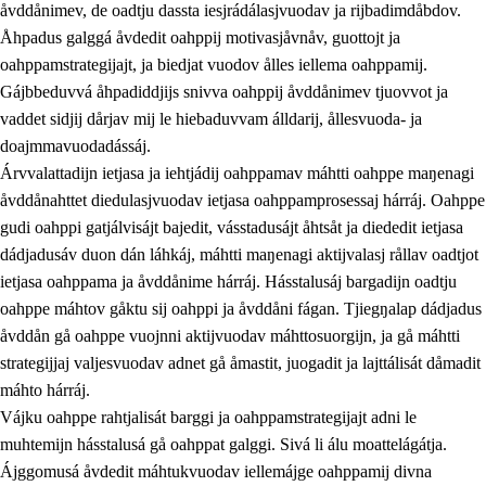
åvddånimev, de oadtju dassta iesjrádálasjvuodav ja rijbadimdåbdov.
Åhpadus galggá åvdedit oahppij motivasjåvnåv, guottojt ja
oahppamstrategijajt, ja biedjat vuodov ålles iellema oahppamij.
Gájbbeduvvá åhpadiddjijs snivva oahppij åvddånimev tjuovvot ja
vaddet sidjij dårjav mij le hiebaduvvam álldarij, ållesvuoda- ja
doajmmavuodadássáj.
2.
Prinsihpa oahppama, åvddånahttema ja ávddama hárráj
Árvvalattadijn ietjasa ja iehtjádij oahppamav máhtti oahppe maŋenagi
åvddånahttet diedulasjvuodav ietjasa oahppamprosessaj hárráj. Oahppe
2.1
Sosiála oahppam ja åvddånibme
gudi oahppi gatjálvisájt bajedit, vásstadusájt åhtsåt ja diededit ietjasa
2.2
Máhtudahka fágáj hárráj
dádjadusáv duon dán láhkáj, máhtti maŋenagi aktijvalasj rållav oadtjot
ietjasa oahppama ja åvddånime hárráj. Hásstalusáj bargadijn oadtju
2.3
Vuodulasj tjehpudagá
oahppe máhtov gåktu sij oahppi ja åvddåni fágan. Tjiegŋalap dádjadus
2.4
Oahppat oahppat
åvddån gå oahppe vuojnni aktijvuodav máhttosuorgijn, ja gå máhtti
strategijjaj valjesvuodav adnet gå åmastit, juogadit ja lajttálisát dåmadit
Doaresfágalasj tiemá
máhto hárráj.
Vájku oahppe rahtjalisát barggi ja oahppamstrategijajt adni le
muhtemijn hásstalusá gå oahppat galggi. Sivá li álu moattelágátja.
Ájggomusá åvdedit máhtukvuodav iellemájge oahppamij divna