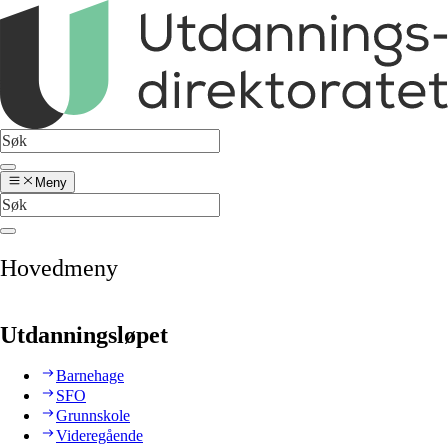
Meny
Hovedmeny
Utdanningsløpet
Barnehage
SFO
Grunnskole
Videregående