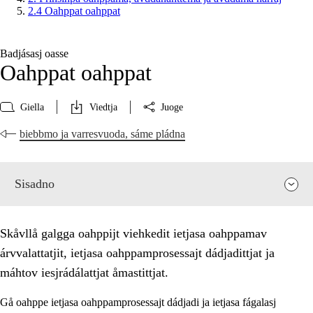
2.4 Oahppat oahppat
Badjásasj oasse
Oahppat oahppat
Giella
Viedtja
Juoge
biebbmo ja varresvuoda, sáme pládna
Sisadno
Skåvllå galgga oahppijt viehkedit ietjasa oahppamav
árvvalattatjit, ietjasa oahppamprosessajt dádjadittjat ja
máhtov iesjrádálattjat åmastittjat.
Gå oahppe ietjasa oahppamprosessajt dádjadi ja ietjasa fágalasj