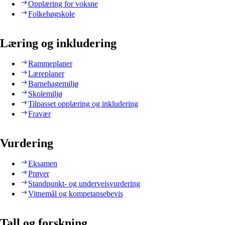
Opplæring for voksne
Folkehøgskole
Læring og inkludering
Rammeplaner
Læreplaner
Barnehagemiljø
Skolemiljø
Tilpasset opplæring og inkludering
Fravær
Vurdering
Eksamen
Prøver
Standpunkt- og underveisvurdering
Vitnemål og kompetansebevis
Tall og forskning