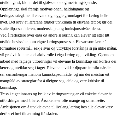
utviklinga si, bidrar det til sjølvstende og meistringskjensle.
Opplæringa skal fremje motivasjonen, haldningane og
læringsstrategiane til elevane og leggje grunnlaget for læring heile
livet. Det krev at lærarane følgjer utviklinga til elevane tett og gir dei
støtte tilpassa alderen, modenskaps- og funksjonsnivået deira.
Ved å reflektere over eiga og andre si læring kan elevar litt etter litt
2.
Prinsipp for læring, utvikling og danning
utvikle bevisstheit om eigne læringsprosessar. Elevar som lærer å
formulere spørsmål, søkje svar og uttrykkje forståinga si på ulike måtar,
2.1
Sosial læring og utvikling
vil gradvis kunne ta ei aktiv rolle i eiga læring og utvikling. Gjennom
2.2
Kompetanse i faga
arbeid med faglege utfordringar vil elevane få kunnskap om korleis dei
lærer og utviklar seg i faget. Elevane utviklar djupare innsikt når dei
2.3
Grunnleggjande ferdigheiter
ser samanhengar mellom kunnskapsområde, og når dei meistrar eit
2.4
Å lære å lære
mangfald av strategiar for å tileigne seg, dele og vere kritiske til
kunnskap.
Tverrfaglege tema
Trass i eigeninnsats og bruk av læringsstrategiar vil enkelte elevar ha
utfordringar med å lære. Årsakene er ofte mange og samansette.
Ambisjonen om å utvikle evna til livslang læring hos alle elevar krev
derfor ei brei tilnærming frå skolen.