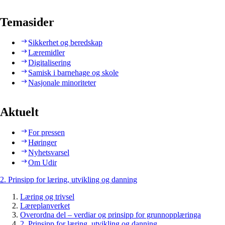
Temasider
Sikkerhet og beredskap
Læremidler
Digitalisering
Samisk i barnehage og skole
Nasjonale minoriteter
Aktuelt
For pressen
Høringer
Nyhetsvarsel
Om Udir
2. Prinsipp for læring, utvikling og danning
Læring og trivsel
Læreplanverket
Overordna del – verdiar og prinsipp for grunnopplæringa
2. Prinsipp for læring, utvikling og danning