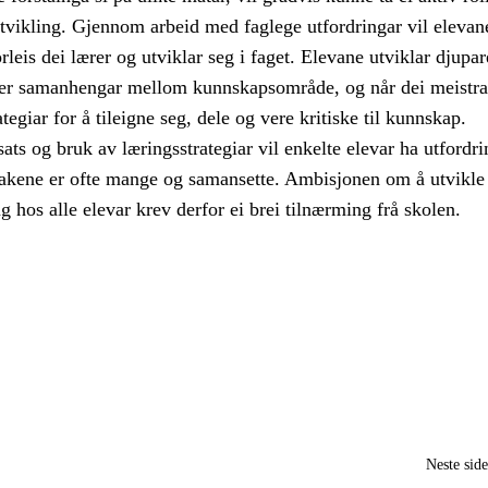
tvikling. Gjennom arbeid med faglege utfordringar vil elevan
eis dei lærer og utviklar seg i faget. Elevane utviklar djupar
 ser samanhengar mellom kunnskapsområde, og når dei meistrar
tegiar for å tileigne seg, dele og vere kritiske til kunnskap.
sats og bruk av læringsstrategiar vil enkelte elevar ha utfordri
akene er ofte mange og samansette. Ambisjonen om å utvikle
ng hos alle elevar krev derfor ei brei tilnærming frå skolen.
Neste sid