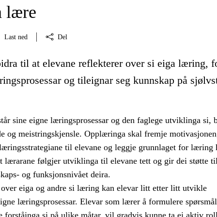
å lære
Last ned
Del
dra til at elevane reflekterer over si eiga læring, f
ringsprosessar og tileignar seg kunnskap på sjølvs
tår sine eigne læringsprosessar og den faglege utviklinga si, b
nde og meistringskjensle. Opplæringa skal fremje motivasjonen
æringsstrategiane til elevane og leggje grunnlaget for læring 
t lærarane følgjer utviklinga til elevane tett og gir dei støtte t
kaps- og funksjonsnivået deira.
over eiga og andre si læring kan elevar litt etter litt utvikle
eigne læringsprosessar. Elevar som lærer å formulere spørsmål
 forståinga si på ulike måtar, vil gradvis kunne ta ei aktiv roll