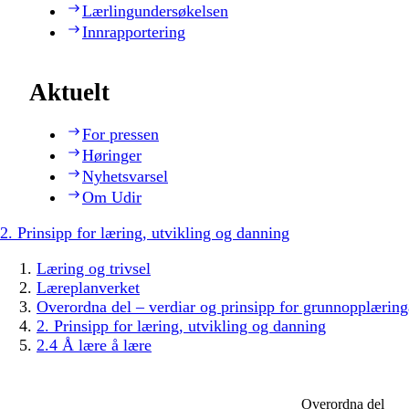
Lærlingundersøkelsen
Innrapportering
Aktuelt
For pressen
Høringer
Nyhetsvarsel
Om Udir
2. Prinsipp for læring, utvikling og danning
Læring og trivsel
Læreplanverket
Overordna del – verdiar og prinsipp for grunnopplæring
2. Prinsipp for læring, utvikling og danning
2.4 Å lære å lære
Overordna del