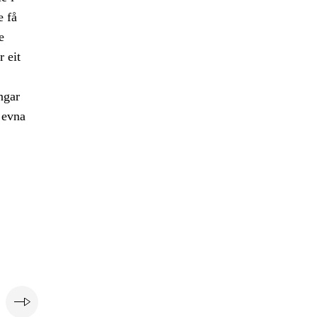
e få
e
 eit
ngar
 evna
e