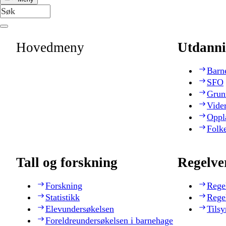
Hovedmeny
Utdanni
Barn
SFO
Grun
Vide
Oppl
Folk
Tall og forskning
Regelve
Forskning
Rege
Statistikk
Rege
Elevundersøkelsen
Tilsy
Foreldreundersøkelsen i barnehage