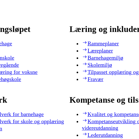
ngsløpet
Læring og inklude
ehage
Rammeplaner
Læreplaner
nskole
Barnehagemiljø
regående
Skolemiljø
æring for voksne
Tilpasset opplæring og
ehøgskole
Fravær
rk
Kompetanse og til
lverk for barnehage
Kvalitet og kompetans
lverk for skole og opplæring
Kompetanseutvikling 
videreutdanning
n
Lederutdanning