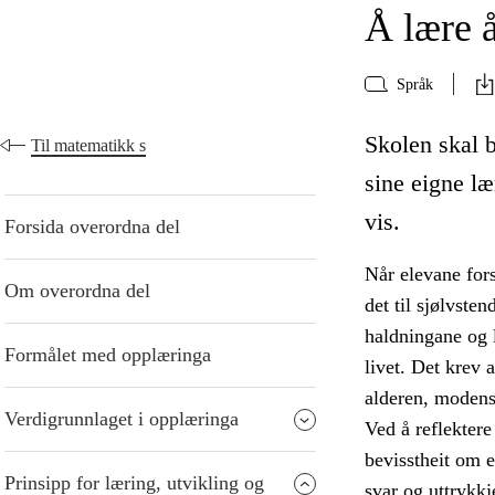
Å lære 
Språk
Skolen skal bi
Til matematikk s
sine eigne læ
vis.
Forsida overordna del
Når elevane fors
Om overordna del
det til sjølvste
haldningane og l
Formålet med opplæringa
livet. Det krev a
alderen, modens
Verdigrunnlaget i opplæringa
Ved å reflektere 
bevisstheit om 
Prinsipp for læring, utvikling og
svar og uttrykkje