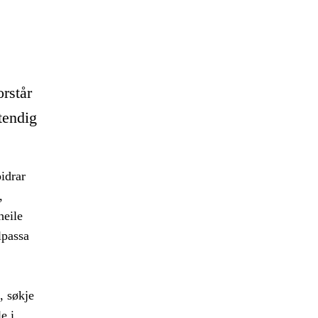
orstår
tendig
idrar
,
heile
ilpassa
, søkje
e i