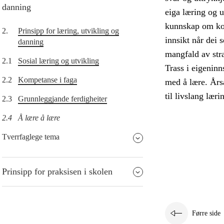
danning
eiga læring og u
kunnskap om korl
2.
Prinsipp for læring, utvikling og
innsikt når dei
danning
mangfald av stra
2.1
Sosial læring og utvikling
Trass i eigeninn
2.2
Kompetanse i faga
med å lære. Års
til livslang læri
2.3
Grunnleggjande ferdigheiter
2.4
Å lære å lære
Tverrfaglege tema
Prinsipp for praksisen i skolen
Førre side