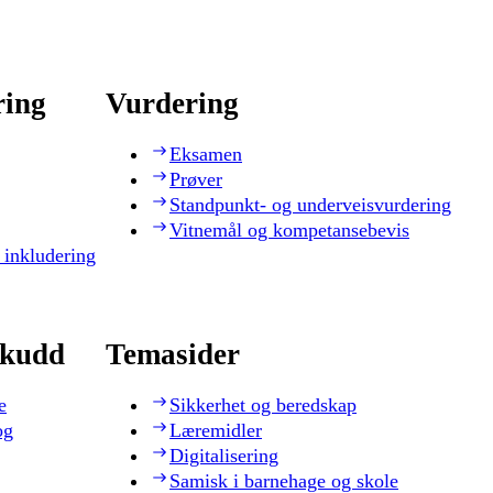
ring
Vurdering
Eksamen
Prøver
Standpunkt- og underveisvurdering
Vitnemål og kompetansebevis
 inkludering
skudd
Temasider
e
Sikkerhet og beredskap
og
Læremidler
Digitalisering
Samisk i barnehage og skole