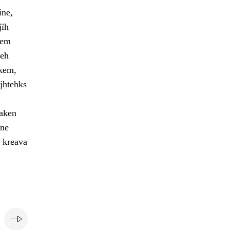
ine,
jïh
oem
ieh
skem,
ejhtehks
aaken
vne
 kreava
e