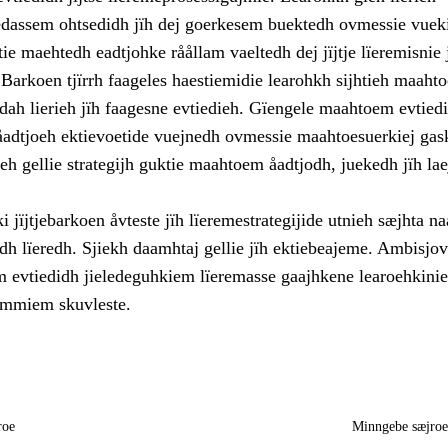
iedassem ohtsedidh jïh dej goerkesem buektedh ovmessie vuek
tie maehtedh eadtjohke råållam vaeltedh dej jïjtje lïeremisnie 
Barkoen tjïrrh faageles haestiemidie learohkh sijhtieh maaht
dah lierieh jïh faagesne evtiedieh. Gïengele maahtoem evtied
åadtjoeh ektievoetide vuejnedh ovmessie maahtoesuerkiej ga
eh gellie strategijh guktie maahtoem åadtjodh, juekedh jïh la
 jïjtjebarkoen åvteste jïh lïeremestrategijide utnieh sæjhta n
dh lïeredh. Sjiekh daamhtaj gellie jïh ektiebeajeme. Ambisjo
 evtiedidh jieledeguhkiem lïeremasse gaajhkene learoehkinie
immiem skuvleste.
roe
Minngebe sæjro