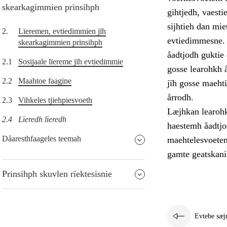
skearkagimmien prinsihph
gihtjedh, vaest
sijhtieh dan mie
2.
Lïeremen, evtiedimmien jïh
evtiedimmesne. 
skearkagimmien prinsihph
åadtjodh guktie 
2.1
Sosijaale lïereme jïh evtiedimmie
gosse learohkh 
2.2
Maahtoe faagine
jïh gosse maehti
årrodh.
2.3
Vihkeles tjiehpiesvoeth
Læjhkan learohki
2.4
Lïeredh lïeredh
haestemh åadtjo
Dåaresthfaageles teemah
maehtelesvoetem
gamte geatskan
Prinsihph skuvlen rïektesisnie
Evtebe sæj