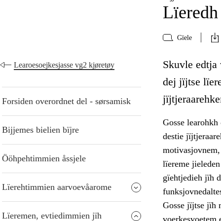
Lïeredh 
Gïele
Skuvle edtja 
Learoesoejkesjasse vg2 kjøretøy
dej jïjtse l
jïjtjeraarehk
Forsiden overordnet del - sørsamisk
Gosse learohkh d
Bijjemes bielien bïjre
destie jïjtjeraa
motivasjovnem, 
Ööhpehtimmien åssjele
lïereme jielede
gïehtjedieh jïh d
Lïerehtimmien aarvoevåarome
funksjovnedalte
Gosse jïjtse jïh
Lïeremen, evtiedimmien jïh
voerkesvoetem ev