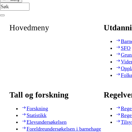
Hovedmeny
Utdanni
Barn
SFO
Grun
Vide
Oppl
Folk
Tall og forskning
Regelve
Forskning
Rege
Statistikk
Rege
Elevundersøkelsen
Tilsy
Foreldreundersøkelsen i barnehage