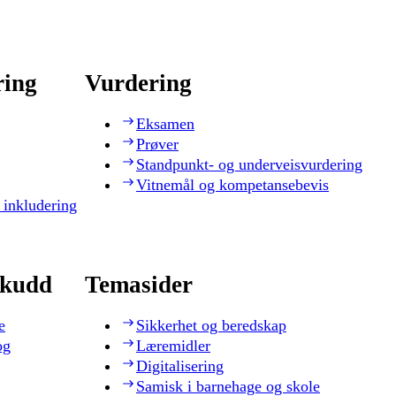
ring
Vurdering
Eksamen
Prøver
Standpunkt- og underveisvurdering
Vitnemål og kompetansebevis
 inkludering
skudd
Temasider
e
Sikkerhet og beredskap
og
Læremidler
Digitalisering
Samisk i barnehage og skole