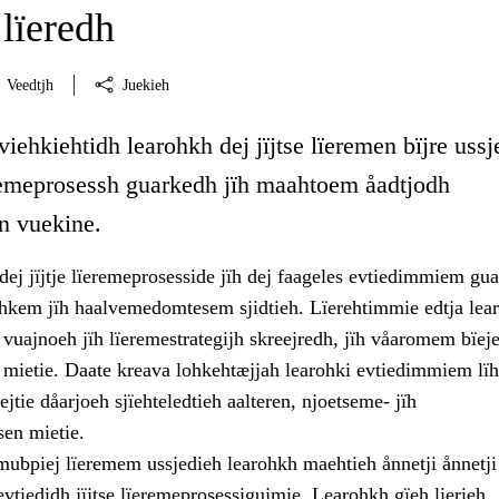
lïeredh
Veedtjh
Juekieh
viehkiehtidh learohkh dej jïjtse lïeremen bïjre ussj
ïeremeprosessh guarkedh jïh maahtoem åadtjodh
en vuekine.
ej jïjtje lïeremeprosesside jïh dej faageles evtiedimmiem gu
rehkem jïh haalvemedomtesem sjidtieh. Lïerehtimmie edtja lea
vuajnoeh jïh lïeremestrategijh skreejredh, jïh våaromem bïej
n mietie. Daate kreava lohkehtæjjah learohki evtiedimmiem lï
ejtie dåarjoeh sjïehteledtieh aalteren, njoetseme- jïh
sen mietie.
 mubpiej lïeremem ussjedieh learohkh maehtieh ånnetji ånnetji
tiedidh jïjtse lïeremeprosessigujmie. Learohkh gïeh lierieh