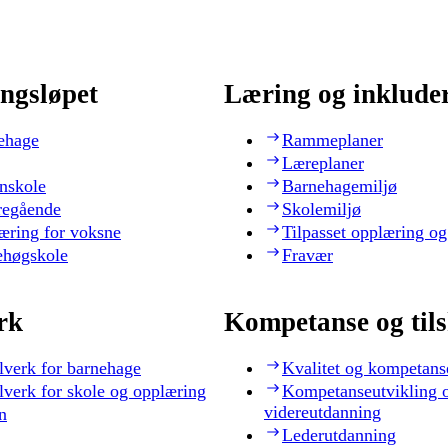
ngsløpet
Læring og inklude
ehage
Rammeplaner
Læreplaner
nskole
Barnehagemiljø
regående
Skolemiljø
æring for voksne
Tilpasset opplæring og
ehøgskole
Fravær
rk
Kompetanse og til
lverk for barnehage
Kvalitet og kompetans
lverk for skole og opplæring
Kompetanseutvikling 
videreutdanning
n
Lederutdanning