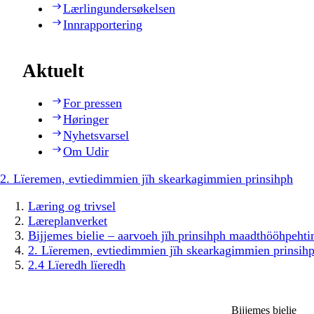
Lærlingundersøkelsen
Innrapportering
Aktuelt
For pressen
Høringer
Nyhetsvarsel
Om Udir
2. Lïeremen, evtiedimmien jïh skearkagimmien prinsihph
Læring og trivsel
Læreplanverket
Bijjemes bielie – aarvoeh jïh prinsihph maadthööhpeh
2. Lïeremen, evtiedimmien jïh skearkagimmien prinsih
2.4 Lïeredh lïeredh
Bijjemes bielie