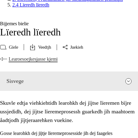
2.4 Lïeredh lïeredh
Bijjemes bielie
Lïeredh lïeredh
Gïele
Veedtjh
Juekieh
Learoesoejkesjasse kjemi
Sisvege
Skuvle edtja viehkiehtidh learohkh dej jïjtse lïeremen bïjre
ussjedidh, dej jïjtse lïeremeprosessh guarkedh jïh maahtoem
åadtjodh jïjtjeraarehken vuekine.
Gosse learohkh dej jïjtje lïeremeprosesside jïh dej faageles