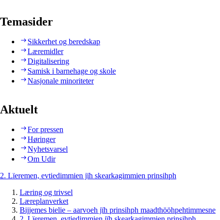
Temasider
Sikkerhet og beredskap
Læremidler
Digitalisering
Samisk i barnehage og skole
Nasjonale minoriteter
Aktuelt
For pressen
Høringer
Nyhetsvarsel
Om Udir
2. Lïeremen, evtiedimmien jïh skearkagimmien prinsihph
Læring og trivsel
Læreplanverket
Bijjemes bielie – aarvoeh jïh prinsihph maadthööhpehtimmesne
2. Lïeremen, evtiedimmien jïh skearkagimmien prinsihph