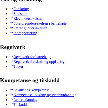
Forskning
Statistikk
Elevundersøkelsen
Foreldreundersøkelsen i barnehage
Lærlingundersøkelsen
Innrapportering
Regelverk
Regelverk for barnehage
Regelverk for skole og opplæring
Tilsyn
Kompetanse og tilskudd
Kvalitet og kompetanse
Kompetanseutvikling og videreutdanning
Lederutdanning
Tilskudd