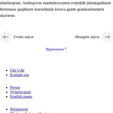
ektiebeajeme. Ambisjovne maehtelesvoetem evtiedidh jieledeguhkiem
lïeremasse gaajhkene learoehkinie kreava gamte geatskanimmiem
skuvleste.
Evtebe sæjroe
Minngebe sæjroe
Bijjemassese
Om Udir
Kontakt oss
Presse
Nyhetsvarsel
English pages
Personvern