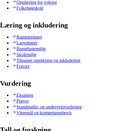
Opplæring for voksne
Folkehøgskole
Læring og inkludering
Rammeplaner
Læreplaner
Barnehagemiljø
Skolemiljø
Tilpasset opplæring og inkludering
Fravær
Vurdering
Eksamen
Prøver
Standpunkt- og underveisvurdering
Vitnemål og kompetansebevis
Tall og forskning