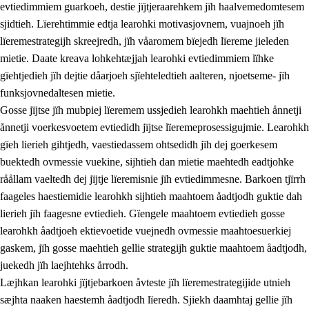
evtiedimmiem guarkoeh, destie jïjtjeraarehkem jïh haalvemedomtesem
sjidtieh. Lïerehtimmie edtja learohki motivasjovnem, vuajnoeh jïh
lïeremestrategijh skreejredh, jïh våaromem bïejedh lïereme jieleden
mietie. Daate kreava lohkehtæjjah learohki evtiedimmiem lïhke
gïehtjedieh jïh dejtie dåarjoeh sjïehteledtieh aalteren, njoetseme- jïh
funksjovnedaltesen mietie.
2.
Lïeremen, evtiedimmien jïh skearkagimmien prinsihph
Gosse jïjtse jïh mubpiej lïeremem ussjedieh learohkh maehtieh ånnetji
ånnetji voerkesvoetem evtiedidh jïjtse lïeremeprosessigujmie. Learohkh
2.1
Sosijaale lïereme jïh evtiedimmie
gïeh lierieh gihtjedh, vaestiedassem ohtsedidh jïh dej goerkesem
2.2
Maahtoe faagine
buektedh ovmessie vuekine, sijhtieh dan mietie maehtedh eadtjohke
råållam vaeltedh dej jïjtje lïeremisnie jïh evtiedimmesne. Barkoen tjïrrh
2.3
Vihkeles tjiehpiesvoeth
faageles haestiemidie learohkh sijhtieh maahtoem åadtjodh guktie dah
2.4
Lïeredh lïeredh
lierieh jïh faagesne evtiedieh. Gïengele maahtoem evtiedieh gosse
learohkh åadtjoeh ektievoetide vuejnedh ovmessie maahtoesuerkiej
Dåaresthfaageles teemah
gaskem, jïh gosse maehtieh gellie strategijh guktie maahtoem åadtjodh,
juekedh jïh laejhtehks årrodh.
Læjhkan learohki jïjtjebarkoen åvteste jïh lïeremestrategijide utnieh
sæjhta naaken haestemh åadtjodh lïeredh. Sjiekh daamhtaj gellie jïh