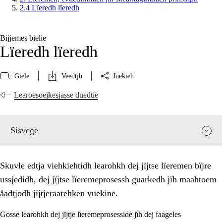
2.4 Lïeredh lïeredh
Bijjemes bielie
Lïeredh lïeredh
Gïele
Veedtjh
Juekieh
Learoesoejkesjasse duedtie
Sisvege
Skuvle edtja viehkiehtidh learohkh dej jïjtse lïeremen bïjre
ussjedidh, dej jïjtse lïeremeprosessh guarkedh jïh maahtoem
åadtjodh jïjtjeraarehken vuekine.
Gosse learohkh dej jïjtje lïeremeprosesside jïh dej faageles