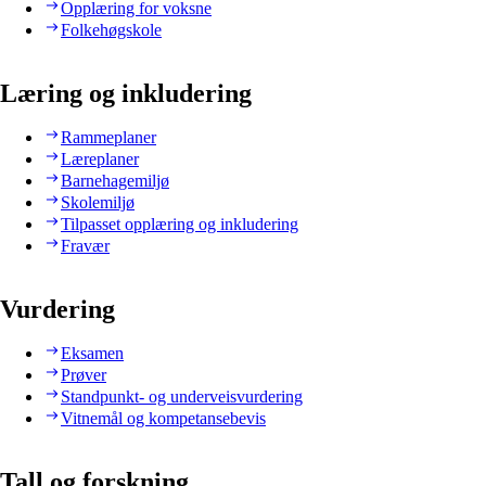
Opplæring for voksne
Folkehøgskole
Læring og inkludering
Rammeplaner
Læreplaner
Barnehagemiljø
Skolemiljø
Tilpasset opplæring og inkludering
Fravær
Vurdering
Eksamen
Prøver
Standpunkt- og underveisvurdering
Vitnemål og kompetansebevis
Tall og forskning