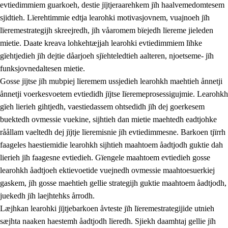
evtiedimmiem guarkoeh, destie jïjtjeraarehkem jïh haalvemedomtesem
sjidtieh. Lïerehtimmie edtja learohki motivasjovnem, vuajnoeh jïh
lïeremestrategijh skreejredh, jïh våaromem bïejedh lïereme jieleden
mietie. Daate kreava lohkehtæjjah learohki evtiedimmiem lïhke
gïehtjedieh jïh dejtie dåarjoeh sjïehteledtieh aalteren, njoetseme- jïh
funksjovnedaltesen mietie.
2.
Lïeremen, evtiedimmien jïh skearkagimmien prinsihph
Gosse jïjtse jïh mubpiej lïeremem ussjedieh learohkh maehtieh ånnetji
ånnetji voerkesvoetem evtiedidh jïjtse lïeremeprosessigujmie. Learohkh
2.1
Sosijaale lïereme jïh evtiedimmie
gïeh lierieh gihtjedh, vaestiedassem ohtsedidh jïh dej goerkesem
2.2
Maahtoe faagine
buektedh ovmessie vuekine, sijhtieh dan mietie maehtedh eadtjohke
råållam vaeltedh dej jïjtje lïeremisnie jïh evtiedimmesne. Barkoen tjïrrh
2.3
Vihkeles tjiehpiesvoeth
faageles haestiemidie learohkh sijhtieh maahtoem åadtjodh guktie dah
2.4
Lïeredh lïeredh
lierieh jïh faagesne evtiedieh. Gïengele maahtoem evtiedieh gosse
learohkh åadtjoeh ektievoetide vuejnedh ovmessie maahtoesuerkiej
Dåaresthfaageles teemah
gaskem, jïh gosse maehtieh gellie strategijh guktie maahtoem åadtjodh,
juekedh jïh laejhtehks årrodh.
Læjhkan learohki jïjtjebarkoen åvteste jïh lïeremestrategijide utnieh
sæjhta naaken haestemh åadtjodh lïeredh. Sjiekh daamhtaj gellie jïh