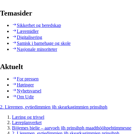
Temasider
Sikkerhet og beredskap
Læremidler
Digitalisering
Samisk i barnehage og skole
Nasjonale minoriteter
Aktuelt
For pressen
Høringer
Nyhetsvarsel
Om Udir
2. Lïeremen, evtiedimmien jïh skearkagimmien prinsihph
Læring og trivsel
Læreplanverket
Bijjemes bielie – aarvoeh jïh prinsihph maadthööhpehtimmesne
2. Lïeremen, evtiedimmien jïh skearkagimmien prinsihph