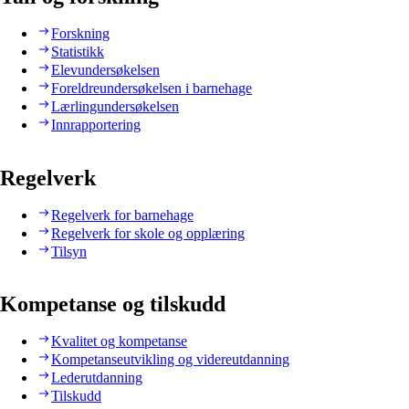
Forskning
Statistikk
Elevundersøkelsen
Foreldreundersøkelsen i barnehage
Lærlingundersøkelsen
Innrapportering
Regelverk
Regelverk for barnehage
Regelverk for skole og opplæring
Tilsyn
Kompetanse og tilskudd
Kvalitet og kompetanse
Kompetanseutvikling og videreutdanning
Lederutdanning
Tilskudd