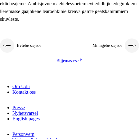
ektiebeajeme. Ambisjovne maehtelesvoetem evtiedidh jieledeguhkiem
lïeremasse gaajhkene learoehkinie kreava gamte geatskanimmiem
skuvleste.
Evtebe sæjroe
Minngebe sæjroe
Bijjemassese
Om Udir
Kontakt oss
Presse
Nyhetsvarsel
English pages
Personvern