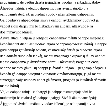
åvddånimev, de oadtju dassta iesjrádálasjvuodav ja rijbadimdåbdov.
Åhpadus galggá åvdedit oahppij motivasjåvnåv, guottojt ja
oahppamstrategijajt, ja biedjat vuodov ålles iellema oahppamij.
Gájbbeduvvá åhpadiddjijs snivva oahppij åvddånimev tjuovvot ja
vaddet sidjij dårjav mij le hiebaduvvam álldarij, ållesvuoda- ja
doajmmavuodadássáj.
2.
Prinsihpa oahppama, åvddånahttema ja ávddama hárráj
Árvvalattadijn ietjasa ja iehtjádij oahppamav máhtti oahppe maŋenagi
åvddånahttet diedulasjvuodav ietjasa oahppamprosessaj hárráj. Oahppe
2.1
Sosiála oahppam ja åvddånibme
gudi oahppi gatjálvisájt bajedit, vásstadusájt åhtsåt ja diededit ietjasa
2.2
Máhtudahka fágáj hárráj
dádjadusáv duon dán láhkáj, máhtti maŋenagi aktijvalasj rållav oadtjot
ietjasa oahppama ja åvddånime hárráj. Hásstalusáj bargadijn oadtju
2.3
Vuodulasj tjehpudagá
oahppe máhtov gåktu sij oahppi ja åvddåni fágan. Tjiegŋalap dádjadus
2.4
Oahppat oahppat
åvddån gå oahppe vuojnni aktijvuodav máhttosuorgijn, ja gå máhtti
strategijjaj valjesvuodav adnet gå åmastit, juogadit ja lajttálisát dåmadit
Doaresfágalasj tiemá
máhto hárráj.
Vájku oahppe rahtjalisát barggi ja oahppamstrategijajt adni le
muhtemijn hásstalusá gå oahppat galggi. Sivá li álu moattelágátja.
Ájggomusá åvdedit máhtukvuodav iellemájge oahppamij divna