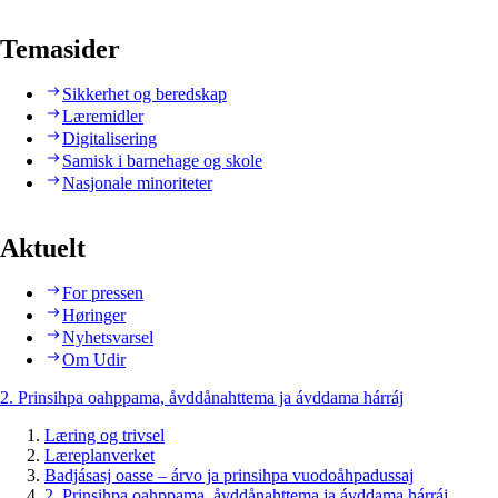
Temasider
Sikkerhet og beredskap
Læremidler
Digitalisering
Samisk i barnehage og skole
Nasjonale minoriteter
Aktuelt
For pressen
Høringer
Nyhetsvarsel
Om Udir
2. Prinsihpa oahppama, åvddånahttema ja ávddama hárráj
Læring og trivsel
Læreplanverket
Badjásasj oasse – árvo ja prinsihpa vuodoåhpadussaj
2. Prinsihpa oahppama, åvddånahttema ja ávddama hárráj