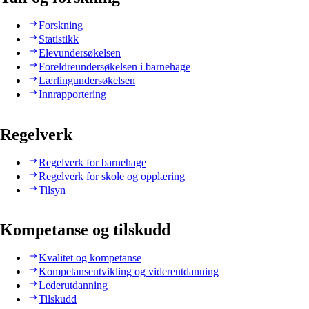
Forskning
Statistikk
Elevundersøkelsen
Foreldreundersøkelsen i barnehage
Lærlingundersøkelsen
Innrapportering
Regelverk
Regelverk for barnehage
Regelverk for skole og opplæring
Tilsyn
Kompetanse og tilskudd
Kvalitet og kompetanse
Kompetanseutvikling og videreutdanning
Lederutdanning
Tilskudd