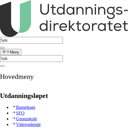
Meny
Hovedmeny
Utdanningsløpet
Barnehage
SFO
Grunnskole
Videregående