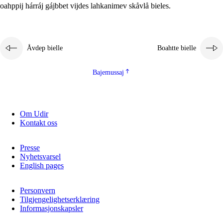
oahppij hárráj gájbbet vijdes lahkanimev skåvlå bieles.
Åvdep bielle
Boahtte bielle
Bajemussaj
Om Udir
Kontakt oss
Presse
Nyhetsvarsel
English pages
Personvern
Tilgjengelighetserklæring
Informasjonskapsler