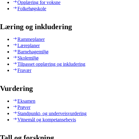
Opplæring for voksne
Folkehøgskole
Læring og inkludering
Rammeplaner
Læreplaner
Barnehagemiljø
Skolemiljø
Tilpasset opplæring og inkludering
Fravær
Vurdering
Eksamen
Prøver
Standpunkt- og underveisvurdering
Vitnemål og kompetansebevis
Tall og forskning