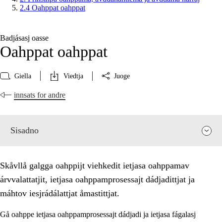
2.4 Oahppat oahppat
Badjásasj oasse
Oahppat oahppat
Giella
Viedtja
Juoge
innsats for andre
Sisadno
Skåvllå galgga oahppijt viehkedit ietjasa oahppamav
árvvalattatjit, ietjasa oahppamprosessajt dádjadittjat ja
máhtov iesjrádálattjat åmastittjat.
Gå oahppe ietjasa oahppamprosessajt dádjadi ja ietjasa fágalasj