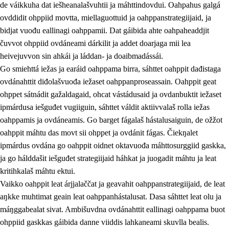
de váikkuha dat iešheanalašvuhtii ja máhttindovdui. Oahpahus galgá
ovddidit ohppiid movtta, miellaguottuid ja oahppanstrategiijaid, ja
bidjat vuođu eallinagi oahppamii. Dat gáibida ahte oahpaheaddjit
čuvvot ohppiid ovdáneami dárkilit ja addet doarjaga mii lea
heivejuvvon sin ahkái ja láddan- ja doaibmadássái.
Go smiehttá iežas ja earáid oahppama birra, sáhttet oahppit dađistaga
2.
Oahppama prinsihpat, ovdáneapmi ja oahppahábmen
ovdánahttit diđolašvuođa iežaset oahppanproseassain. Oahppit geat
ohppet sátnádit gažaldagaid, ohcat vástádusaid ja ovdanbuktit iežaset
2.1
Sosiála oahppan ja ovdáneapmi
ipmárdusa iešguđet vugiiguin, sáhttet váldit aktiivvalaš rolla iežas
2.2
Gealbu fágain
oahppamis ja ovdáneamis. Go barget fágalaš hástalusaiguin, de ožžot
oahppit máhtu das movt sii ohppet ja ovdánit fágas. Čiekŋalet
2.3
Vuođđogálggat
ipmárdus ovdána go oahppit oidnet oktavuođa máhttosurggiid gaskka,
2.4
Oahppat oahppat
ja go hálddašit iešguđet strategiijaid háhkat ja juogadit máhtu ja leat
kritihkalaš máhtu ektui.
Fágaidrasttideaddji fáttát
Vaikko oahppit leat árjjalaččat ja geavahit oahppanstrategiijaid, de leat
aŋkke muhtimat geain leat oahppanhástalusat. Dasa sáhttet leat olu ja
máŋggabealat sivat. Ambišuvdna ovdánahttit eallinagi oahppama buot
ohppiid gaskkas gáibida danne viiddis lahkaneami skuvlla bealis.