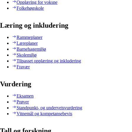
Opplæring for voksne
Folkehøgskole
Læring og inkludering
Rammeplaner
Læreplaner
Barnehagemiljø
Skolemiljø
Tilpasset opplæring og inkludering
Fravær
Vurdering
Eksamen
Prøver
Standpunkt- og underveisvurdering
Vitnemål og kompetansebevis
Tall og forskning