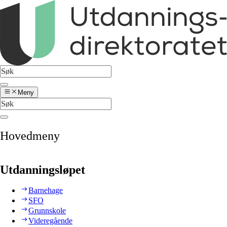
Meny
Hovedmeny
Utdanningsløpet
Barnehage
SFO
Grunnskole
Videregående