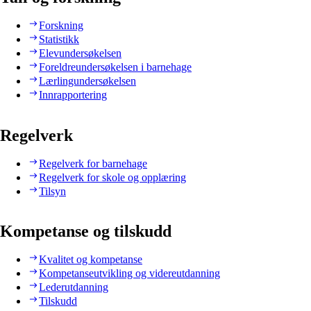
Forskning
Statistikk
Elevundersøkelsen
Foreldreundersøkelsen i barnehage
Lærlingundersøkelsen
Innrapportering
Regelverk
Regelverk for barnehage
Regelverk for skole og opplæring
Tilsyn
Kompetanse og tilskudd
Kvalitet og kompetanse
Kompetanseutvikling og videreutdanning
Lederutdanning
Tilskudd