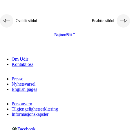
Ovddit siidui
Boahtte siidui
Bajimužžii
Om Udir
Kontakt oss
Presse
Nyhetsvarsel
English pages
Personvern
Tilgjengelighetserklæring
Informasjonskapsler
Facebook