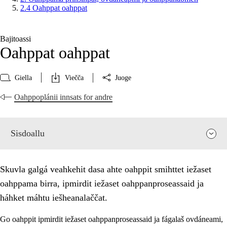
2.4 Oahppat oahppat
Bajitoassi
Oahppat oahppat
Giella
Viečča
Juoge
Oahppoplánii innsats for andre
Sisdoallu
Skuvla galgá veahkehit dasa ahte oahppit smihttet iežaset
oahppama birra, ipmirdit iežaset oahppanproseassaid ja
háhket máhtu iešheanalaččat.
Go oahppit ipmirdit iežaset oahppanproseassaid ja fágalaš ovdáneami,