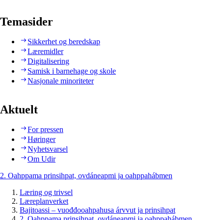
Temasider
Sikkerhet og beredskap
Læremidler
Digitalisering
Samisk i barnehage og skole
Nasjonale minoriteter
Aktuelt
For pressen
Høringer
Nyhetsvarsel
Om Udir
2. Oahppama prinsihpat, ovdáneapmi ja oahppahábmen
Læring og trivsel
Læreplanverket
Bajitoassi – vuođđooahpahusa árvvut ja prinsihpat
2. Oahppama prinsihpat, ovdáneapmi ja oahppahábmen