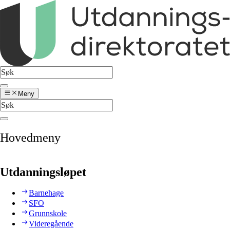
Meny
Hovedmeny
Utdanningsløpet
Barnehage
SFO
Grunnskole
Videregående