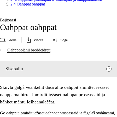
2.4 Oahppat oahppat
Bajitoassi
Oahppat oahppat
Giella
Viečča
Juoge
Oahppoplánii breddeidrett
Sisdoallu
Skuvla galgá veahkehit dasa ahte oahppit smihttet iežaset
oahppama birra, ipmirdit iežaset oahppanproseassaid ja
háhket máhtu iešheanalaččat.
Go oahppit ipmirdit iežaset oahppanproseassaid ja fágalaš ovdáneami,