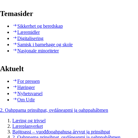
Temasider
Sikkerhet og beredskap
Læremidler
Digitalisering
Samisk i barnehage og skole
Nasjonale minoriteter
Aktuelt
For pressen
Høringer
Nyhetsvarsel
Om Udir
2. Oahppama prinsihpat, ovdáneapmi ja oahppahábmen
Læring og trivsel
Læreplanverket
Bajitoassi – vuođđooahpahusa árvvut ja prinsihpat
2. Oahppama prinsihpat, ovdáneapmi ja oahppahábmen