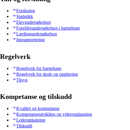
Forskning
Statistikk
Elevundersøkelsen
Foreldreundersøkelsen i barnehage
Lærlingundersøkelsen
Innrapportering
Regelverk
Regelverk for barnehage
Regelverk for skole og opplæring
Tilsyn
Kompetanse og tilskudd
Kvalitet og kompetanse
Kompetanseutvikling og videreutdanning
Lederutdanning
Tilskudd