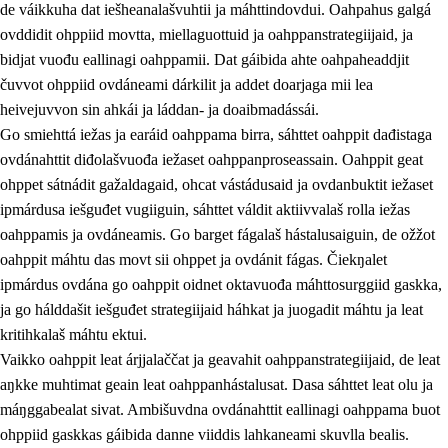
de váikkuha dat iešheanalašvuhtii ja máhttindovdui. Oahpahus galgá
ovddidit ohppiid movtta, miellaguottuid ja oahppanstrategiijaid, ja
bidjat vuođu eallinagi oahppamii. Dat gáibida ahte oahpaheaddjit
čuvvot ohppiid ovdáneami dárkilit ja addet doarjaga mii lea
heivejuvvon sin ahkái ja láddan- ja doaibmadássái.
Go smiehttá iežas ja earáid oahppama birra, sáhttet oahppit dađistaga
2.
Oahppama prinsihpat, ovdáneapmi ja oahppahábmen
ovdánahttit diđolašvuođa iežaset oahppanproseassain. Oahppit geat
ohppet sátnádit gažaldagaid, ohcat vástádusaid ja ovdanbuktit iežaset
2.1
Sosiála oahppan ja ovdáneapmi
ipmárdusa iešguđet vugiiguin, sáhttet váldit aktiivvalaš rolla iežas
2.2
Gealbu fágain
oahppamis ja ovdáneamis. Go barget fágalaš hástalusaiguin, de ožžot
oahppit máhtu das movt sii ohppet ja ovdánit fágas. Čiekŋalet
2.3
Vuođđogálggat
ipmárdus ovdána go oahppit oidnet oktavuođa máhttosurggiid gaskka,
2.4
Oahppat oahppat
ja go hálddašit iešguđet strategiijaid háhkat ja juogadit máhtu ja leat
kritihkalaš máhtu ektui.
Fágaidrasttideaddji fáttát
Vaikko oahppit leat árjjalaččat ja geavahit oahppanstrategiijaid, de leat
aŋkke muhtimat geain leat oahppanhástalusat. Dasa sáhttet leat olu ja
máŋggabealat sivat. Ambišuvdna ovdánahttit eallinagi oahppama buot
ohppiid gaskkas gáibida danne viiddis lahkaneami skuvlla bealis.