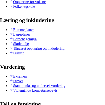
Opplæring for voksne
Folkehøgskole
Læring og inkludering
Rammeplaner
Læreplaner
Barnehagemiljø
Skolemiljø
Tilpasset opplæring og inkludering
Fravær
Vurdering
Eksamen
Prøver
Standpunkt- og underveisvurdering
Vitnemål og kompetansebevis
Tall og forskning