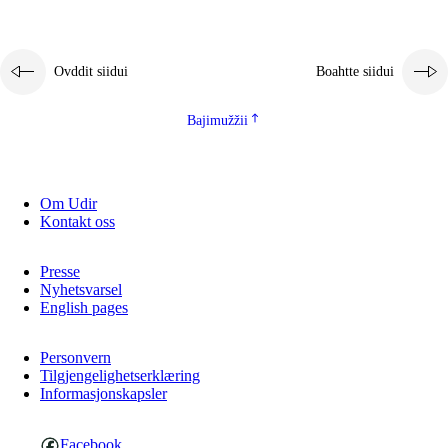
Ovddit siidui
Boahtte siidui
Bajimužžii
Om Udir
Kontakt oss
Presse
Nyhetsvarsel
English pages
Personvern
Tilgjengelighetserklæring
Informasjonskapsler
Facebook