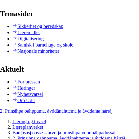
Temasider
Sikkerhet og beredskap
Læremidler
Digitalisering
Samisk i barnehage og skole
Nasjonale minoriteter
Aktuelt
For pressen
Høringer
Nyhetsvarsel
Om Udir
2. Prinsihpa oahppama, åvddånahttema ja ávddama hárráj
Læring og trivsel
Læreplanverket
Badjásasj oasse – árvo ja prinsihpa vuodoåhpadussaj
2. Prinsihpa oahppama, åvddånahttema ja ávddama hárráj