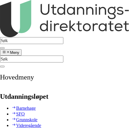
Meny
Hovedmeny
Utdanningsløpet
Barnehage
SFO
Grunnskole
Videregående