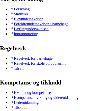
Forskning
Statistikk
Elevundersøkelsen
Foreldreundersøkelsen i barnehage
Lærlingundersøkelsen
Innrapportering
Regelverk
Regelverk for barnehage
Regelverk for skole og opplæring
Tilsyn
Kompetanse og tilskudd
Kvalitet og kompetanse
Kompetanseutvikling og videreutdanning
Lederutdanning
Tilskudd