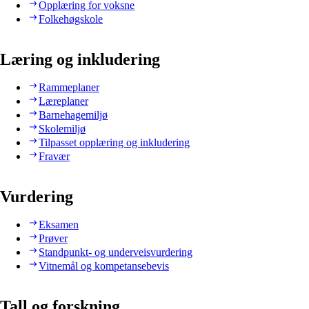
Opplæring for voksne
Folkehøgskole
Læring og inkludering
Rammeplaner
Læreplaner
Barnehagemiljø
Skolemiljø
Tilpasset opplæring og inkludering
Fravær
Vurdering
Eksamen
Prøver
Standpunkt- og underveisvurdering
Vitnemål og kompetansebevis
Tall og forskning