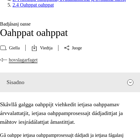
2.4 Oahppat oahppat
Badjásasj oasse
Oahppat oahppat
Giella
Viedtja
Juoge
hovslagarfaget
Sisadno
Skåvllå galgga oahppijt viehkedit ietjasa oahppamav
árvvalattatjit, ietjasa oahppamprosessajt dádjadittjat ja
máhtov iesjrádálattjat åmastittjat.
Gå oahppe ietjasa oahppamprosessajt dádjadi ja ietjasa fágalasj