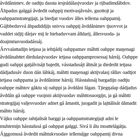
åvddånimev, de oadtju dassta iesjrádálasjvuodav ja rijbadimdåbdov.
Åhpadus galggá åvdedit oahppij motivasjåvnåv, guottojt ja
oahppamstrategijajt, ja biedjat vuodov ålles iellema oahppamij.
Gájbbeduvvá åhpadiddjijs snivva oahppij åvddånimev tjuovvot ja
vaddet sidjij dårjav mij le hiebaduvvam álldarij, ållesvuoda- ja
doajmmavuodadássáj.
2.
Prinsihpa oahppama, åvddånahttema ja ávddama hárráj
Árvvalattadijn ietjasa ja iehtjádij oahppamav máhtti oahppe maŋenagi
åvddånahttet diedulasjvuodav ietjasa oahppamprosessaj hárráj. Oahppe
2.1
Sosiála oahppam ja åvddånibme
gudi oahppi gatjálvisájt bajedit, vásstadusájt åhtsåt ja diededit ietjasa
2.2
Máhtudahka fágáj hárráj
dádjadusáv duon dán láhkáj, máhtti maŋenagi aktijvalasj rållav oadtjot
ietjasa oahppama ja åvddånime hárráj. Hásstalusáj bargadijn oadtju
2.3
Vuodulasj tjehpudagá
oahppe máhtov gåktu sij oahppi ja åvddåni fágan. Tjiegŋalap dádjadus
2.4
Oahppat oahppat
åvddån gå oahppe vuojnni aktijvuodav máhttosuorgijn, ja gå máhtti
strategijjaj valjesvuodav adnet gå åmastit, juogadit ja lajttálisát dåmadit
Doaresfágalasj tiemá
máhto hárráj.
Vájku oahppe rahtjalisát barggi ja oahppamstrategijajt adni le
muhtemijn hásstalusá gå oahppat galggi. Sivá li álu moattelágátja.
Ájggomusá åvdedit máhtukvuodav iellemájge oahppamij divna