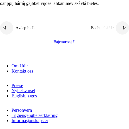
oahppij hárráj gájbbet vijdes lahkanimev skåvlå bieles.
Åvdep bielle
Boahtte bielle
Bajemussaj
Om Udir
Kontakt oss
Presse
Nyhetsvarsel
English pages
Personvern
Tilgjengelighetserklæring
Informasjonskapsler