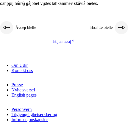
oahppij hárráj gájbbet vijdes lahkanimev skåvlå bieles.
Åvdep bielle
Boahtte bielle
Bajemussaj
Om Udir
Kontakt oss
Presse
Nyhetsvarsel
English pages
Personvern
Tilgjengelighetserklæring
Informasjonskapsler