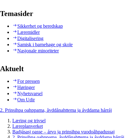
Temasider
Sikkerhet og beredskap
Læremidler
Digitalisering
Samisk i barnehage og skole
Nasjonale minoriteter
Aktuelt
For pressen
Høringer
Nyhetsvarsel
Om Udir
2. Prinsihpa oahppama, åvddånahttema ja ávddama hárráj
Læring og trivsel
Læreplanverket
Badjásasj oasse – árvo ja prinsihpa vuodoåhpadussaj
2. Prinsihpa oahppama, åvddånahttema ja ávddama hárráj