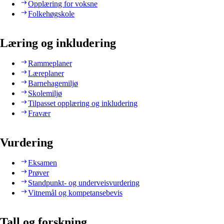
Opplæring for voksne
Folkehøgskole
Læring og inkludering
Rammeplaner
Læreplaner
Barnehagemiljø
Skolemiljø
Tilpasset opplæring og inkludering
Fravær
Vurdering
Eksamen
Prøver
Standpunkt- og underveisvurdering
Vitnemål og kompetansebevis
Tall og forskning