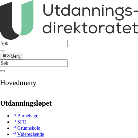
Meny
Hovedmeny
Utdanningsløpet
Barnehage
SFO
Grunnskole
Videregående