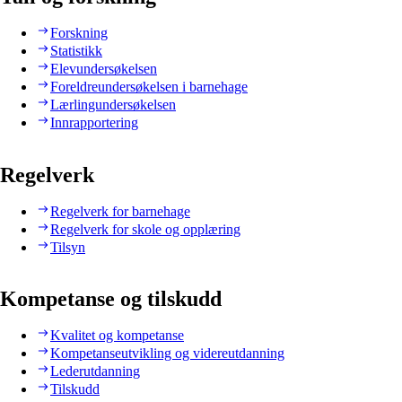
Forskning
Statistikk
Elevundersøkelsen
Foreldreundersøkelsen i barnehage
Lærlingundersøkelsen
Innrapportering
Regelverk
Regelverk for barnehage
Regelverk for skole og opplæring
Tilsyn
Kompetanse og tilskudd
Kvalitet og kompetanse
Kompetanseutvikling og videreutdanning
Lederutdanning
Tilskudd