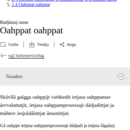
2.4 Oahppat oahppat
Badjásasj oasse
Oahppat oahppat
Giella
Viedtja
Juoge
vg2 helseservicefag
Sisadno
Skåvllå galgga oahppijt viehkedit ietjasa oahppamav
árvvalattatjit, ietjasa oahppamprosessajt dádjadittjat ja
máhtov iesjrádálattjat åmastittjat.
Gå oahppe ietjasa oahppamprosessajt dádjadi ja ietjasa fágalasj