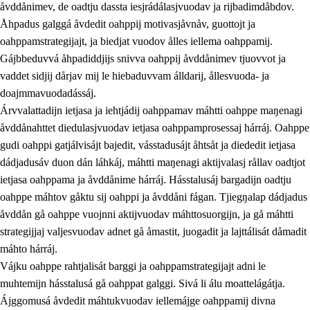
åvddånimev, de oadtju dassta iesjrádálasjvuodav ja rijbadimdåbdov.
Åhpadus galggá åvdedit oahppij motivasjåvnåv, guottojt ja
oahppamstrategijajt, ja biedjat vuodov ålles iellema oahppamij.
Gájbbeduvvá åhpadiddjijs snivva oahppij åvddånimev tjuovvot ja
vaddet sidjij dårjav mij le hiebaduvvam álldarij, ållesvuoda- ja
doajmmavuodadássáj.
2.
Prinsihpa oahppama, åvddånahttema ja ávddama hárráj
Árvvalattadijn ietjasa ja iehtjádij oahppamav máhtti oahppe maŋenagi
åvddånahttet diedulasjvuodav ietjasa oahppamprosessaj hárráj. Oahppe
2.1
Sosiála oahppam ja åvddånibme
gudi oahppi gatjálvisájt bajedit, vásstadusájt åhtsåt ja diededit ietjasa
2.2
Máhtudahka fágáj hárráj
dádjadusáv duon dán láhkáj, máhtti maŋenagi aktijvalasj rållav oadtjot
ietjasa oahppama ja åvddånime hárráj. Hásstalusáj bargadijn oadtju
2.3
Vuodulasj tjehpudagá
oahppe máhtov gåktu sij oahppi ja åvddåni fágan. Tjiegŋalap dádjadus
2.4
Oahppat oahppat
åvddån gå oahppe vuojnni aktijvuodav máhttosuorgijn, ja gå máhtti
strategijjaj valjesvuodav adnet gå åmastit, juogadit ja lajttálisát dåmadit
Doaresfágalasj tiemá
máhto hárráj.
Vájku oahppe rahtjalisát barggi ja oahppamstrategijajt adni le
muhtemijn hásstalusá gå oahppat galggi. Sivá li álu moattelágátja.
Ájggomusá åvdedit máhtukvuodav iellemájge oahppamij divna