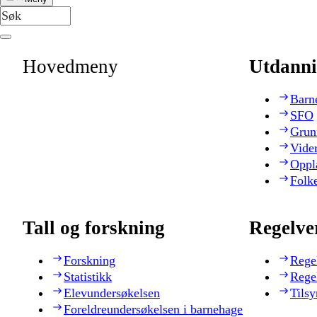
Hovedmeny
Utdanni
Barn
SFO
Grun
Vide
Oppl
Folk
Tall og forskning
Regelve
Forskning
Rege
Statistikk
Rege
Elevundersøkelsen
Tilsy
Foreldreundersøkelsen i barnehage