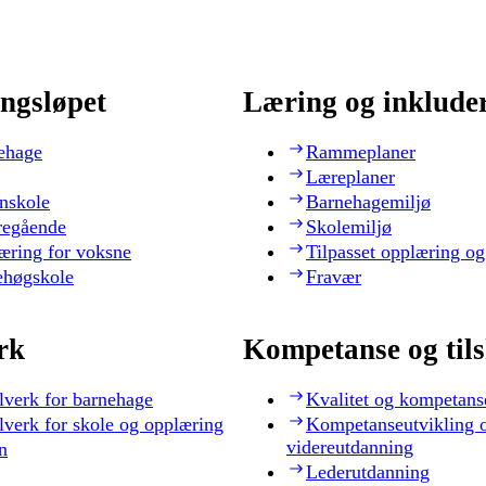
ngsløpet
Læring og inklude
ehage
Rammeplaner
Læreplaner
nskole
Barnehagemiljø
regående
Skolemiljø
æring for voksne
Tilpasset opplæring og
ehøgskole
Fravær
rk
Kompetanse og til
lverk for barnehage
Kvalitet og kompetans
lverk for skole og opplæring
Kompetanseutvikling 
videreutdanning
n
Lederutdanning