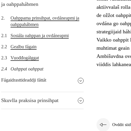
ja oahppahábmen
aktiivvalaš roll
de ožžot oahppi
2.
Oahppama prinsihpat, ovdáneapmi ja
ovdána go oahpp
oahppahábmen
strategiijaid há
2.1
Sosiála oahppan ja ovdáneapmi
Vaikko oahppit l
2.2
Gealbu fágain
muhtimat geain l
Ambišuvdna ovdá
2.3
Vuođđogálggat
viiddis lahkanea
2.4
Oahppat oahppat
Fágaidrasttideaddji fáttát
Skuvlla praksisa prinsihpat
Ovddit siid