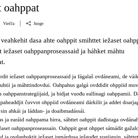
 oahppat
Viečča
Juoge
 veahkehit dasa ahte oahppit smihttet iežaset oah
it iežaset oahppanproseassaid ja háhket máhtu
t.
rdit iežaset oahppanproseassaid ja fágalaš ovdáneami, de vái
vuhtii ja máhttindovdui. Oahpahus galgá ovddidit ohppiid mov
a oahppanstrategiijaid, ja bidjat vuođu eallinagi oahppamii. D
hpaheaddjit čuvvot ohppiid ovdáneami dárkilit ja addet doarja
sin ahkái ja láddan- ja doaibmadássái.
s ja earáid oahppama birra, sáhttet oahppit dađistaga ovdánah
žaset oahppanproseassain. Oahppit geat ohppet sátnádit gažal
d ja ovdanbuktit iežaset ipmárdusa iešguđet vugiiguin, sáhttet