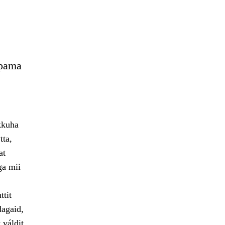
ppama
kkuha
tta,
at
ga mii
ttit
dagaid,
 váldit