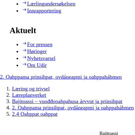
Lærlingundersøkelsen
Innrapportering
Aktuelt
For pressen
Høringer
Nyhetsvarsel
Om Udir
2. Oahppama prinsihpat, ovdáneapmi ja oahppahábmen
Læring og trivsel
Læreplanverket
Bajitoassi – vuođđooahpahusa árvvut ja prinsihpat
2. Oahppama prinsihpat, ovdáneapmi ja oahppahábmen
2.4 Oahppat oahppat
Bajitoassi