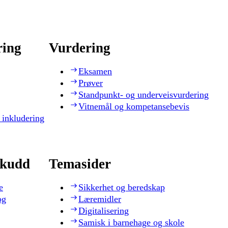
ring
Vurdering
Eksamen
Prøver
Standpunkt- og underveisvurdering
Vitnemål og kompetansebevis
 inkludering
skudd
Temasider
e
Sikkerhet og beredskap
og
Læremidler
Digitalisering
Samisk i barnehage og skole