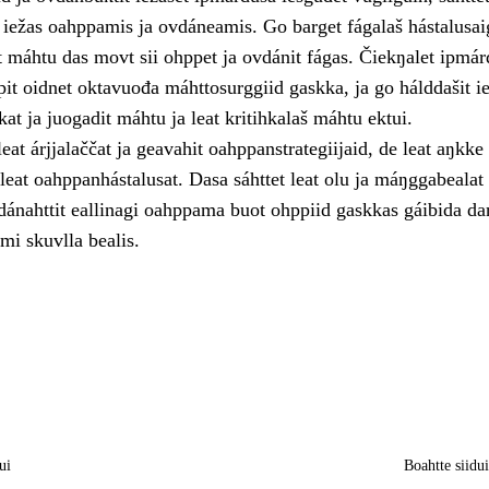
a iežas oahppamis ja ovdáneamis. Go barget fágalaš hástalusai
t máhtu das movt sii ohppet ja ovdánit fágas. Čiekŋalet ipmár
it oidnet oktavuođa máhttosurggiid gaskka, ja go hálddašit i
hkat ja juogadit máhtu ja leat kritihkalaš máhtu ektui.
eat árjjalaččat ja geavahit oahppanstrategiijaid, de leat aŋkke
eat oahppanhástalusat. Dasa sáhttet leat olu ja máŋggabealat 
nahttit eallinagi oahppama buot ohppiid gaskkas gáibida da
mi skuvlla bealis.
ui
Boahtte siidu