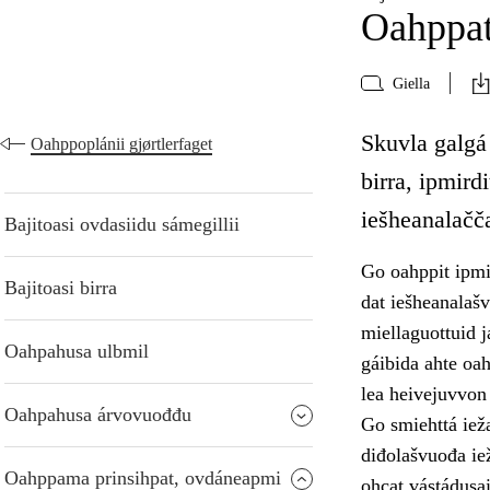
Oahppat
Giella
Skuvla galgá
Oahppoplánii gjørtlerfaget
birra, ipmird
iešheanalačča
Bajitoasi ovdasiidu sámegillii
Go oahppit ipmi
Bajitoasi birra
dat iešheanalaš
miellaguottuid j
Oahpahusa ulbmil
gáibida ahte oa
lea heivejuvvon 
Oahpahusa árvovuođđu
Go smiehttá ieža
diđolašvuođa ie
Oahppama prinsihpat, ovdáneapmi
ohcat vástádusai