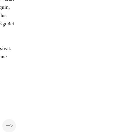
guin,
dus
ešguđet
sivat.
nne
i