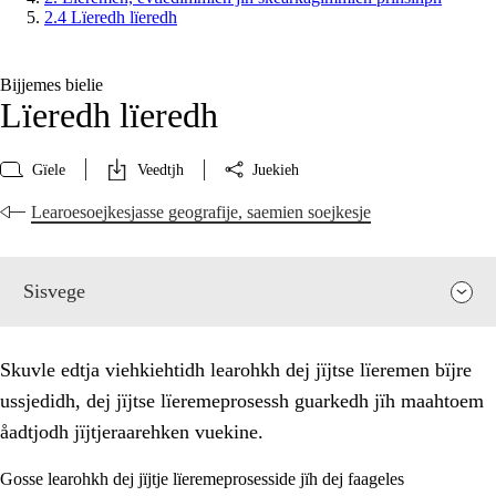
2.4 Lïeredh lïeredh
Bijjemes bielie
Lïeredh lïeredh
Gïele
Veedtjh
Juekieh
Learoesoejkesjasse geografije, saemien soejkesje
Sisvege
Skuvle edtja viehkiehtidh learohkh dej jïjtse lïeremen bïjre
ussjedidh, dej jïjtse lïeremeprosessh guarkedh jïh maahtoem
åadtjodh jïjtjeraarehken vuekine.
Gosse learohkh dej jïjtje lïeremeprosesside jïh dej faageles