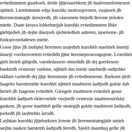
evtiedimmiem guarkoeh, destie jïjtjeraarehkem jïh haalvemedomtesem
sjidtieh. Lïerehtimmie edtja learohki motivasjovnem, vuajnoeh jïh
lïeremestrategijh skreejredh, jïh våaromem bïejedh lïereme jieleden
mietie. Daate kreava lohkehtæjjah learohki evtiedimmiem lïhke
gïehtjedieh jïh dejtie dåarjoeh sjïehteledtieh aalteren, njoetseme- jïh
funksjovnedaltesen mietie.
2.
Lïeremen, evtiedimmien jïh skearkagimmien prinsihph
Gosse jïjtse jïh mubpiej lïeremem ussjedieh learohkh maehtieh ånnetji
ånnetji voerkesvoetem evtiedidh jïjtse lïeremeprosessigujmie. Learohkh
2.1
Sosijaale lïereme jïh evtiedimmie
gïeh lierieh gihtjedh, vaestiedassem ohtsedidh jïh dej goerkesem
2.2
Maahtoe faagine
buektedh ovmessie vuekine, sijhtieh dan mietie maehtedh eadtjohke
råållam vaeltedh dej jïjtje lïeremisnie jïh evtiedimmesne. Barkoen tjïrrh
2.3
Vihkeles tjiehpiesvoeth
faageles haestiemidie learohkh sijhtieh maahtoem åadtjodh guktie dah
2.4
Lïeredh lïeredh
lierieh jïh faagesne evtiedieh. Gïengele maahtoem evtiedieh gosse
learohkh åadtjoeh ektievoetide vuejnedh ovmessie maahtoesuerkiej
Dåaresthfaageles teemah
gaskem, jïh gosse maehtieh gellie strategijh guktie maahtoem åadtjodh,
juekedh jïh laejhtehks årrodh.
Læjhkan learohki jïjtjebarkoen åvteste jïh lïeremestrategijide utnieh
sæjhta naaken haestemh åadtjodh lïeredh. Sjiekh daamhtaj gellie jïh