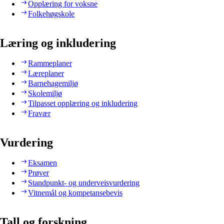
Opplæring for voksne
Folkehøgskole
Læring og inkludering
Rammeplaner
Læreplaner
Barnehagemiljø
Skolemiljø
Tilpasset opplæring og inkludering
Fravær
Vurdering
Eksamen
Prøver
Standpunkt- og underveisvurdering
Vitnemål og kompetansebevis
Tall og forskning