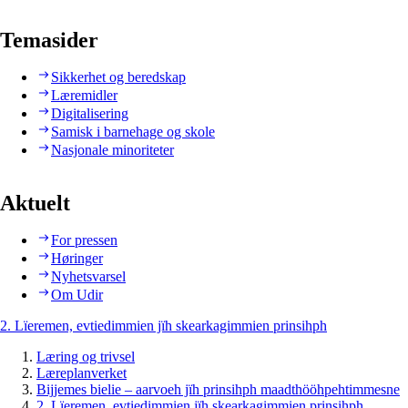
Temasider
Sikkerhet og beredskap
Læremidler
Digitalisering
Samisk i barnehage og skole
Nasjonale minoriteter
Aktuelt
For pressen
Høringer
Nyhetsvarsel
Om Udir
2. Lïeremen, evtiedimmien jïh skearkagimmien prinsihph
Læring og trivsel
Læreplanverket
Bijjemes bielie – aarvoeh jïh prinsihph maadthööhpehtimmesne
2. Lïeremen, evtiedimmien jïh skearkagimmien prinsihph