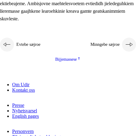
ektiebeajeme. Ambisjovne maehtelesvoetem evtiedidh jieledeguhkiem
lïeremasse gaajhkene learoehkinie kreava gamte geatskanimmiem
skuvleste.
Evtebe sæjroe
Minngebe sæjroe
Bijjemassese
Om Udir
Kontakt oss
Presse
Nyhetsvarsel
English pages
Personvern