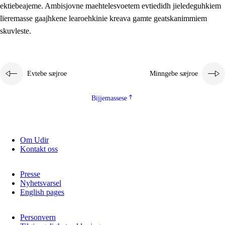
ektiebeajeme. Ambisjovne maehtelesvoetem evtiedidh jieledeguhkiem
lïeremasse gaajhkene learoehkinie kreava gamte geatskanimmiem
skuvleste.
Evtebe sæjroe
Minngebe sæjroe
Bijjemassese
Om Udir
Kontakt oss
Presse
Nyhetsvarsel
English pages
Personvern