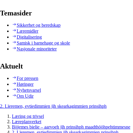
Temasider
Sikkerhet og beredskap
Læremidler
Digitalisering
Samisk i barnehage og skole
Nasjonale minoriteter
Aktuelt
For pressen
Høringer
Nyhetsvarsel
Om Udir
2. Lïeremen, evtiedimmien jïh skearkagimmien prinsihph
Læring og trivsel
Læreplanverket
Bijjemes bielie – aarvoeh jïh prinsihph maadthööhpehtimmesne
2. Lïeremen, evtiedimmien jïh skearkagimmien prinsihph