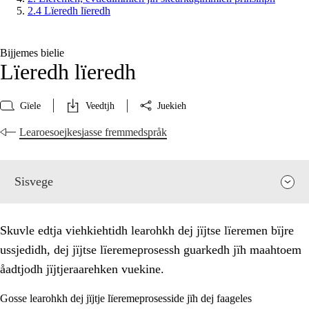
2.4 Lïeredh lïeredh
Bijjemes bielie
Lïeredh lïeredh
Gïele
Veedtjh
Juekieh
Learoesoejkesjasse fremmedspråk
Sisvege
Skuvle edtja viehkiehtidh learohkh dej jïjtse lïeremen bïjre
ussjedidh, dej jïjtse lïeremeprosessh guarkedh jïh maahtoem
åadtjodh jïjtjeraarehken vuekine.
Gosse learohkh dej jïjtje lïeremeprosesside jïh dej faageles