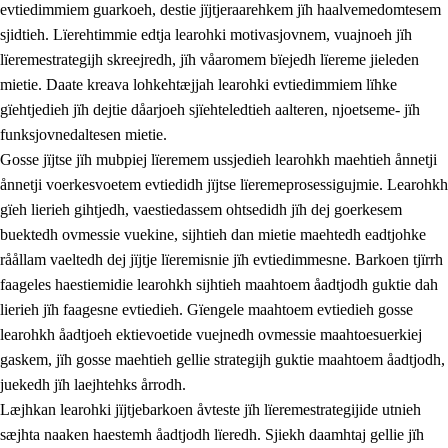
evtiedimmiem guarkoeh, destie jïjtjeraarehkem jïh haalvemedomtesem
sjidtieh. Lïerehtimmie edtja learohki motivasjovnem, vuajnoeh jïh
lïeremestrategijh skreejredh, jïh våaromem bïejedh lïereme jieleden
mietie. Daate kreava lohkehtæjjah learohki evtiedimmiem lïhke
gïehtjedieh jïh dejtie dåarjoeh sjïehteledtieh aalteren, njoetseme- jïh
funksjovnedaltesen mietie.
2.
Lïeremen, evtiedimmien jïh skearkagimmien prinsihph
Gosse jïjtse jïh mubpiej lïeremem ussjedieh learohkh maehtieh ånnetji
ånnetji voerkesvoetem evtiedidh jïjtse lïeremeprosessigujmie. Learohkh
2.1
Sosijaale lïereme jïh evtiedimmie
gïeh lierieh gihtjedh, vaestiedassem ohtsedidh jïh dej goerkesem
2.2
Maahtoe faagine
buektedh ovmessie vuekine, sijhtieh dan mietie maehtedh eadtjohke
råållam vaeltedh dej jïjtje lïeremisnie jïh evtiedimmesne. Barkoen tjïrrh
2.3
Vihkeles tjiehpiesvoeth
faageles haestiemidie learohkh sijhtieh maahtoem åadtjodh guktie dah
2.4
Lïeredh lïeredh
lierieh jïh faagesne evtiedieh. Gïengele maahtoem evtiedieh gosse
learohkh åadtjoeh ektievoetide vuejnedh ovmessie maahtoesuerkiej
Dåaresthfaageles teemah
gaskem, jïh gosse maehtieh gellie strategijh guktie maahtoem åadtjodh,
juekedh jïh laejhtehks årrodh.
Læjhkan learohki jïjtjebarkoen åvteste jïh lïeremestrategijide utnieh
sæjhta naaken haestemh åadtjodh lïeredh. Sjiekh daamhtaj gellie jïh