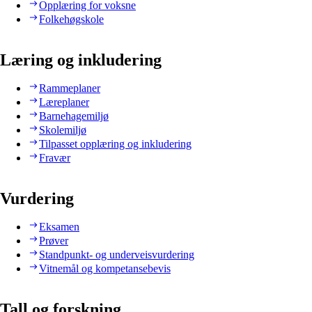
Opplæring for voksne
Folkehøgskole
Læring og inkludering
Rammeplaner
Læreplaner
Barnehagemiljø
Skolemiljø
Tilpasset opplæring og inkludering
Fravær
Vurdering
Eksamen
Prøver
Standpunkt- og underveisvurdering
Vitnemål og kompetansebevis
Tall og forskning