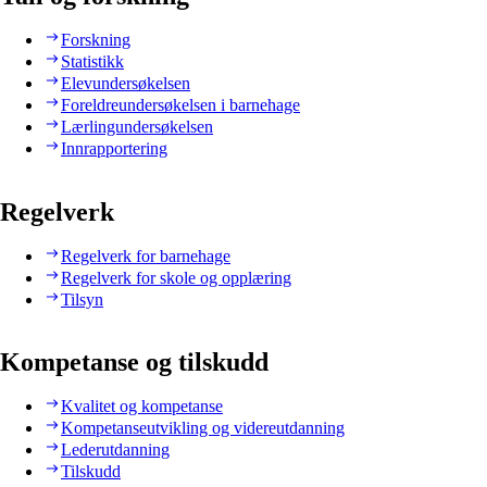
Forskning
Statistikk
Elevundersøkelsen
Foreldreundersøkelsen i barnehage
Lærlingundersøkelsen
Innrapportering
Regelverk
Regelverk for barnehage
Regelverk for skole og opplæring
Tilsyn
Kompetanse og tilskudd
Kvalitet og kompetanse
Kompetanseutvikling og videreutdanning
Lederutdanning
Tilskudd