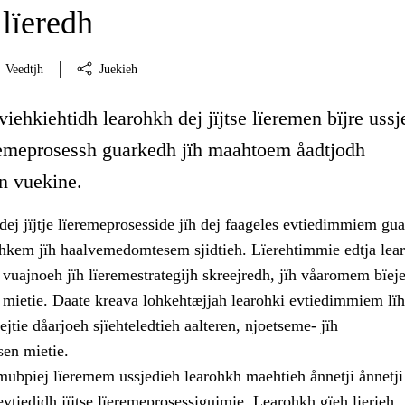
lïeredh
Veedtjh
Juekieh
viehkiehtidh learohkh dej jïjtse lïeremen bïjre ussj
ïeremeprosessh guarkedh jïh maahtoem åadtjodh
en vuekine.
ej jïjtje lïeremeprosesside jïh dej faageles evtiedimmiem gu
rehkem jïh haalvemedomtesem sjidtieh. Lïerehtimmie edtja lea
vuajnoeh jïh lïeremestrategijh skreejredh, jïh våaromem bïej
n mietie. Daate kreava lohkehtæjjah learohki evtiedimmiem lï
ejtie dåarjoeh sjïehteledtieh aalteren, njoetseme- jïh
sen mietie.
 mubpiej lïeremem ussjedieh learohkh maehtieh ånnetji ånnetji
tiedidh jïjtse lïeremeprosessigujmie. Learohkh gïeh lierieh