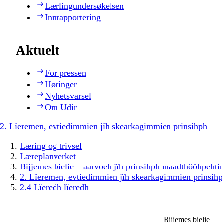
Lærlingundersøkelsen
Innrapportering
Aktuelt
For pressen
Høringer
Nyhetsvarsel
Om Udir
2. Lïeremen, evtiedimmien jïh skearkagimmien prinsihph
Læring og trivsel
Læreplanverket
Bijjemes bielie – aarvoeh jïh prinsihph maadthööhpeh
2. Lïeremen, evtiedimmien jïh skearkagimmien prinsih
2.4 Lïeredh lïeredh
Bijjemes bielie