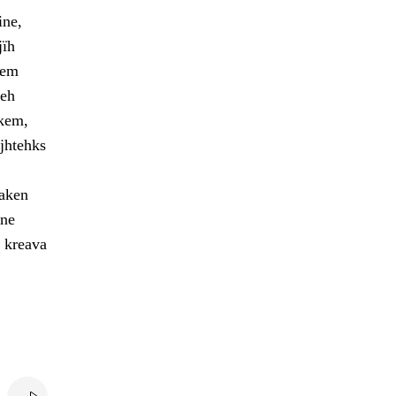
ine,
jïh
oem
ieh
skem,
ejhtehks
aaken
vne
 kreava