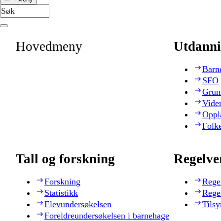
Hovedmeny
Utdanni
Barn
SFO
Grun
Vide
Oppl
Folk
Tall og forskning
Regelve
Forskning
Rege
Statistikk
Rege
Elevundersøkelsen
Tilsy
Foreldreundersøkelsen i barnehage