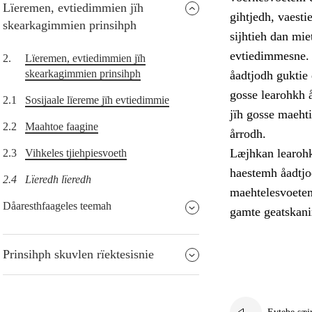
Lïeremen, evtiedimmien jïh
gihtjedh, vaest
skearkagimmien prinsihph
sijhtieh dan mie
evtiedimmesne. 
2.
Lïeremen, evtiedimmien jïh
skearkagimmien prinsihph
åadtjodh guktie 
gosse learohkh 
2.1
Sosijaale lïereme jïh evtiedimmie
jïh gosse maehti
2.2
Maahtoe faagine
årrodh.
Læjhkan learohki
2.3
Vihkeles tjiehpiesvoeth
haestemh åadtjo
2.4
Lïeredh lïeredh
maehtelesvoetem
Dåaresthfaageles teemah
gamte geatskan
Prinsihph skuvlen rïektesisnie