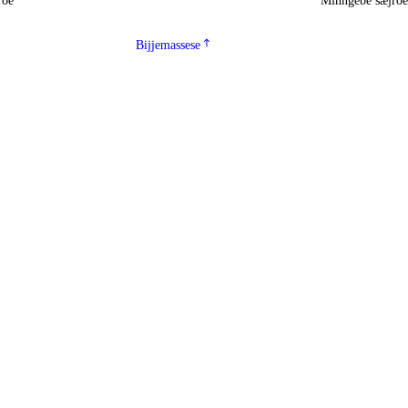
roe
Minngebe sæjro
Bijjemassese