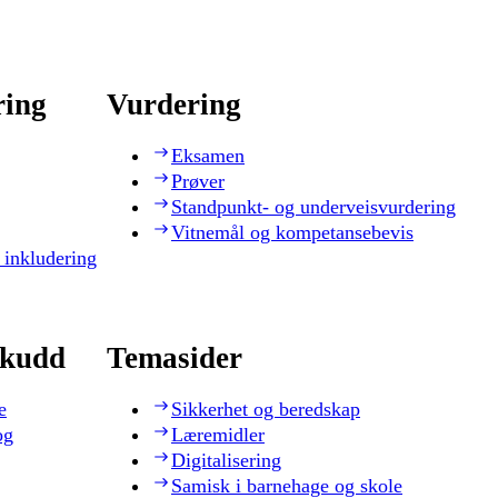
ring
Vurdering
Eksamen
Prøver
Standpunkt- og underveisvurdering
Vitnemål og kompetansebevis
 inkludering
skudd
Temasider
e
Sikkerhet og beredskap
og
Læremidler
Digitalisering
Samisk i barnehage og skole