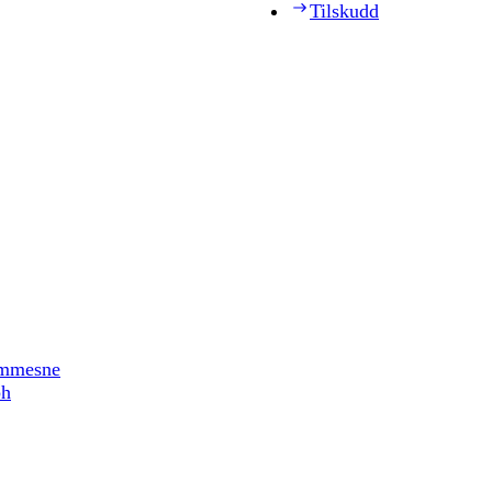
Tilskudd
timmesne
ph