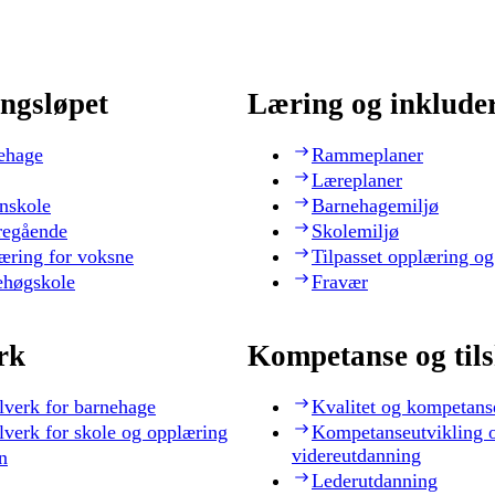
ngsløpet
Læring og inklude
ehage
Rammeplaner
Læreplaner
nskole
Barnehagemiljø
regående
Skolemiljø
æring for voksne
Tilpasset opplæring og
ehøgskole
Fravær
rk
Kompetanse og til
lverk for barnehage
Kvalitet og kompetans
lverk for skole og opplæring
Kompetanseutvikling 
videreutdanning
n
Lederutdanning