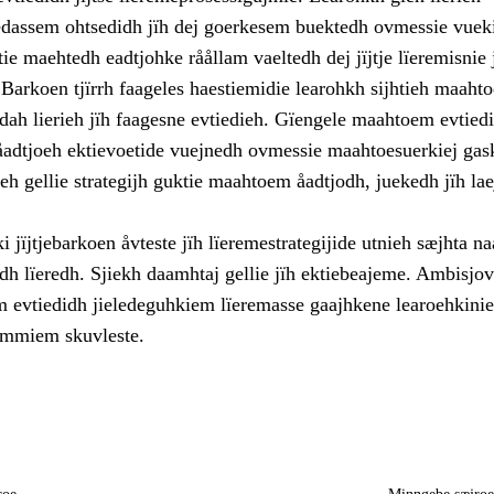
iedassem ohtsedidh jïh dej goerkesem buektedh ovmessie vuek
tie maehtedh eadtjohke råållam vaeltedh dej jïjtje lïeremisnie 
Barkoen tjïrrh faageles haestiemidie learohkh sijhtieh maaht
dah lierieh jïh faagesne evtiedieh. Gïengele maahtoem evtied
åadtjoeh ektievoetide vuejnedh ovmessie maahtoesuerkiej ga
eh gellie strategijh guktie maahtoem åadtjodh, juekedh jïh la
 jïjtjebarkoen åvteste jïh lïeremestrategijide utnieh sæjhta n
dh lïeredh. Sjiekh daamhtaj gellie jïh ektiebeajeme. Ambisjo
 evtiedidh jieledeguhkiem lïeremasse gaajhkene learoehkinie
immiem skuvleste.