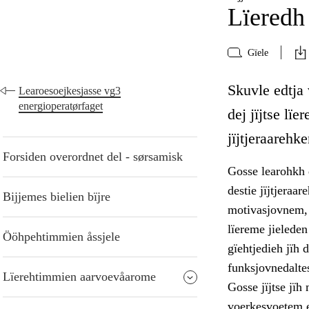
Lïeredh 
Gïele
Skuvle edtja 
Learoesoejkesjasse vg3
energioperatørfaget
dej jïjtse l
jïjtjeraarehk
Forsiden overordnet del - sørsamisk
Gosse learohkh d
destie jïjtjeraa
Bijjemes bielien bïjre
motivasjovnem, 
lïereme jielede
Ööhpehtimmien åssjele
gïehtjedieh jïh d
funksjovnedalte
Lïerehtimmien aarvoevåarome
Gosse jïjtse jïh
voerkesvoetem ev