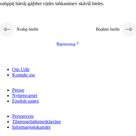
oahppij hárráj gájbbet vijdes lahkanimev skåvlå bieles.
Åvdep bielle
Boahtte bielle
Bajemussaj
Om Udir
Kontakt oss
Presse
Nyhetsvarsel
English pages
Personvern
Tilgjengelighetserklæring
Informasjonskapsler