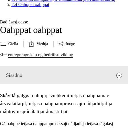
2.4 Oahppat oahppat
Badjásasj oasse
Oahppat oahppat
Giella
Viedtja
Juoge
entreprenørskap og bedriftsutvikling
Sisadno
Skåvllå galgga oahppijt viehkedit ietjasa oahppamav
árvvalattatjit, ietjasa oahppamprosessajt dádjadittjat ja
máhtov iesjrádálattjat åmastittjat.
Gå oahppe ietjasa oahppamprosessajt dádjadi ja ietjasa fágalasj