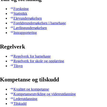
Forskning
Statistikk
Elevundersøkelsen
Foreldreundersøkelsen i barnehage
Lærlingundersøkelsen
Innrapportering
Regelverk
Regelverk for barnehage
Regelverk for skole og opplæring
Tilsyn
Kompetanse og tilskudd
Kvalitet og kompetanse
Kompetanseutvikling og videreutdanning
Lederutdanning
Tilskudd