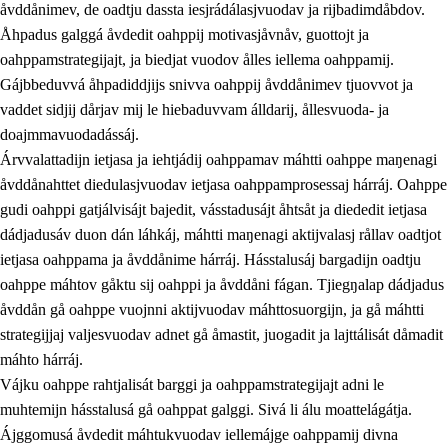
åvddånimev, de oadtju dassta iesjrádálasjvuodav ja rijbadimdåbdov.
Åhpadus galggá åvdedit oahppij motivasjåvnåv, guottojt ja
oahppamstrategijajt, ja biedjat vuodov ålles iellema oahppamij.
Gájbbeduvvá åhpadiddjijs snivva oahppij åvddånimev tjuovvot ja
vaddet sidjij dårjav mij le hiebaduvvam álldarij, ållesvuoda- ja
doajmmavuodadássáj.
2.
Prinsihpa oahppama, åvddånahttema ja ávddama hárráj
Árvvalattadijn ietjasa ja iehtjádij oahppamav máhtti oahppe maŋenagi
åvddånahttet diedulasjvuodav ietjasa oahppamprosessaj hárráj. Oahppe
2.1
Sosiála oahppam ja åvddånibme
gudi oahppi gatjálvisájt bajedit, vásstadusájt åhtsåt ja diededit ietjasa
2.2
Máhtudahka fágáj hárráj
dádjadusáv duon dán láhkáj, máhtti maŋenagi aktijvalasj rållav oadtjot
ietjasa oahppama ja åvddånime hárráj. Hásstalusáj bargadijn oadtju
2.3
Vuodulasj tjehpudagá
oahppe máhtov gåktu sij oahppi ja åvddåni fágan. Tjiegŋalap dádjadus
2.4
Oahppat oahppat
åvddån gå oahppe vuojnni aktijvuodav máhttosuorgijn, ja gå máhtti
strategijjaj valjesvuodav adnet gå åmastit, juogadit ja lajttálisát dåmadit
Doaresfágalasj tiemá
máhto hárráj.
Vájku oahppe rahtjalisát barggi ja oahppamstrategijajt adni le
muhtemijn hásstalusá gå oahppat galggi. Sivá li álu moattelágátja.
Ájggomusá åvdedit máhtukvuodav iellemájge oahppamij divna