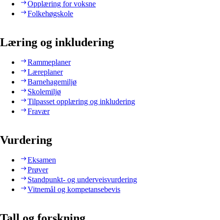
Opplæring for voksne
Folkehøgskole
Læring og inkludering
Rammeplaner
Læreplaner
Barnehagemiljø
Skolemiljø
Tilpasset opplæring og inkludering
Fravær
Vurdering
Eksamen
Prøver
Standpunkt- og underveisvurdering
Vitnemål og kompetansebevis
Tall og forskning