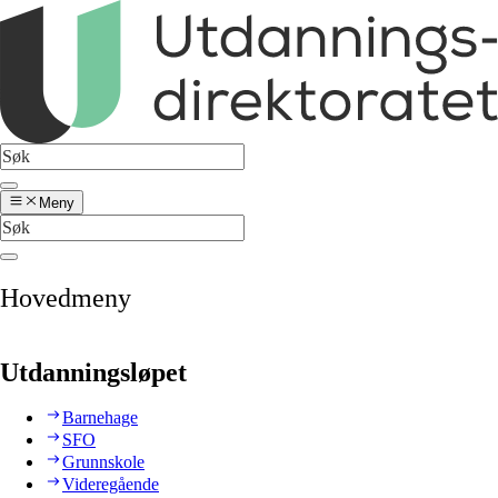
Meny
Hovedmeny
Utdanningsløpet
Barnehage
SFO
Grunnskole
Videregående