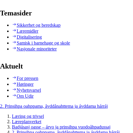
Temasider
Sikkerhet og beredskap
Læremidler
Digitalisering
Samisk i barnehage og skole
Nasjonale minoriteter
Aktuelt
For pressen
Høringer
Nyhetsvarsel
Om Udir
2. Prinsihpa oahppama, åvddånahttema ja ávddama hárráj
Læring og trivsel
Læreplanverket
Badjásasj oasse – árvo ja prinsihpa vuodoåhpadussaj
2. Prinsihpa oahppama, åvddånahttema ja ávddama hárráj