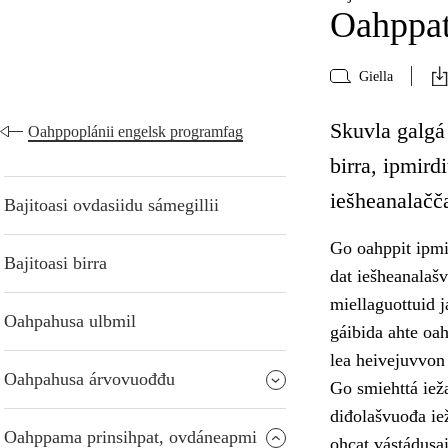
Oahppat
Giella
Skuvla galgá
Oahppoplánii engelsk programfag
birra, ipmird
iešheanalačča
Bajitoasi ovdasiidu sámegillii
Go oahppit ipmi
Bajitoasi birra
dat iešheanalaš
miellaguottuid j
Oahpahusa ulbmil
gáibida ahte oa
lea heivejuvvon 
Oahpahusa árvovuođđu
Go smiehttá ieža
diđolašvuođa ie
Oahppama prinsihpat, ovdáneapmi
ohcat vástádusai