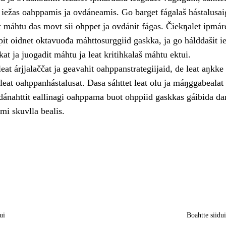
a iežas oahppamis ja ovdáneamis. Go barget fágalaš hástalusai
t máhtu das movt sii ohppet ja ovdánit fágas. Čiekŋalet ipmár
it oidnet oktavuođa máhttosurggiid gaskka, ja go hálddašit i
hkat ja juogadit máhtu ja leat kritihkalaš máhtu ektui.
eat árjjalaččat ja geavahit oahppanstrategiijaid, de leat aŋkke
eat oahppanhástalusat. Dasa sáhttet leat olu ja máŋggabealat 
nahttit eallinagi oahppama buot ohppiid gaskkas gáibida da
mi skuvlla bealis.
ui
Boahtte siidu