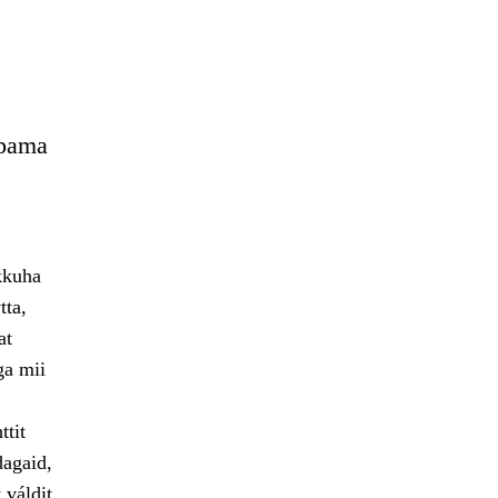
ppama
kkuha
tta,
at
ga mii
ttit
dagaid,
 váldit