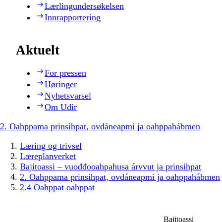
Lærlingundersøkelsen
Innrapportering
Aktuelt
For pressen
Høringer
Nyhetsvarsel
Om Udir
2. Oahppama prinsihpat, ovdáneapmi ja oahppahábmen
Læring og trivsel
Læreplanverket
Bajitoassi – vuođđooahpahusa árvvut ja prinsihpat
2. Oahppama prinsihpat, ovdáneapmi ja oahppahábmen
2.4 Oahppat oahppat
Bajitoassi