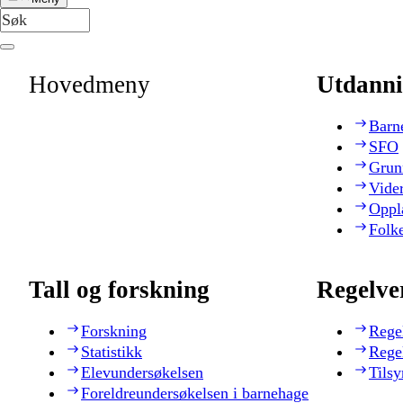
Hovedmeny
Utdanni
Barn
SFO
Grun
Vide
Oppl
Folk
Tall og forskning
Regelve
Forskning
Rege
Statistikk
Rege
Elevundersøkelsen
Tilsy
Foreldreundersøkelsen i barnehage