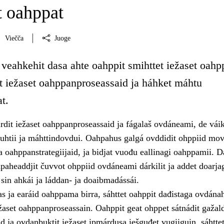
 oahppat
Viečča
Juoge
 veahkehit dasa ahte oahppit smihttet iežaset oah
it iežaset oahppanproseassaid ja háhket máhtu
t.
rdit iežaset oahppanproseassaid ja fágalaš ovdáneami, de vái
vuhtii ja máhttindovdui. Oahpahus galgá ovddidit ohppiid mov
a oahppanstrategiijaid, ja bidjat vuođu eallinagi oahppamii. D
hpaheaddjit čuvvot ohppiid ovdáneami dárkilit ja addet doarja
sin ahkái ja láddan- ja doaibmadássái.
s ja earáid oahppama birra, sáhttet oahppit dađistaga ovdánah
žaset oahppanproseassain. Oahppit geat ohppet sátnádit gažal
d ja ovdanbuktit iežaset ipmárdusa iešguđet vugiiguin, sáhttet