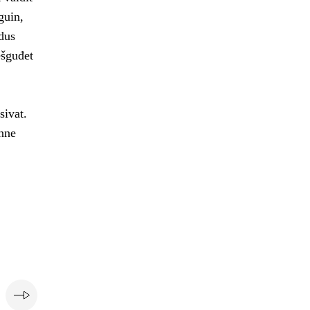
guin,
dus
ešguđet
sivat.
nne
i