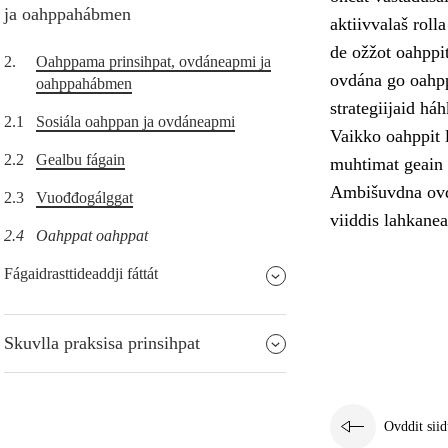
ja oahppahábmen
aktiivvalaš roll
de ožžot oahppi
2.
Oahppama prinsihpat, ovdáneapmi ja
ovdána go oahpp
oahppahábmen
strategiijaid há
2.1
Sosiála oahppan ja ovdáneapmi
Vaikko oahppit l
2.2
Gealbu fágain
muhtimat geain l
Ambišuvdna ovdá
2.3
Vuođđogálggat
viiddis lahkanea
2.4
Oahppat oahppat
Fágaidrasttideaddji fáttát
Skuvlla praksisa prinsihpat
Ovddit siid