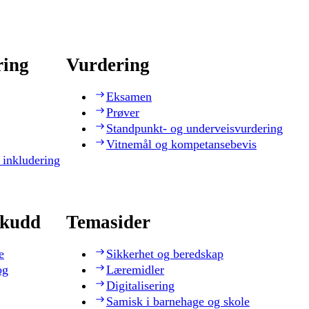
ring
Vurdering
Eksamen
Prøver
Standpunkt- og underveisvurdering
Vitnemål og kompetansebevis
 inkludering
skudd
Temasider
e
Sikkerhet og beredskap
og
Læremidler
Digitalisering
Samisk i barnehage og skole