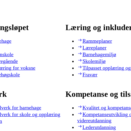
ngsløpet
Læring og inklude
ehage
Rammeplaner
Læreplaner
nskole
Barnehagemiljø
regående
Skolemiljø
æring for voksne
Tilpasset opplæring og
ehøgskole
Fravær
rk
Kompetanse og til
lverk for barnehage
Kvalitet og kompetans
lverk for skole og opplæring
Kompetanseutvikling 
videreutdanning
n
Lederutdanning