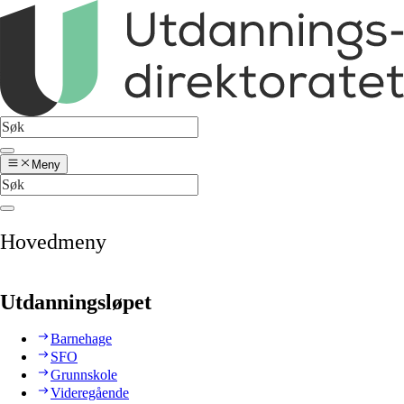
Meny
Hovedmeny
Utdanningsløpet
Barnehage
SFO
Grunnskole
Videregående