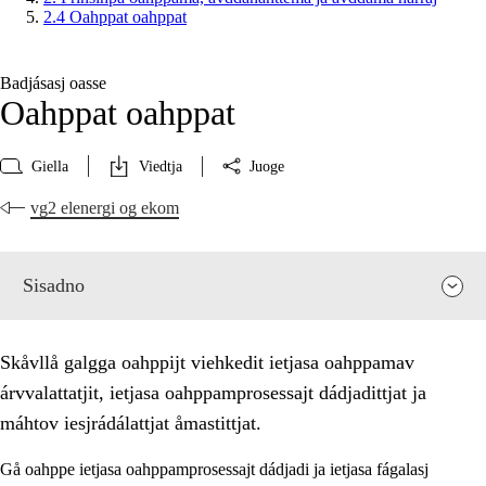
2.4 Oahppat oahppat
Badjásasj oasse
Oahppat oahppat
Giella
Viedtja
Juoge
vg2 elenergi og ekom
Sisadno
Skåvllå galgga oahppijt viehkedit ietjasa oahppamav
árvvalattatjit, ietjasa oahppamprosessajt dádjadittjat ja
máhtov iesjrádálattjat åmastittjat.
Gå oahppe ietjasa oahppamprosessajt dádjadi ja ietjasa fágalasj