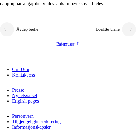
oahppij hárráj gájbbet vijdes lahkanimev skåvlå bieles.
Åvdep bielle
Boahtte bielle
Bajemussaj
Om Udir
Kontakt oss
Presse
Nyhetsvarsel
English pages
Personvern
Tilgjengelighetserklæring
Informasjonskapsler