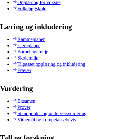
Opplæring for voksne
Folkehøgskole
Læring og inkludering
Rammeplaner
Læreplaner
Barnehagemiljø
Skolemiljø
Tilpasset opplæring og inkludering
Fravær
Vurdering
Eksamen
Prøver
Standpunkt- og underveisvurdering
Vitnemål og kompetansebevis
Tall og forskning