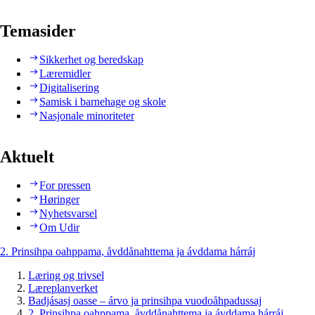
Temasider
Sikkerhet og beredskap
Læremidler
Digitalisering
Samisk i barnehage og skole
Nasjonale minoriteter
Aktuelt
For pressen
Høringer
Nyhetsvarsel
Om Udir
2. Prinsihpa oahppama, åvddånahttema ja ávddama hárráj
Læring og trivsel
Læreplanverket
Badjásasj oasse – árvo ja prinsihpa vuodoåhpadussaj
2. Prinsihpa oahppama, åvddånahttema ja ávddama hárráj