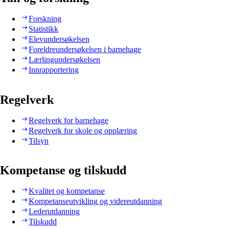
Forskning
Statistikk
Elevundersøkelsen
Foreldreundersøkelsen i barnehage
Lærlingundersøkelsen
Innrapportering
Regelverk
Regelverk for barnehage
Regelverk for skole og opplæring
Tilsyn
Kompetanse og tilskudd
Kvalitet og kompetanse
Kompetanseutvikling og videreutdanning
Lederutdanning
Tilskudd