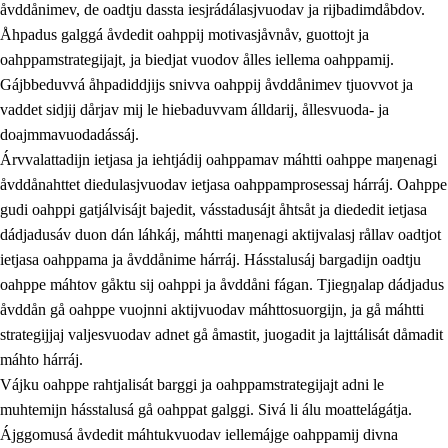
åvddånimev, de oadtju dassta iesjrádálasjvuodav ja rijbadimdåbdov.
Åhpadus galggá åvdedit oahppij motivasjåvnåv, guottojt ja
oahppamstrategijajt, ja biedjat vuodov ålles iellema oahppamij.
Gájbbeduvvá åhpadiddjijs snivva oahppij åvddånimev tjuovvot ja
vaddet sidjij dårjav mij le hiebaduvvam álldarij, ållesvuoda- ja
doajmmavuodadássáj.
2.
Prinsihpa oahppama, åvddånahttema ja ávddama hárráj
Árvvalattadijn ietjasa ja iehtjádij oahppamav máhtti oahppe maŋenagi
åvddånahttet diedulasjvuodav ietjasa oahppamprosessaj hárráj. Oahppe
2.1
Sosiála oahppam ja åvddånibme
gudi oahppi gatjálvisájt bajedit, vásstadusájt åhtsåt ja diededit ietjasa
2.2
Máhtudahka fágáj hárráj
dádjadusáv duon dán láhkáj, máhtti maŋenagi aktijvalasj rållav oadtjot
ietjasa oahppama ja åvddånime hárráj. Hásstalusáj bargadijn oadtju
2.3
Vuodulasj tjehpudagá
oahppe máhtov gåktu sij oahppi ja åvddåni fágan. Tjiegŋalap dádjadus
2.4
Oahppat oahppat
åvddån gå oahppe vuojnni aktijvuodav máhttosuorgijn, ja gå máhtti
strategijjaj valjesvuodav adnet gå åmastit, juogadit ja lajttálisát dåmadit
Doaresfágalasj tiemá
máhto hárráj.
Vájku oahppe rahtjalisát barggi ja oahppamstrategijajt adni le
muhtemijn hásstalusá gå oahppat galggi. Sivá li álu moattelágátja.
Ájggomusá åvdedit máhtukvuodav iellemájge oahppamij divna