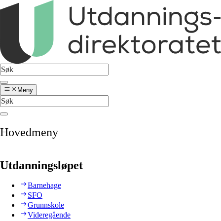
Meny
Hovedmeny
Utdanningsløpet
Barnehage
SFO
Grunnskole
Videregående