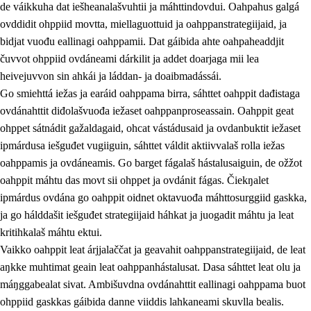
de váikkuha dat iešheanalašvuhtii ja máhttindovdui. Oahpahus galgá
ovddidit ohppiid movtta, miellaguottuid ja oahppanstrategiijaid, ja
bidjat vuođu eallinagi oahppamii. Dat gáibida ahte oahpaheaddjit
čuvvot ohppiid ovdáneami dárkilit ja addet doarjaga mii lea
heivejuvvon sin ahkái ja láddan- ja doaibmadássái.
Go smiehttá iežas ja earáid oahppama birra, sáhttet oahppit dađistaga
2.
Oahppama prinsihpat, ovdáneapmi ja oahppahábmen
ovdánahttit diđolašvuođa iežaset oahppanproseassain. Oahppit geat
ohppet sátnádit gažaldagaid, ohcat vástádusaid ja ovdanbuktit iežaset
2.1
Sosiála oahppan ja ovdáneapmi
ipmárdusa iešguđet vugiiguin, sáhttet váldit aktiivvalaš rolla iežas
2.2
Gealbu fágain
oahppamis ja ovdáneamis. Go barget fágalaš hástalusaiguin, de ožžot
oahppit máhtu das movt sii ohppet ja ovdánit fágas. Čiekŋalet
2.3
Vuođđogálggat
ipmárdus ovdána go oahppit oidnet oktavuođa máhttosurggiid gaskka,
2.4
Oahppat oahppat
ja go hálddašit iešguđet strategiijaid háhkat ja juogadit máhtu ja leat
kritihkalaš máhtu ektui.
Fágaidrasttideaddji fáttát
Vaikko oahppit leat árjjalaččat ja geavahit oahppanstrategiijaid, de leat
aŋkke muhtimat geain leat oahppanhástalusat. Dasa sáhttet leat olu ja
máŋggabealat sivat. Ambišuvdna ovdánahttit eallinagi oahppama buot
ohppiid gaskkas gáibida danne viiddis lahkaneami skuvlla bealis.