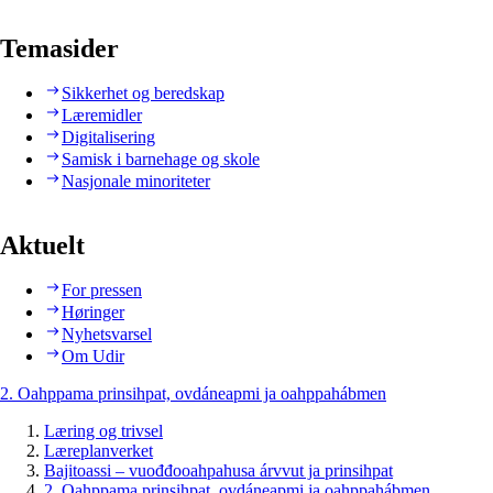
Temasider
Sikkerhet og beredskap
Læremidler
Digitalisering
Samisk i barnehage og skole
Nasjonale minoriteter
Aktuelt
For pressen
Høringer
Nyhetsvarsel
Om Udir
2. Oahppama prinsihpat, ovdáneapmi ja oahppahábmen
Læring og trivsel
Læreplanverket
Bajitoassi – vuođđooahpahusa árvvut ja prinsihpat
2. Oahppama prinsihpat, ovdáneapmi ja oahppahábmen