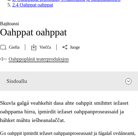
2.4 Oahppat oahppat
Bajitoassi
Oahppat oahppat
Giella
Viečča
Juoge
Oahppoplánii teaterproduksjon
Sisdoallu
Skuvla galgá veahkehit dasa ahte oahppit smihttet iežaset
oahppama birra, ipmirdit iežaset oahppanproseassaid ja
háhket máhtu iešheanalaččat.
Go oahppit ipmirdit iežaset oahppanproseassaid ja fágalaš ovdáneami,