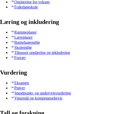
Opplæring for voksne
Folkehøgskole
Læring og inkludering
Rammeplaner
Læreplaner
Barnehagemiljø
Skolemiljø
Tilpasset opplæring og inkludering
Fravær
Vurdering
Eksamen
Prøver
Standpunkt- og underveisvurdering
Vitnemål og kompetansebevis
Tall og forskning