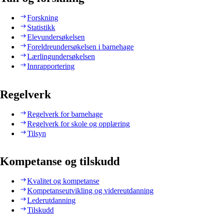
Forskning
Statistikk
Elevundersøkelsen
Foreldreundersøkelsen i barnehage
Lærlingundersøkelsen
Innrapportering
Regelverk
Regelverk for barnehage
Regelverk for skole og opplæring
Tilsyn
Kompetanse og tilskudd
Kvalitet og kompetanse
Kompetanseutvikling og videreutdanning
Lederutdanning
Tilskudd