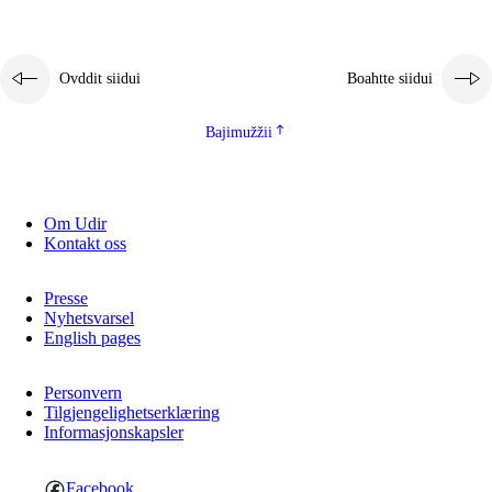
Ovddit siidui
Boahtte siidui
Bajimužžii
Om Udir
Kontakt oss
Presse
Nyhetsvarsel
English pages
Personvern
Tilgjengelighetserklæring
Informasjonskapsler
Facebook