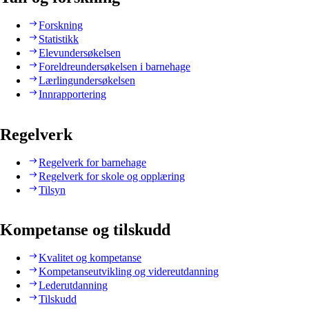
Forskning
Statistikk
Elevundersøkelsen
Foreldreundersøkelsen i barnehage
Lærlingundersøkelsen
Innrapportering
Regelverk
Regelverk for barnehage
Regelverk for skole og opplæring
Tilsyn
Kompetanse og tilskudd
Kvalitet og kompetanse
Kompetanseutvikling og videreutdanning
Lederutdanning
Tilskudd