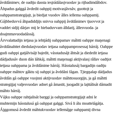
åvddånimev, de oadtju dassta iesjrádálasjvuodav ja rijbadimdåbdov.
Åhpadus galggá åvdedit oahppij motivasjåvnåv, guottojt ja
oahppamstrategijajt, ja biedjat vuodov ålles iellema oahppamij.
Gájbbeduvvá åhpadiddjijs snivva oahppij åvddånimev tjuovvot ja
vaddet sidjij dårjav mij le hiebaduvvam álldarij, ållesvuoda- ja
doajmmavuodadássáj.
2.
Prinsihpa oahppama, åvddånahttema ja ávddama hárráj
Árvvalattadijn ietjasa ja iehtjádij oahppamav máhtti oahppe maŋenagi
åvddånahttet diedulasjvuodav ietjasa oahppamprosessaj hárráj. Oahppe
2.1
Sosiála oahppam ja åvddånibme
gudi oahppi gatjálvisájt bajedit, vásstadusájt åhtsåt ja diededit ietjasa
2.2
Máhtudahka fágáj hárráj
dádjadusáv duon dán láhkáj, máhtti maŋenagi aktijvalasj rållav oadtjot
ietjasa oahppama ja åvddånime hárráj. Hásstalusáj bargadijn oadtju
2.3
Vuodulasj tjehpudagá
oahppe máhtov gåktu sij oahppi ja åvddåni fágan. Tjiegŋalap dádjadus
2.4
Oahppat oahppat
åvddån gå oahppe vuojnni aktijvuodav máhttosuorgijn, ja gå máhtti
strategijjaj valjesvuodav adnet gå åmastit, juogadit ja lajttálisát dåmadit
Doaresfágalasj tiemá
máhto hárráj.
Vájku oahppe rahtjalisát barggi ja oahppamstrategijajt adni le
muhtemijn hásstalusá gå oahppat galggi. Sivá li álu moattelágátja.
Ájggomusá åvdedit máhtukvuodav iellemájge oahppamij divna