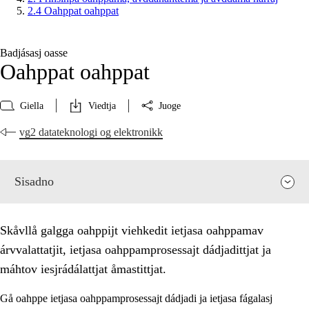
2.4 Oahppat oahppat
Badjásasj oasse
Oahppat oahppat
Giella
Viedtja
Juoge
vg2 datateknologi og elektronikk
Sisadno
Skåvllå galgga oahppijt viehkedit ietjasa oahppamav
árvvalattatjit, ietjasa oahppamprosessajt dádjadittjat ja
máhtov iesjrádálattjat åmastittjat.
Gå oahppe ietjasa oahppamprosessajt dádjadi ja ietjasa fágalasj