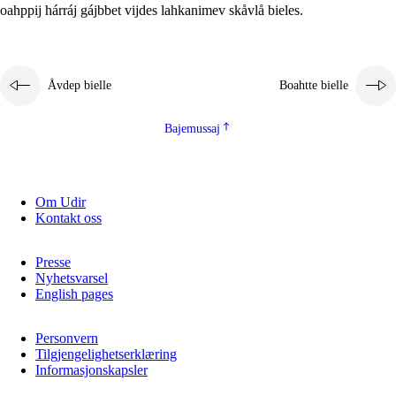
oahppij hárráj gájbbet vijdes lahkanimev skåvlå bieles.
Åvdep bielle
Boahtte bielle
Bajemussaj
Om Udir
Kontakt oss
Presse
Nyhetsvarsel
English pages
Personvern
Tilgjengelighetserklæring
Informasjonskapsler