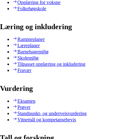
Opplæring for voksne
Folkehøgskole
Læring og inkludering
Rammeplaner
Læreplaner
Barnehagemiljø
Skolemiljø
Tilpasset opplæring og inkludering
Fravær
Vurdering
Eksamen
Prøver
Standpunkt- og underveisvurdering
Vitnemål og kompetansebevis
Tall og forskning