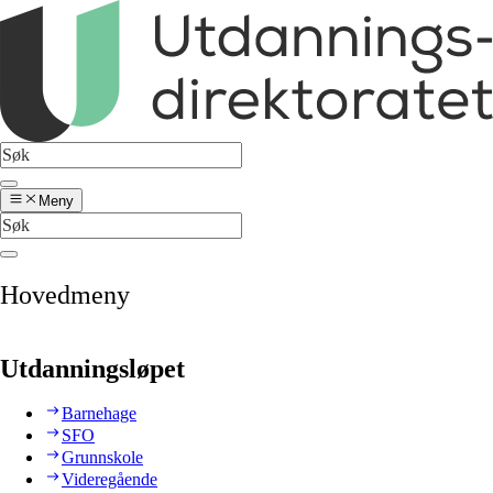
Meny
Hovedmeny
Utdanningsløpet
Barnehage
SFO
Grunnskole
Videregående