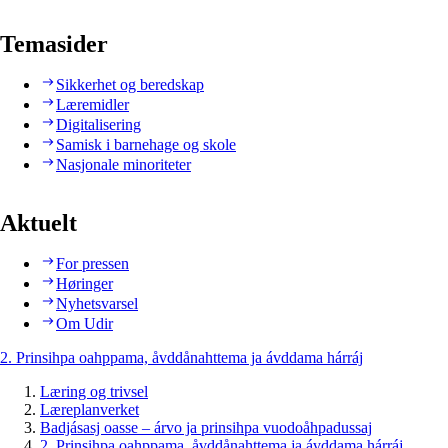
Temasider
Sikkerhet og beredskap
Læremidler
Digitalisering
Samisk i barnehage og skole
Nasjonale minoriteter
Aktuelt
For pressen
Høringer
Nyhetsvarsel
Om Udir
2. Prinsihpa oahppama, åvddånahttema ja ávddama hárráj
Læring og trivsel
Læreplanverket
Badjásasj oasse – árvo ja prinsihpa vuodoåhpadussaj
2. Prinsihpa oahppama, åvddånahttema ja ávddama hárráj