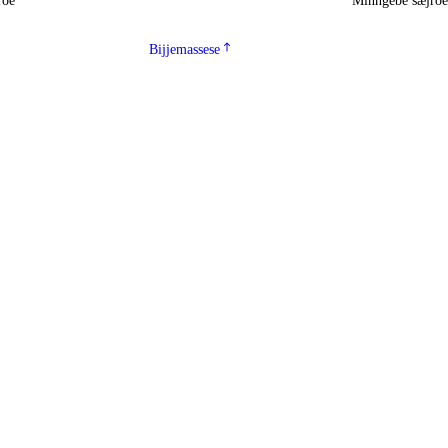
roe
Minngebe sæjro
Bijjemassese