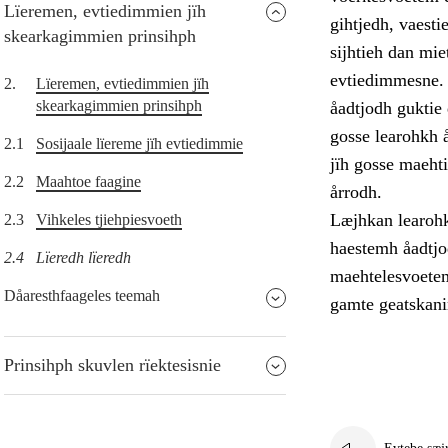
Lïeremen, evtiedimmien jïh
gihtjedh, vaest
skearkagimmien prinsihph
sijhtieh dan mie
evtiedimmesne. 
2.
Lïeremen, evtiedimmien jïh
skearkagimmien prinsihph
åadtjodh guktie 
gosse learohkh 
2.1
Sosijaale lïereme jïh evtiedimmie
jïh gosse maehti
2.2
Maahtoe faagine
årrodh.
Læjhkan learohki
2.3
Vihkeles tjiehpiesvoeth
haestemh åadtjo
2.4
Lïeredh lïeredh
maehtelesvoetem
Dåaresthfaageles teemah
gamte geatskan
Prinsihph skuvlen rïektesisnie