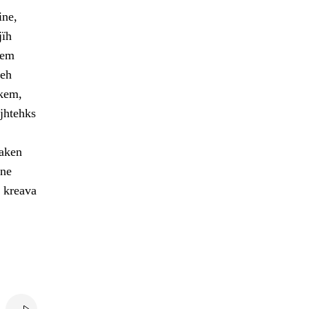
ine,
jïh
oem
ieh
skem,
ejhtehks
aaken
vne
 kreava