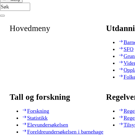
Hovedmeny
Utdanni
Barn
SFO
Grun
Vide
Oppl
Folk
Tall og forskning
Regelve
Forskning
Rege
Statistikk
Rege
Elevundersøkelsen
Tilsy
Foreldreundersøkelsen i barnehage