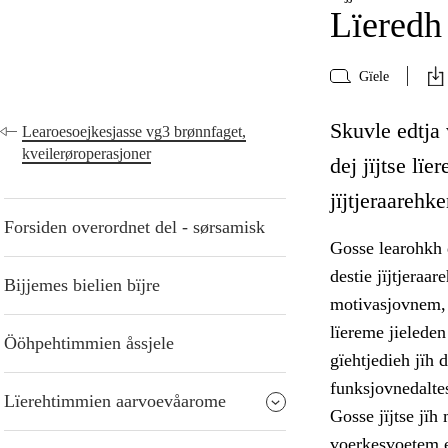
Lïeredh 
Gïele
Skuvle edtja 
Learoesoejkesjasse vg3 brønnfaget,
kveilerøroperasjoner
dej jïjtse l
jïjtjeraarehk
Forsiden overordnet del - sørsamisk
Gosse learohkh d
destie jïjtjeraa
Bijjemes bielien bïjre
motivasjovnem, 
lïereme jielede
Ööhpehtimmien åssjele
gïehtjedieh jïh d
funksjovnedalte
Lïerehtimmien aarvoevåarome
Gosse jïjtse jïh
voerkesvoetem ev