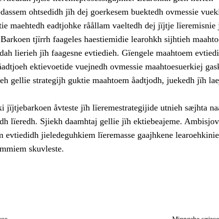
iedassem ohtsedidh jïh dej goerkesem buektedh ovmessie vuek
tie maehtedh eadtjohke råållam vaeltedh dej jïjtje lïeremisnie 
Barkoen tjïrrh faageles haestiemidie learohkh sijhtieh maaht
dah lierieh jïh faagesne evtiedieh. Gïengele maahtoem evtied
åadtjoeh ektievoetide vuejnedh ovmessie maahtoesuerkiej ga
eh gellie strategijh guktie maahtoem åadtjodh, juekedh jïh la
 jïjtjebarkoen åvteste jïh lïeremestrategijide utnieh sæjhta n
dh lïeredh. Sjiekh daamhtaj gellie jïh ektiebeajeme. Ambisjo
 evtiedidh jieledeguhkiem lïeremasse gaajhkene learoehkinie
immiem skuvleste.