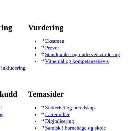
ring
Vurdering
Eksamen
Prøver
Standpunkt- og underveisvurdering
Vitnemål og kompetansebevis
 inkludering
skudd
Temasider
e
Sikkerhet og beredskap
og
Læremidler
Digitalisering
Samisk i barnehage og skole