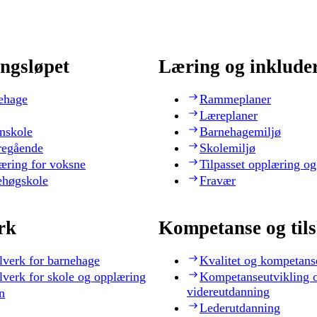
ngsløpet
Læring og inklude
ehage
Rammeplaner
Læreplaner
nskole
Barnehagemiljø
regående
Skolemiljø
æring for voksne
Tilpasset opplæring og
ehøgskole
Fravær
rk
Kompetanse og til
lverk for barnehage
Kvalitet og kompetans
lverk for skole og opplæring
Kompetanseutvikling 
videreutdanning
n
Lederutdanning