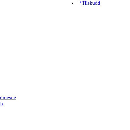
Tilskudd
timmesne
ph