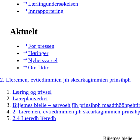
Lærlingundersøkelsen
Innrapportering
Aktuelt
For pressen
Høringer
Nyhetsvarsel
Om Udir
2. Lïeremen, evtiedimmien jïh skearkagimmien prinsihph
Læring og trivsel
Læreplanverket
Bijjemes bielie – aarvoeh jïh prinsihph maadthööhpeh
2. Lïeremen, evtiedimmien jïh skearkagimmien prinsih
2.4 Lïeredh lïeredh
Bijjemes bielie