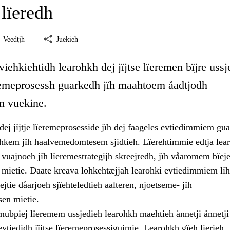
lïeredh
Veedtjh
Juekieh
viehkiehtidh learohkh dej jïjtse lïeremen bïjre ussj
ïeremeprosessh guarkedh jïh maahtoem åadtjodh
en vuekine.
ej jïjtje lïeremeprosesside jïh dej faageles evtiedimmiem gu
rehkem jïh haalvemedomtesem sjidtieh. Lïerehtimmie edtja lea
vuajnoeh jïh lïeremestrategijh skreejredh, jïh våaromem bïej
n mietie. Daate kreava lohkehtæjjah learohki evtiedimmiem lï
ejtie dåarjoeh sjïehteledtieh aalteren, njoetseme- jïh
sen mietie.
 mubpiej lïeremem ussjedieh learohkh maehtieh ånnetji ånnetji
tiedidh jïjtse lïeremeprosessigujmie. Learohkh gïeh lierieh