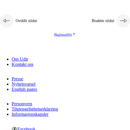
Ovddit siidui
Boahtte siidui
Bajimužžii
Om Udir
Kontakt oss
Presse
Nyhetsvarsel
English pages
Personvern
Tilgjengelighetserklæring
Informasjonskapsler
Facebook