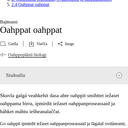
2.4 Oahppat oahppat
Bajitoassi
Oahppat oahppat
Giella
Viečča
Juoge
Oahppoplánii biologi
Sisdoallu
Skuvla galgá veahkehit dasa ahte oahppit smihttet iežaset
oahppama birra, ipmirdit iežaset oahppanproseassaid ja
háhket máhtu iešheanalaččat.
Go oahppit ipmirdit iežaset oahppanproseassaid ja fágalaš ovdáneami,