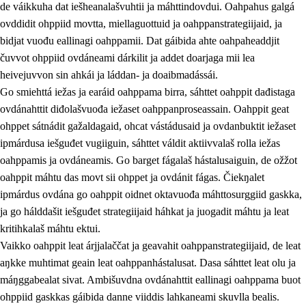
de váikkuha dat iešheanalašvuhtii ja máhttindovdui. Oahpahus galgá
ovddidit ohppiid movtta, miellaguottuid ja oahppanstrategiijaid, ja
bidjat vuođu eallinagi oahppamii. Dat gáibida ahte oahpaheaddjit
čuvvot ohppiid ovdáneami dárkilit ja addet doarjaga mii lea
heivejuvvon sin ahkái ja láddan- ja doaibmadássái.
Go smiehttá iežas ja earáid oahppama birra, sáhttet oahppit dađistaga
2.
Oahppama prinsihpat, ovdáneapmi ja oahppahábmen
ovdánahttit diđolašvuođa iežaset oahppanproseassain. Oahppit geat
ohppet sátnádit gažaldagaid, ohcat vástádusaid ja ovdanbuktit iežaset
2.1
Sosiála oahppan ja ovdáneapmi
ipmárdusa iešguđet vugiiguin, sáhttet váldit aktiivvalaš rolla iežas
2.2
Gealbu fágain
oahppamis ja ovdáneamis. Go barget fágalaš hástalusaiguin, de ožžot
oahppit máhtu das movt sii ohppet ja ovdánit fágas. Čiekŋalet
2.3
Vuođđogálggat
ipmárdus ovdána go oahppit oidnet oktavuođa máhttosurggiid gaskka,
2.4
Oahppat oahppat
ja go hálddašit iešguđet strategiijaid háhkat ja juogadit máhtu ja leat
kritihkalaš máhtu ektui.
Fágaidrasttideaddji fáttát
Vaikko oahppit leat árjjalaččat ja geavahit oahppanstrategiijaid, de leat
aŋkke muhtimat geain leat oahppanhástalusat. Dasa sáhttet leat olu ja
máŋggabealat sivat. Ambišuvdna ovdánahttit eallinagi oahppama buot
ohppiid gaskkas gáibida danne viiddis lahkaneami skuvlla bealis.