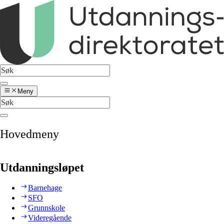
Meny
Hovedmeny
Utdanningsløpet
Barnehage
SFO
Grunnskole
Videregående