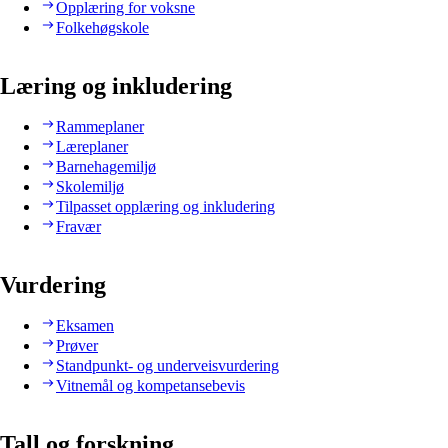
Opplæring for voksne
Folkehøgskole
Læring og inkludering
Rammeplaner
Læreplaner
Barnehagemiljø
Skolemiljø
Tilpasset opplæring og inkludering
Fravær
Vurdering
Eksamen
Prøver
Standpunkt- og underveisvurdering
Vitnemål og kompetansebevis
Tall og forskning