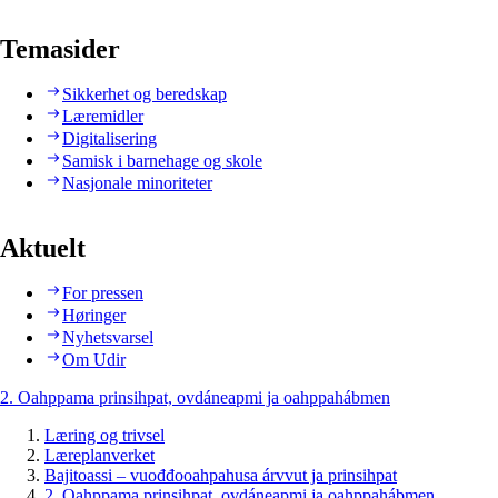
Temasider
Sikkerhet og beredskap
Læremidler
Digitalisering
Samisk i barnehage og skole
Nasjonale minoriteter
Aktuelt
For pressen
Høringer
Nyhetsvarsel
Om Udir
2. Oahppama prinsihpat, ovdáneapmi ja oahppahábmen
Læring og trivsel
Læreplanverket
Bajitoassi – vuođđooahpahusa árvvut ja prinsihpat
2. Oahppama prinsihpat, ovdáneapmi ja oahppahábmen