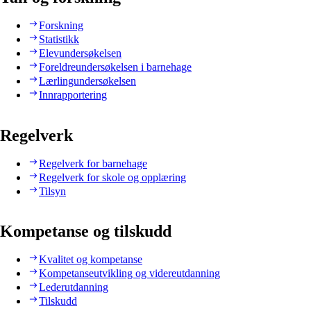
Forskning
Statistikk
Elevundersøkelsen
Foreldreundersøkelsen i barnehage
Lærlingundersøkelsen
Innrapportering
Regelverk
Regelverk for barnehage
Regelverk for skole og opplæring
Tilsyn
Kompetanse og tilskudd
Kvalitet og kompetanse
Kompetanseutvikling og videreutdanning
Lederutdanning
Tilskudd