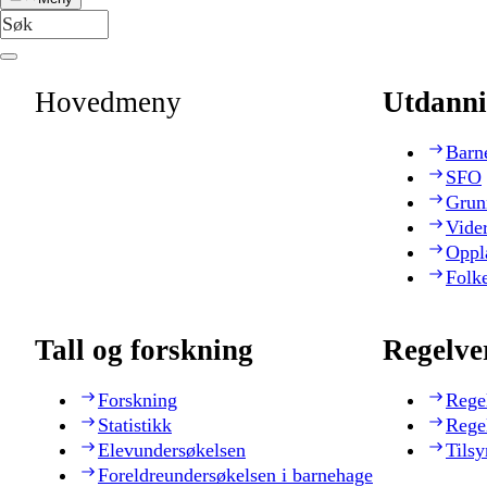
Hovedmeny
Utdanni
Barn
SFO
Grun
Vide
Oppl
Folk
Tall og forskning
Regelve
Forskning
Rege
Statistikk
Rege
Elevundersøkelsen
Tilsy
Foreldreundersøkelsen i barnehage