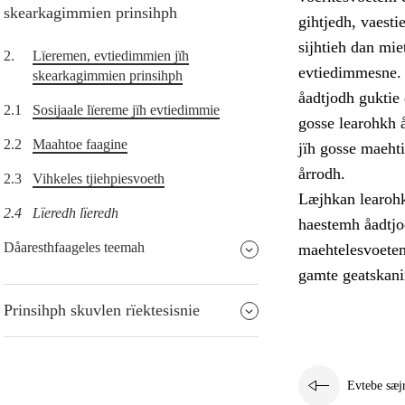
skearkagimmien prinsihph
gihtjedh, vaest
sijhtieh dan mie
2.
Lïeremen, evtiedimmien jïh
evtiedimmesne. 
skearkagimmien prinsihph
åadtjodh guktie 
2.1
Sosijaale lïereme jïh evtiedimmie
gosse learohkh 
2.2
Maahtoe faagine
jïh gosse maehti
årrodh.
2.3
Vihkeles tjiehpiesvoeth
Læjhkan learohki
2.4
Lïeredh lïeredh
haestemh åadtjo
Dåaresthfaageles teemah
maehtelesvoetem
gamte geatskan
Prinsihph skuvlen rïektesisnie
Evtebe sæj