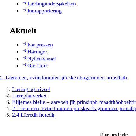
Lærlingundersøkelsen
Innrapportering
Aktuelt
For pressen
Høringer
Nyhetsvarsel
Om Udir
2. Lïeremen, evtiedimmien jïh skearkagimmien prinsihph
Læring og trivsel
Læreplanverket
Bijjemes bielie – aarvoeh jïh prinsihph maadthööhpeh
2. Lïeremen, evtiedimmien jïh skearkagimmien prinsih
2.4 Lïeredh lïeredh
Bijjemes bielie