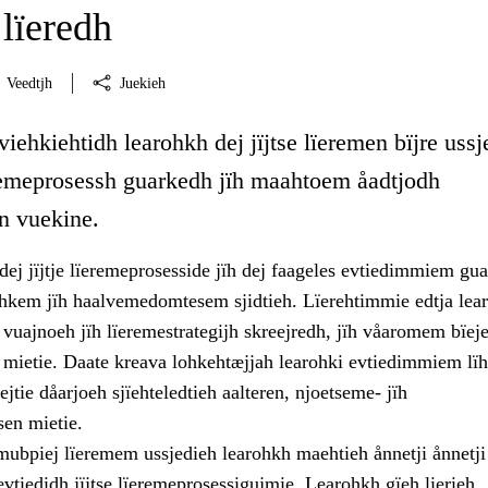
lïeredh
Veedtjh
Juekieh
viehkiehtidh learohkh dej jïjtse lïeremen bïjre ussj
ïeremeprosessh guarkedh jïh maahtoem åadtjodh
en vuekine.
ej jïjtje lïeremeprosesside jïh dej faageles evtiedimmiem gu
rehkem jïh haalvemedomtesem sjidtieh. Lïerehtimmie edtja lea
vuajnoeh jïh lïeremestrategijh skreejredh, jïh våaromem bïej
n mietie. Daate kreava lohkehtæjjah learohki evtiedimmiem lï
ejtie dåarjoeh sjïehteledtieh aalteren, njoetseme- jïh
sen mietie.
 mubpiej lïeremem ussjedieh learohkh maehtieh ånnetji ånnetji
tiedidh jïjtse lïeremeprosessigujmie. Learohkh gïeh lierieh