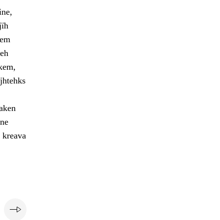
ine,
jïh
oem
ieh
skem,
ejhtehks
aaken
vne
 kreava
e