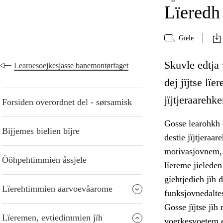
Lïeredh 
Gïele
Skuvle edtja 
Learoesoejkesjasse banemontørfaget
dej jïjtse l
jïjtjeraarehk
Forsiden overordnet del - sørsamisk
Gosse learohkh d
Bijjemes bielien bïjre
destie jïjtjeraa
motivasjovnem, 
Ööhpehtimmien åssjele
lïereme jielede
gïehtjedieh jïh d
Lïerehtimmien aarvoevåarome
funksjovnedalte
Gosse jïjtse jïh
Lïeremen, evtiedimmien jïh
voerkesvoetem ev