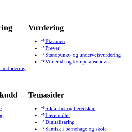
ring
Vurdering
Eksamen
Prøver
Standpunkt- og underveisvurdering
Vitnemål og kompetansebevis
 inkludering
skudd
Temasider
e
Sikkerhet og beredskap
og
Læremidler
Digitalisering
Samisk i barnehage og skole