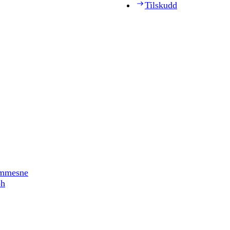
Tilskudd
timmesne
ph