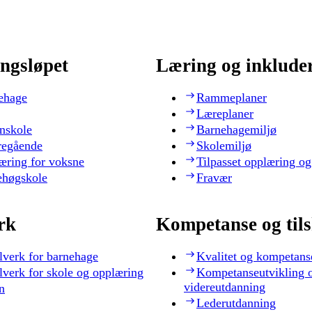
ngsløpet
Læring og inklude
ehage
Rammeplaner
Læreplaner
nskole
Barnehagemiljø
regående
Skolemiljø
æring for voksne
Tilpasset opplæring og
ehøgskole
Fravær
rk
Kompetanse og til
lverk for barnehage
Kvalitet og kompetans
lverk for skole og opplæring
Kompetanseutvikling 
videreutdanning
n
Lederutdanning