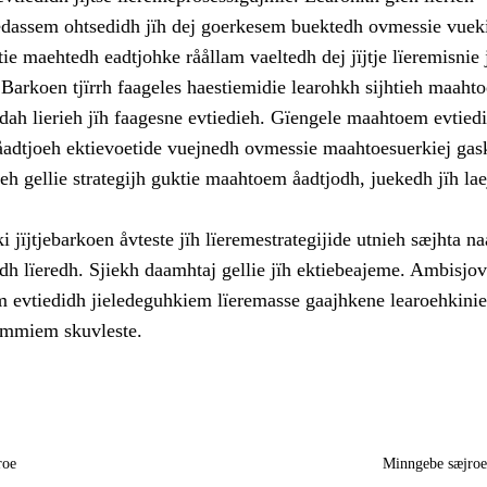
iedassem ohtsedidh jïh dej goerkesem buektedh ovmessie vuek
tie maehtedh eadtjohke råållam vaeltedh dej jïjtje lïeremisnie 
Barkoen tjïrrh faageles haestiemidie learohkh sijhtieh maaht
dah lierieh jïh faagesne evtiedieh. Gïengele maahtoem evtied
åadtjoeh ektievoetide vuejnedh ovmessie maahtoesuerkiej ga
eh gellie strategijh guktie maahtoem åadtjodh, juekedh jïh la
 jïjtjebarkoen åvteste jïh lïeremestrategijide utnieh sæjhta n
dh lïeredh. Sjiekh daamhtaj gellie jïh ektiebeajeme. Ambisjo
 evtiedidh jieledeguhkiem lïeremasse gaajhkene learoehkinie
immiem skuvleste.
roe
Minngebe sæjro