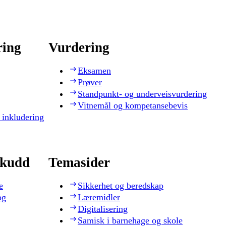
ring
Vurdering
Eksamen
Prøver
Standpunkt- og underveisvurdering
Vitnemål og kompetansebevis
 inkludering
skudd
Temasider
e
Sikkerhet og beredskap
og
Læremidler
Digitalisering
Samisk i barnehage og skole