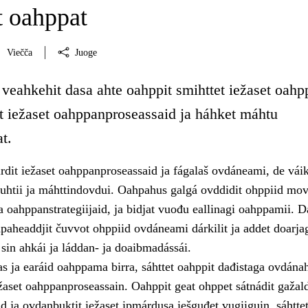
 oahppat
Viečča
Juoge
 veahkehit dasa ahte oahppit smihttet iežaset oah
it iežaset oahppanproseassaid ja háhket máhtu
t.
rdit iežaset oahppanproseassaid ja fágalaš ovdáneami, de vái
vuhtii ja máhttindovdui. Oahpahus galgá ovddidit ohppiid mov
a oahppanstrategiijaid, ja bidjat vuođu eallinagi oahppamii. D
hpaheaddjit čuvvot ohppiid ovdáneami dárkilit ja addet doarja
sin ahkái ja láddan- ja doaibmadássái.
s ja earáid oahppama birra, sáhttet oahppit dađistaga ovdánah
žaset oahppanproseassain. Oahppit geat ohppet sátnádit gažal
d ja ovdanbuktit iežaset ipmárdusa iešguđet vugiiguin, sáhttet