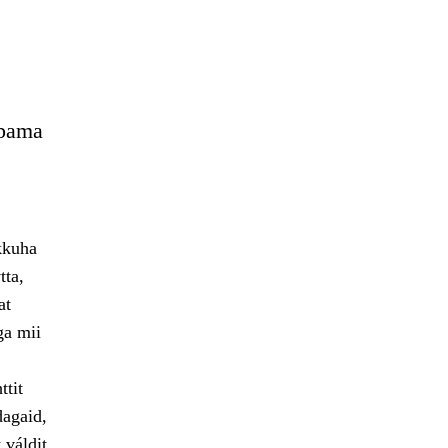
ppama
kkuha
tta,
at
ga mii
ttit
dagaid,
 váldit