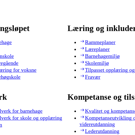
ngsløpet
Læring og inklude
ehage
Rammeplaner
Læreplaner
nskole
Barnehagemiljø
regående
Skolemiljø
æring for voksne
Tilpasset opplæring og
ehøgskole
Fravær
rk
Kompetanse og til
lverk for barnehage
Kvalitet og kompetans
lverk for skole og opplæring
Kompetanseutvikling 
videreutdanning
n
Lederutdanning