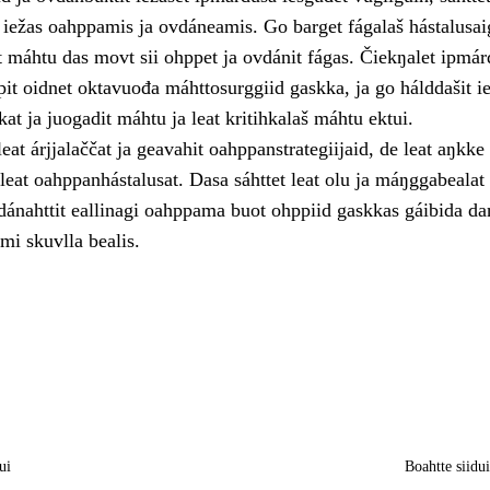
a iežas oahppamis ja ovdáneamis. Go barget fágalaš hástalusai
t máhtu das movt sii ohppet ja ovdánit fágas. Čiekŋalet ipmár
it oidnet oktavuođa máhttosurggiid gaskka, ja go hálddašit i
hkat ja juogadit máhtu ja leat kritihkalaš máhtu ektui.
eat árjjalaččat ja geavahit oahppanstrategiijaid, de leat aŋkke
eat oahppanhástalusat. Dasa sáhttet leat olu ja máŋggabealat 
nahttit eallinagi oahppama buot ohppiid gaskkas gáibida da
mi skuvlla bealis.
ui
Boahtte siidu