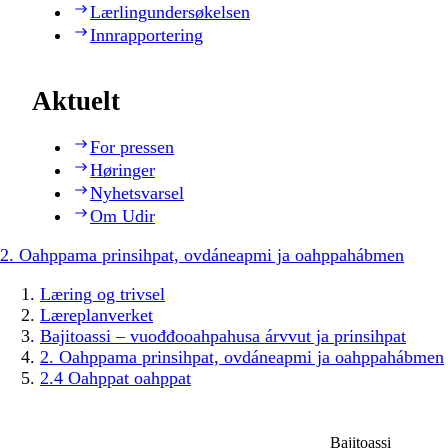
Lærlingundersøkelsen
Innrapportering
Aktuelt
For pressen
Høringer
Nyhetsvarsel
Om Udir
2. Oahppama prinsihpat, ovdáneapmi ja oahppahábmen
Læring og trivsel
Læreplanverket
Bajitoassi – vuođđooahpahusa árvvut ja prinsihpat
2. Oahppama prinsihpat, ovdáneapmi ja oahppahábmen
2.4 Oahppat oahppat
Bajitoassi