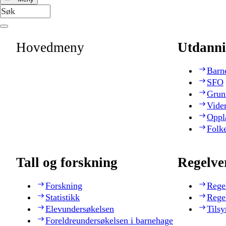
Hovedmeny
Utdanni
Barn
SFO
Grun
Vide
Oppl
Folk
Tall og forskning
Regelve
Forskning
Rege
Statistikk
Rege
Elevundersøkelsen
Tilsy
Foreldreundersøkelsen i barnehage