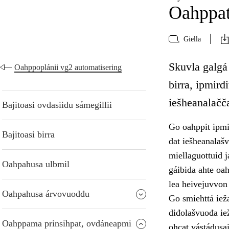
Oahppat
Giella
Skuvla galgá
Oahppoplánii vg2 automatisering
birra, ipmird
iešheanalačča
Bajitoasi ovdasiidu sámegillii
Go oahppit ipmi
Bajitoasi birra
dat iešheanalaš
miellaguottuid j
Oahpahusa ulbmil
gáibida ahte oa
lea heivejuvvon 
Oahpahusa árvovuođđu
Go smiehttá ieža
diđolašvuođa ie
Oahppama prinsihpat, ovdáneapmi
ohcat vástádusai