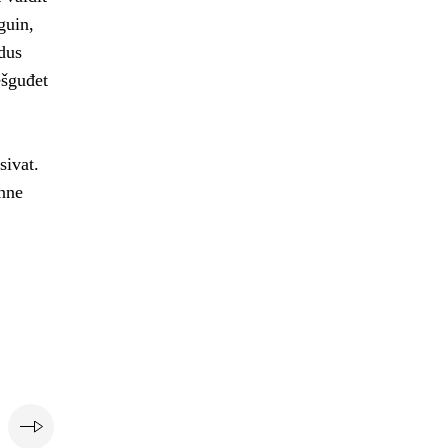
guin,
dus
ešguđet
sivat.
nne
i