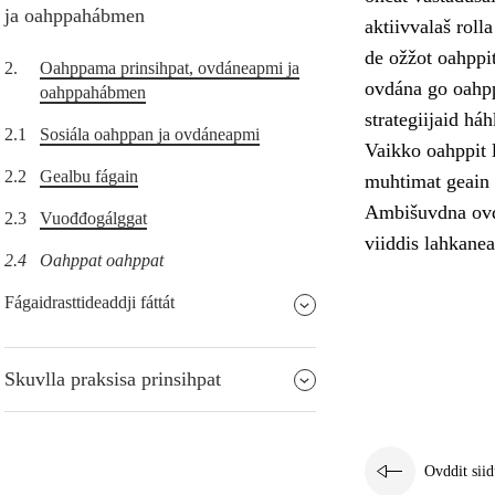
ja oahppahábmen
aktiivvalaš roll
de ožžot oahppi
2.
Oahppama prinsihpat, ovdáneapmi ja
ovdána go oahpp
oahppahábmen
strategiijaid há
2.1
Sosiála oahppan ja ovdáneapmi
Vaikko oahppit l
2.2
Gealbu fágain
muhtimat geain l
Ambišuvdna ovdá
2.3
Vuođđogálggat
viiddis lahkanea
2.4
Oahppat oahppat
Fágaidrasttideaddji fáttát
Skuvlla praksisa prinsihpat
Ovddit siid