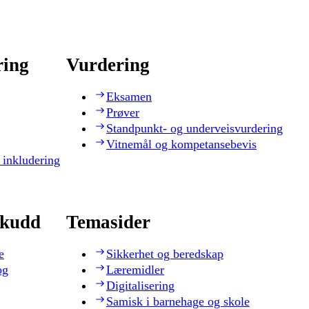
ring
Vurdering
Eksamen
Prøver
Standpunkt- og underveisvurdering
Vitnemål og kompetansebevis
 inkludering
skudd
Temasider
e
Sikkerhet og beredskap
og
Læremidler
Digitalisering
Samisk i barnehage og skole