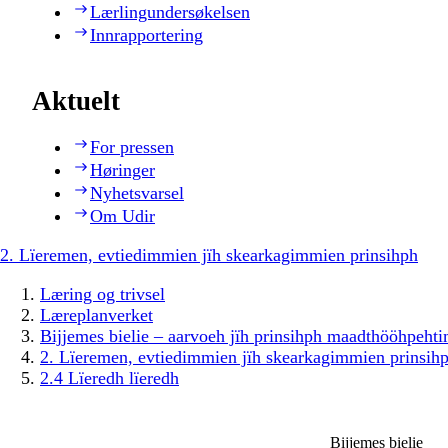
Lærlingundersøkelsen
Innrapportering
Aktuelt
For pressen
Høringer
Nyhetsvarsel
Om Udir
2. Lïeremen, evtiedimmien jïh skearkagimmien prinsihph
Læring og trivsel
Læreplanverket
Bijjemes bielie – aarvoeh jïh prinsihph maadthööhpeh
2. Lïeremen, evtiedimmien jïh skearkagimmien prinsih
2.4 Lïeredh lïeredh
Bijjemes bielie