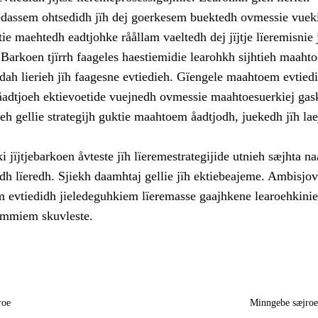
iedassem ohtsedidh jïh dej goerkesem buektedh ovmessie vuek
tie maehtedh eadtjohke råållam vaeltedh dej jïjtje lïeremisnie 
Barkoen tjïrrh faageles haestiemidie learohkh sijhtieh maaht
dah lierieh jïh faagesne evtiedieh. Gïengele maahtoem evtied
åadtjoeh ektievoetide vuejnedh ovmessie maahtoesuerkiej ga
eh gellie strategijh guktie maahtoem åadtjodh, juekedh jïh la
 jïjtjebarkoen åvteste jïh lïeremestrategijide utnieh sæjhta n
dh lïeredh. Sjiekh daamhtaj gellie jïh ektiebeajeme. Ambisjo
 evtiedidh jieledeguhkiem lïeremasse gaajhkene learoehkinie
immiem skuvleste.
roe
Minngebe sæjro