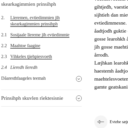
skearkagimmien prinsihph
gihtjedh, vaest
sijhtieh dan mie
2.
Lïeremen, evtiedimmien jïh
evtiedimmesne. 
skearkagimmien prinsihph
åadtjodh guktie 
2.1
Sosijaale lïereme jïh evtiedimmie
gosse learohkh 
2.2
Maahtoe faagine
jïh gosse maehti
årrodh.
2.3
Vihkeles tjiehpiesvoeth
Læjhkan learohki
2.4
Lïeredh lïeredh
haestemh åadtjo
Dåaresthfaageles teemah
maehtelesvoetem
gamte geatskan
Prinsihph skuvlen rïektesisnie
Evtebe sæj