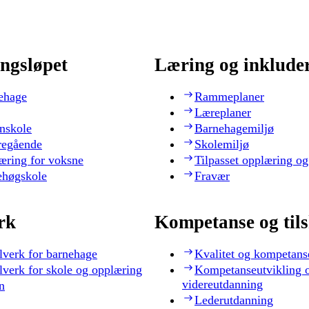
ngsløpet
Læring og inklude
ehage
Rammeplaner
Læreplaner
nskole
Barnehagemiljø
regående
Skolemiljø
æring for voksne
Tilpasset opplæring og
ehøgskole
Fravær
rk
Kompetanse og til
lverk for barnehage
Kvalitet og kompetans
lverk for skole og opplæring
Kompetanseutvikling 
videreutdanning
n
Lederutdanning