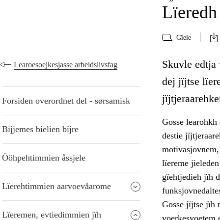
Lïeredh 
Gïele
Skuvle edtja 
Learoesoejkesjasse arbeidslivsfag
dej jïjtse l
jïjtjeraarehk
Forsiden overordnet del - sørsamisk
Gosse learohkh d
Bijjemes bielien bïjre
destie jïjtjeraa
motivasjovnem, 
Ööhpehtimmien åssjele
lïereme jielede
gïehtjedieh jïh d
Lïerehtimmien aarvoevåarome
funksjovnedalte
Gosse jïjtse jïh
Lïeremen, evtiedimmien jïh
voerkesvoetem ev