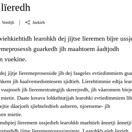
lïeredh
Veedtjh
Juekieh
viehkiehtidh learohkh dej jïjtse lïeremen bïjre ussj
ïeremeprosessh guarkedh jïh maahtoem åadtjodh
en vuekine.
ej jïjtje lïeremeprosesside jïh dej faageles evtiedimmiem gu
rehkem jïh haalvemedomtesem sjidtieh. Lïerehtimmie edtja lea
vuajnoeh jïh lïeremestrategijh skreejredh, jïh våaromem bïej
n mietie. Daate kreava lohkehtæjjah learohki evtiedimmiem lï
ejtie dåarjoeh sjïehteledtieh aalteren, njoetseme- jïh
sen mietie.
 mubpiej lïeremem ussjedieh learohkh maehtieh ånnetji ånnetji
tiedidh jïjtse lïeremeprosessigujmie. Learohkh gïeh lierieh