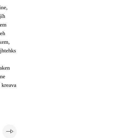
ine,
jïh
oem
ieh
skem,
ejhtehks
aaken
vne
 kreava
e