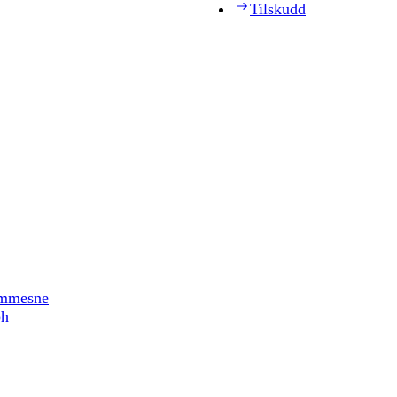
Tilskudd
timmesne
ph