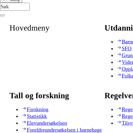
Hovedmeny
Utdanni
Barn
SFO
Grun
Vide
Oppl
Folk
Tall og forskning
Regelve
Forskning
Rege
Statistikk
Rege
Elevundersøkelsen
Tilsy
Foreldreundersøkelsen i barnehage