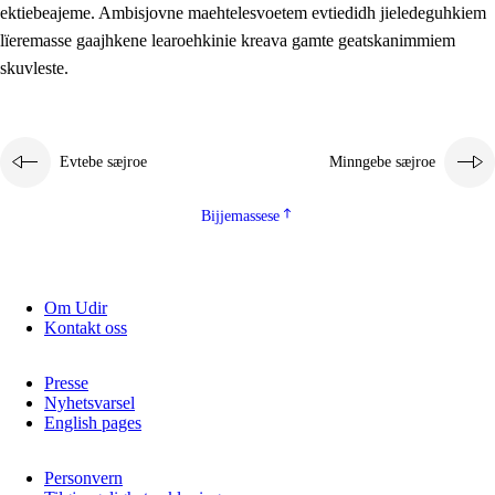
ektiebeajeme. Ambisjovne maehtelesvoetem evtiedidh jieledeguhkiem
lïeremasse gaajhkene learoehkinie kreava gamte geatskanimmiem
skuvleste.
Evtebe sæjroe
Minngebe sæjroe
Bijjemassese
Om Udir
Kontakt oss
Presse
Nyhetsvarsel
English pages
Personvern