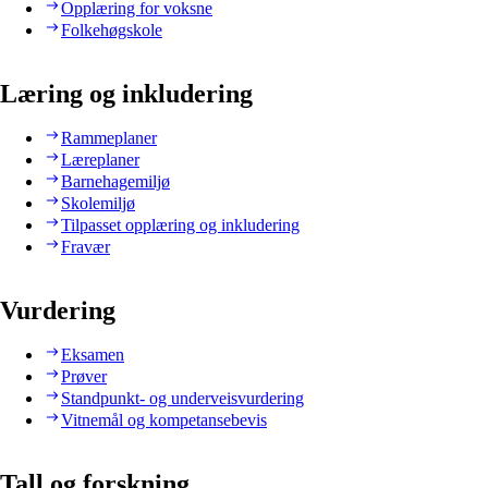
Opplæring for voksne
Folkehøgskole
Læring og inkludering
Rammeplaner
Læreplaner
Barnehagemiljø
Skolemiljø
Tilpasset opplæring og inkludering
Fravær
Vurdering
Eksamen
Prøver
Standpunkt- og underveisvurdering
Vitnemål og kompetansebevis
Tall og forskning