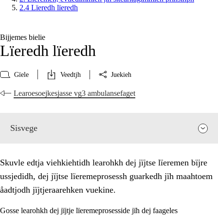
2.4 Lïeredh lïeredh
Bijjemes bielie
Lïeredh lïeredh
Gïele
Veedtjh
Juekieh
Learoesoejkesjasse vg3 ambulansefaget
Sisvege
Skuvle edtja viehkiehtidh learohkh dej jïjtse lïeremen bïjre
ussjedidh, dej jïjtse lïeremeprosessh guarkedh jïh maahtoem
åadtjodh jïjtjeraarehken vuekine.
Gosse learohkh dej jïjtje lïeremeprosesside jïh dej faageles