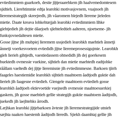
evtiedimmiem guarkoeh, destie jïjtjeraarehkem jïh haalvemedomtesem
sjidtieh. Lïerehtimmie edtja learohki motivasjovnem, vuajnoeh jïh
lïeremestrategijh skreejredh, jïh våaromem bïejedh lïereme jieleden
mietie. Daate kreava lohkehtæjjah learohki evtiedimmiem lïhke
gïehtjedieh jïh dejtie dåarjoeh sjïehteledtieh aalteren, njoetseme- jïh
funksjovnedaltesen mietie.
2.
Lïeremen, evtiedimmien jïh skearkagimmien prinsihph
Gosse jïjtse jïh mubpiej lïeremem ussjedieh learohkh maehtieh ånnetji
ånnetji voerkesvoetem evtiedidh jïjtse lïeremeprosessigujmie. Learohkh
2.1
Sosijaale lïereme jïh evtiedimmie
gïeh lierieh gihtjedh, vaestiedassem ohtsedidh jïh dej goerkesem
2.2
Maahtoe faagine
buektedh ovmessie vuekine, sijhtieh dan mietie maehtedh eadtjohke
råållam vaeltedh dej jïjtje lïeremisnie jïh evtiedimmesne. Barkoen tjïrrh
2.3
Vihkeles tjiehpiesvoeth
faageles haestiemidie learohkh sijhtieh maahtoem åadtjodh guktie dah
2.4
Lïeredh lïeredh
lierieh jïh faagesne evtiedieh. Gïengele maahtoem evtiedieh gosse
learohkh åadtjoeh ektievoetide vuejnedh ovmessie maahtoesuerkiej
Dåaresthfaageles teemah
gaskem, jïh gosse maehtieh gellie strategijh guktie maahtoem åadtjodh,
juekedh jïh laejhtehks årrodh.
Læjhkan learohki jïjtjebarkoen åvteste jïh lïeremestrategijide utnieh
sæjhta naaken haestemh åadtjodh lïeredh. Sjiekh daamhtaj gellie jïh