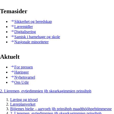
Temasider
Sikkerhet og beredskap
Læremidler
Digitalisering
Samisk i barnehage og skole
Nasjonale minoriteter
Aktuelt
For pressen
Høringer
Nyhetsvarsel
Om Udir
2. Lïeremen, evtiedimmien jïh skearkagimmien prinsihph
Læring og trivsel
Læreplanverket
Bijjemes bielie – aarvoeh jïh prinsihph maadthööhpehtimmesne
2. Lïeremen, evtiedimmien jïh skearkagimmien prinsihph