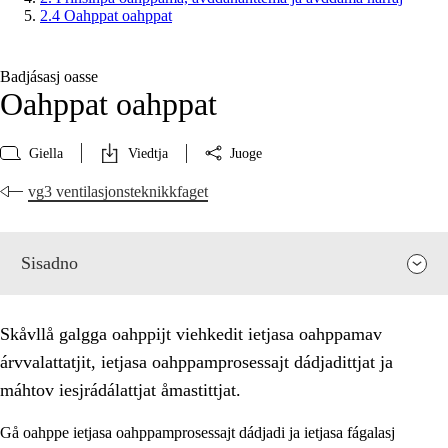
2.4 Oahppat oahppat
Badjásasj oasse
Oahppat oahppat
Giella
Viedtja
Juoge
vg3 ventilasjonsteknikkfaget
Sisadno
Skåvllå galgga oahppijt viehkedit ietjasa oahppamav
árvvalattatjit, ietjasa oahppamprosessajt dádjadittjat ja
máhtov iesjrádálattjat åmastittjat.
Gå oahppe ietjasa oahppamprosessajt dádjadi ja ietjasa fágalasj