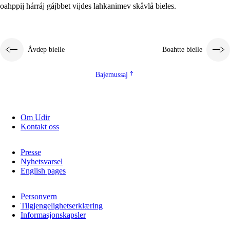
oahppij hárráj gájbbet vijdes lahkanimev skåvlå bieles.
Åvdep bielle
Boahtte bielle
Bajemussaj
Om Udir
Kontakt oss
Presse
Nyhetsvarsel
English pages
Personvern
Tilgjengelighetserklæring
Informasjonskapsler