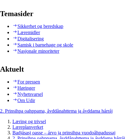
Temasider
Sikkerhet og beredskap
Læremidler
Digitalisering
Samisk i barnehage og skole
Nasjonale minoriteter
Aktuelt
For pressen
Høringer
Nyhetsvarsel
Om Udir
2. Prinsihpa oahppama, åvddånahttema ja ávddama hárráj
Læring og trivsel
Læreplanverket
Badjásasj oasse – árvo ja prinsihpa vuodoåhpadussaj
2. Prinsihpa oahppama, åvddånahttema ja ávddama hárráj