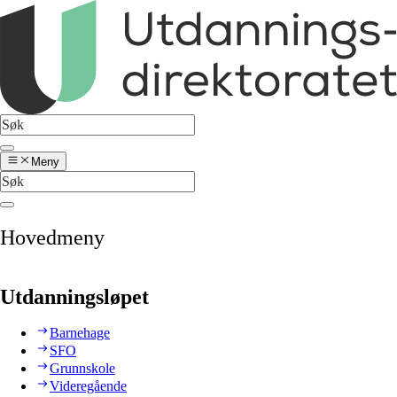
Meny
Hovedmeny
Utdanningsløpet
Barnehage
SFO
Grunnskole
Videregående