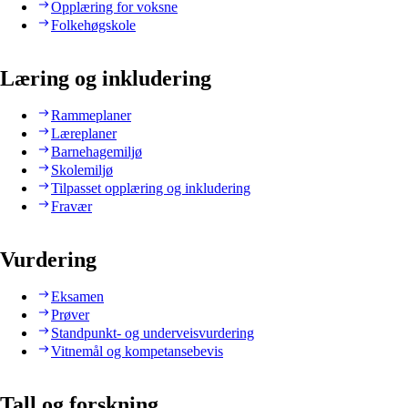
Opplæring for voksne
Folkehøgskole
Læring og inkludering
Rammeplaner
Læreplaner
Barnehagemiljø
Skolemiljø
Tilpasset opplæring og inkludering
Fravær
Vurdering
Eksamen
Prøver
Standpunkt- og underveisvurdering
Vitnemål og kompetansebevis
Tall og forskning