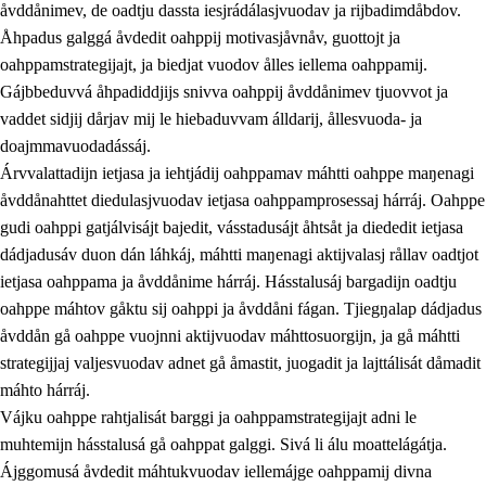
åvddånimev, de oadtju dassta iesjrádálasjvuodav ja rijbadimdåbdov.
Åhpadus galggá åvdedit oahppij motivasjåvnåv, guottojt ja
oahppamstrategijajt, ja biedjat vuodov ålles iellema oahppamij.
Gájbbeduvvá åhpadiddjijs snivva oahppij åvddånimev tjuovvot ja
vaddet sidjij dårjav mij le hiebaduvvam álldarij, ållesvuoda- ja
doajmmavuodadássáj.
2.
Prinsihpa oahppama, åvddånahttema ja ávddama hárráj
Árvvalattadijn ietjasa ja iehtjádij oahppamav máhtti oahppe maŋenagi
åvddånahttet diedulasjvuodav ietjasa oahppamprosessaj hárráj. Oahppe
2.1
Sosiála oahppam ja åvddånibme
gudi oahppi gatjálvisájt bajedit, vásstadusájt åhtsåt ja diededit ietjasa
2.2
Máhtudahka fágáj hárráj
dádjadusáv duon dán láhkáj, máhtti maŋenagi aktijvalasj rållav oadtjot
ietjasa oahppama ja åvddånime hárráj. Hásstalusáj bargadijn oadtju
2.3
Vuodulasj tjehpudagá
oahppe máhtov gåktu sij oahppi ja åvddåni fágan. Tjiegŋalap dádjadus
2.4
Oahppat oahppat
åvddån gå oahppe vuojnni aktijvuodav máhttosuorgijn, ja gå máhtti
strategijjaj valjesvuodav adnet gå åmastit, juogadit ja lajttálisát dåmadit
Doaresfágalasj tiemá
máhto hárráj.
Vájku oahppe rahtjalisát barggi ja oahppamstrategijajt adni le
muhtemijn hásstalusá gå oahppat galggi. Sivá li álu moattelágátja.
Ájggomusá åvdedit máhtukvuodav iellemájge oahppamij divna