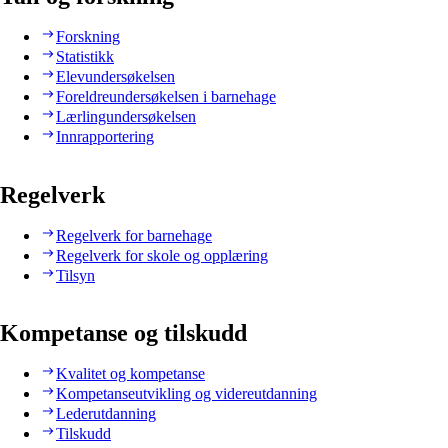
Forskning
Statistikk
Elevundersøkelsen
Foreldreundersøkelsen i barnehage
Lærlingundersøkelsen
Innrapportering
Regelverk
Regelverk for barnehage
Regelverk for skole og opplæring
Tilsyn
Kompetanse og tilskudd
Kvalitet og kompetanse
Kompetanseutvikling og videreutdanning
Lederutdanning
Tilskudd