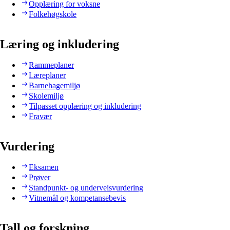
Opplæring for voksne
Folkehøgskole
Læring og inkludering
Rammeplaner
Læreplaner
Barnehagemiljø
Skolemiljø
Tilpasset opplæring og inkludering
Fravær
Vurdering
Eksamen
Prøver
Standpunkt- og underveisvurdering
Vitnemål og kompetansebevis
Tall og forskning