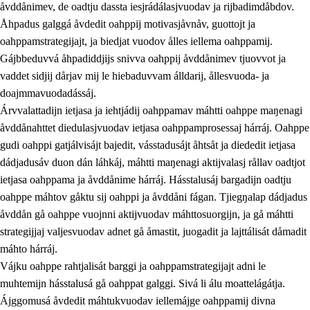
åvddånimev, de oadtju dassta iesjrádálasjvuodav ja rijbadimdåbdov.
Åhpadus galggá åvdedit oahppij motivasjåvnåv, guottojt ja
oahppamstrategijajt, ja biedjat vuodov ålles iellema oahppamij.
Gájbbeduvvá åhpadiddjijs snivva oahppij åvddånimev tjuovvot ja
vaddet sidjij dårjav mij le hiebaduvvam álldarij, ållesvuoda- ja
doajmmavuodadássáj.
2.
Prinsihpa oahppama, åvddånahttema ja ávddama hárráj
Árvvalattadijn ietjasa ja iehtjádij oahppamav máhtti oahppe maŋenagi
åvddånahttet diedulasjvuodav ietjasa oahppamprosessaj hárráj. Oahppe
2.1
Sosiála oahppam ja åvddånibme
gudi oahppi gatjálvisájt bajedit, vásstadusájt åhtsåt ja diededit ietjasa
2.2
Máhtudahka fágáj hárráj
dádjadusáv duon dán láhkáj, máhtti maŋenagi aktijvalasj rållav oadtjot
ietjasa oahppama ja åvddånime hárráj. Hásstalusáj bargadijn oadtju
2.3
Vuodulasj tjehpudagá
oahppe máhtov gåktu sij oahppi ja åvddåni fágan. Tjiegŋalap dádjadus
2.4
Oahppat oahppat
åvddån gå oahppe vuojnni aktijvuodav máhttosuorgijn, ja gå máhtti
strategijjaj valjesvuodav adnet gå åmastit, juogadit ja lajttálisát dåmadit
Doaresfágalasj tiemá
máhto hárráj.
Vájku oahppe rahtjalisát barggi ja oahppamstrategijajt adni le
muhtemijn hásstalusá gå oahppat galggi. Sivá li álu moattelágátja.
Ájggomusá åvdedit máhtukvuodav iellemájge oahppamij divna