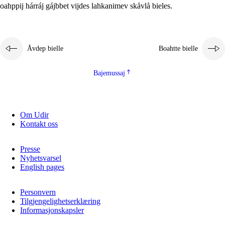
oahppij hárráj gájbbet vijdes lahkanimev skåvlå bieles.
Åvdep bielle
Boahtte bielle
Bajemussaj
Om Udir
Kontakt oss
Presse
Nyhetsvarsel
English pages
Personvern
Tilgjengelighetserklæring
Informasjonskapsler