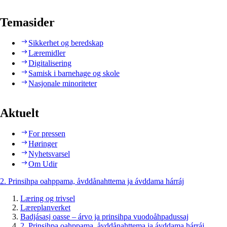
Temasider
Sikkerhet og beredskap
Læremidler
Digitalisering
Samisk i barnehage og skole
Nasjonale minoriteter
Aktuelt
For pressen
Høringer
Nyhetsvarsel
Om Udir
2. Prinsihpa oahppama, åvddånahttema ja ávddama hárráj
Læring og trivsel
Læreplanverket
Badjásasj oasse – árvo ja prinsihpa vuodoåhpadussaj
2. Prinsihpa oahppama, åvddånahttema ja ávddama hárráj