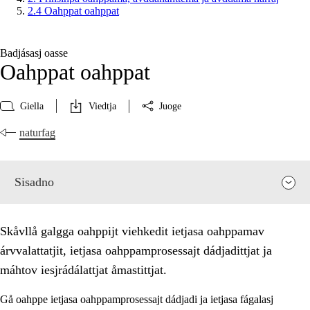
2.4 Oahppat oahppat
Badjásasj oasse
Oahppat oahppat
Giella
Viedtja
Juoge
naturfag
Sisadno
Skåvllå galgga oahppijt viehkedit ietjasa oahppamav
árvvalattatjit, ietjasa oahppamprosessajt dádjadittjat ja
máhtov iesjrádálattjat åmastittjat.
Gå oahppe ietjasa oahppamprosessajt dádjadi ja ietjasa fágalasj