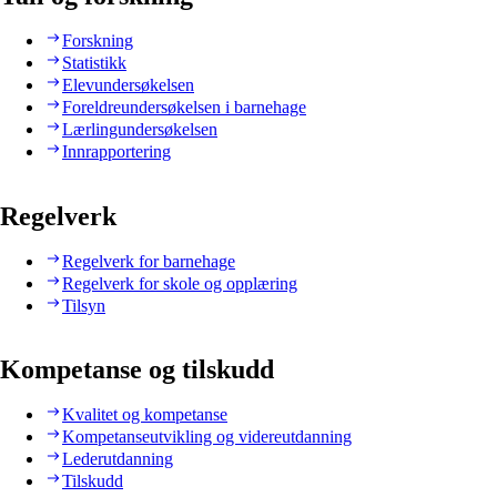
Forskning
Statistikk
Elevundersøkelsen
Foreldreundersøkelsen i barnehage
Lærlingundersøkelsen
Innrapportering
Regelverk
Regelverk for barnehage
Regelverk for skole og opplæring
Tilsyn
Kompetanse og tilskudd
Kvalitet og kompetanse
Kompetanseutvikling og videreutdanning
Lederutdanning
Tilskudd