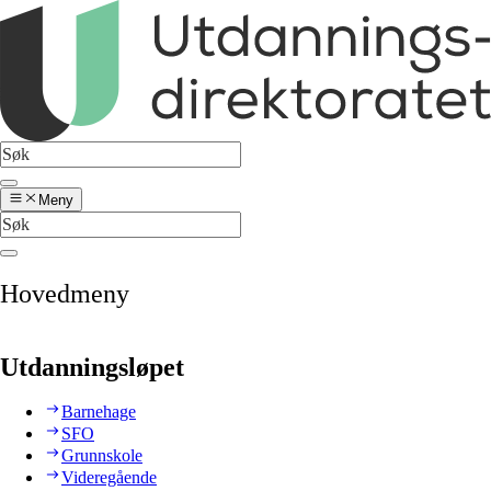
Meny
Hovedmeny
Utdanningsløpet
Barnehage
SFO
Grunnskole
Videregående