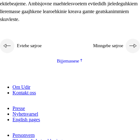
ektiebeajeme. Ambisjovne maehtelesvoetem evtiedidh jieledeguhkiem
lïeremasse gaajhkene learoehkinie kreava gamte geatskanimmiem
skuvleste.
Evtebe sæjroe
Minngebe sæjroe
Bijjemassese
Om Udir
Kontakt oss
Presse
Nyhetsvarsel
English pages
Personvern