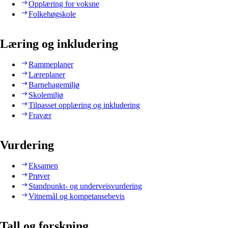
Opplæring for voksne
Folkehøgskole
Læring og inkludering
Rammeplaner
Læreplaner
Barnehagemiljø
Skolemiljø
Tilpasset opplæring og inkludering
Fravær
Vurdering
Eksamen
Prøver
Standpunkt- og underveisvurdering
Vitnemål og kompetansebevis
Tall og forskning