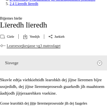
2.4 Lïeredh lïeredh
Bijjemes bielie
Lïeredh lïeredh
Gïele
Veedtjh
Juekieh
Learoesoejkesjasse vg3 matrosfaget
Sisvege
Skuvle edtja viehkiehtidh learohkh dej jïjtse lïeremen bïjre
ussjedidh, dej jïjtse lïeremeprosessh guarkedh jïh maahtoem
åadtjodh jïjtjeraarehken vuekine.
Gosse learohkh dej jïjtje lïeremeprosesside jïh dej faageles