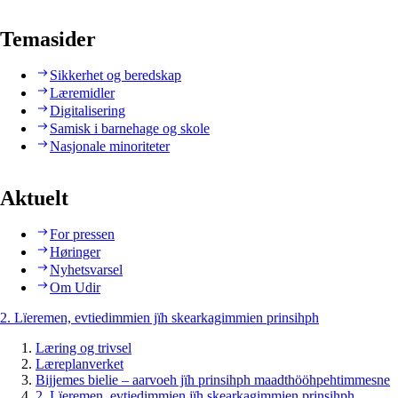
Temasider
Sikkerhet og beredskap
Læremidler
Digitalisering
Samisk i barnehage og skole
Nasjonale minoriteter
Aktuelt
For pressen
Høringer
Nyhetsvarsel
Om Udir
2. Lïeremen, evtiedimmien jïh skearkagimmien prinsihph
Læring og trivsel
Læreplanverket
Bijjemes bielie – aarvoeh jïh prinsihph maadthööhpehtimmesne
2. Lïeremen, evtiedimmien jïh skearkagimmien prinsihph