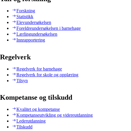
Forskning
Statistikk
Elevundersøkelsen
Foreldreundersøkelsen i barnehage
Lærlingundersøkelsen
Innrapportering
Regelverk
Regelverk for barnehage
Regelverk for skole og opplæring
Tilsyn
Kompetanse og tilskudd
Kvalitet og kompetanse
Kompetanseutvikling og videreutdanning
Lederutdanning
Tilskudd