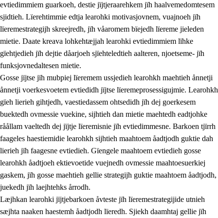
evtiedimmiem guarkoeh, destie jïjtjeraarehkem jïh haalvemedomtesem
sjidtieh. Lïerehtimmie edtja learohki motivasjovnem, vuajnoeh jïh
lïeremestrategijh skreejredh, jïh våaromem bïejedh lïereme jieleden
mietie. Daate kreava lohkehtæjjah learohki evtiedimmiem lïhke
gïehtjedieh jïh dejtie dåarjoeh sjïehteledtieh aalteren, njoetseme- jïh
funksjovnedaltesen mietie.
2.
Lïeremen, evtiedimmien jïh skearkagimmien prinsihph
Gosse jïjtse jïh mubpiej lïeremem ussjedieh learohkh maehtieh ånnetji
ånnetji voerkesvoetem evtiedidh jïjtse lïeremeprosessigujmie. Learohkh
2.1
Sosijaale lïereme jïh evtiedimmie
gïeh lierieh gihtjedh, vaestiedassem ohtsedidh jïh dej goerkesem
2.2
Maahtoe faagine
buektedh ovmessie vuekine, sijhtieh dan mietie maehtedh eadtjohke
råållam vaeltedh dej jïjtje lïeremisnie jïh evtiedimmesne. Barkoen tjïrrh
2.3
Vihkeles tjiehpiesvoeth
faageles haestiemidie learohkh sijhtieh maahtoem åadtjodh guktie dah
2.4
Lïeredh lïeredh
lierieh jïh faagesne evtiedieh. Gïengele maahtoem evtiedieh gosse
learohkh åadtjoeh ektievoetide vuejnedh ovmessie maahtoesuerkiej
Dåaresthfaageles teemah
gaskem, jïh gosse maehtieh gellie strategijh guktie maahtoem åadtjodh,
juekedh jïh laejhtehks årrodh.
Læjhkan learohki jïjtjebarkoen åvteste jïh lïeremestrategijide utnieh
sæjhta naaken haestemh åadtjodh lïeredh. Sjiekh daamhtaj gellie jïh