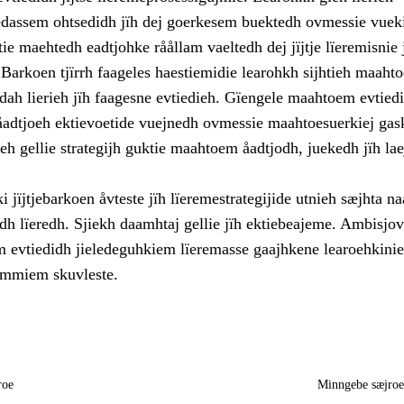
iedassem ohtsedidh jïh dej goerkesem buektedh ovmessie vuek
tie maehtedh eadtjohke råållam vaeltedh dej jïjtje lïeremisnie 
Barkoen tjïrrh faageles haestiemidie learohkh sijhtieh maaht
dah lierieh jïh faagesne evtiedieh. Gïengele maahtoem evtied
åadtjoeh ektievoetide vuejnedh ovmessie maahtoesuerkiej ga
eh gellie strategijh guktie maahtoem åadtjodh, juekedh jïh la
 jïjtjebarkoen åvteste jïh lïeremestrategijide utnieh sæjhta n
dh lïeredh. Sjiekh daamhtaj gellie jïh ektiebeajeme. Ambisjo
 evtiedidh jieledeguhkiem lïeremasse gaajhkene learoehkinie
immiem skuvleste.
roe
Minngebe sæjro