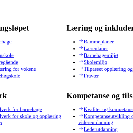
ngsløpet
Læring og inklude
ehage
Rammeplaner
Læreplaner
nskole
Barnehagemiljø
regående
Skolemiljø
æring for voksne
Tilpasset opplæring og
ehøgskole
Fravær
rk
Kompetanse og til
lverk for barnehage
Kvalitet og kompetans
lverk for skole og opplæring
Kompetanseutvikling 
videreutdanning
n
Lederutdanning