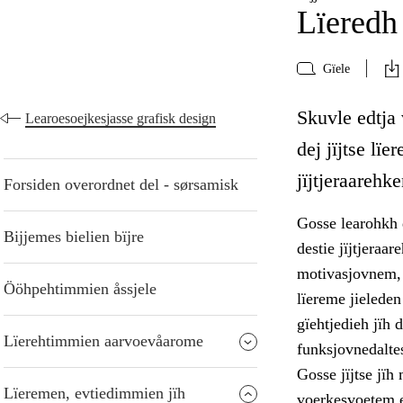
Lïeredh 
Gïele
Skuvle edtja 
Learoesoejkesjasse grafisk design
dej jïjtse l
jïjtjeraarehk
Forsiden overordnet del - sørsamisk
Gosse learohkh d
Bijjemes bielien bïjre
destie jïjtjeraa
motivasjovnem, 
Ööhpehtimmien åssjele
lïereme jielede
gïehtjedieh jïh d
Lïerehtimmien aarvoevåarome
funksjovnedalte
Gosse jïjtse jïh
Lïeremen, evtiedimmien jïh
voerkesvoetem ev