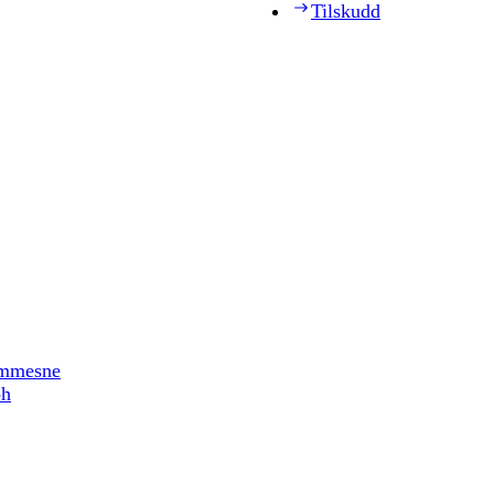
Tilskudd
timmesne
ph