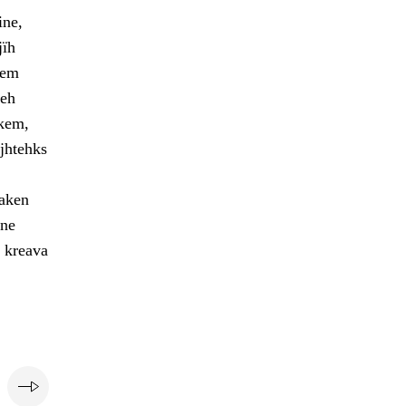
ine,
jïh
oem
ieh
skem,
ejhtehks
aaken
vne
 kreava
e