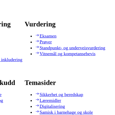
ring
Vurdering
Eksamen
Prøver
Standpunkt- og underveisvurdering
Vitnemål og kompetansebevis
 inkludering
skudd
Temasider
e
Sikkerhet og beredskap
og
Læremidler
Digitalisering
Samisk i barnehage og skole