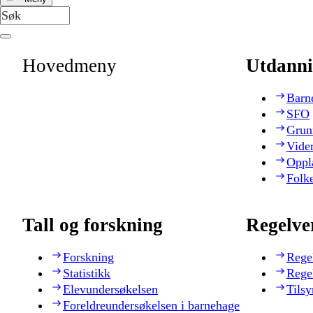
Hovedmeny
Utdanni
Barn
SFO
Grun
Vide
Oppl
Folk
Tall og forskning
Regelve
Forskning
Rege
Statistikk
Rege
Elevundersøkelsen
Tilsy
Foreldreundersøkelsen i barnehage