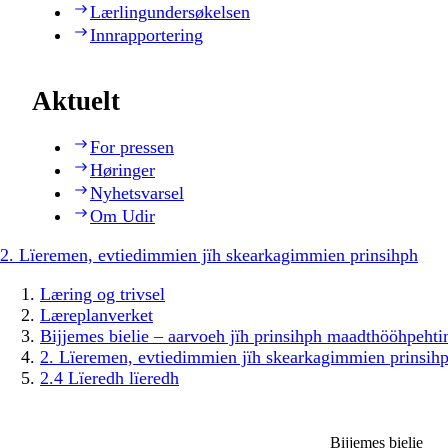
Lærlingundersøkelsen
Innrapportering
Aktuelt
For pressen
Høringer
Nyhetsvarsel
Om Udir
2. Lïeremen, evtiedimmien jïh skearkagimmien prinsihph
Læring og trivsel
Læreplanverket
Bijjemes bielie – aarvoeh jïh prinsihph maadthööhpeh
2. Lïeremen, evtiedimmien jïh skearkagimmien prinsih
2.4 Lïeredh lïeredh
Bijjemes bielie