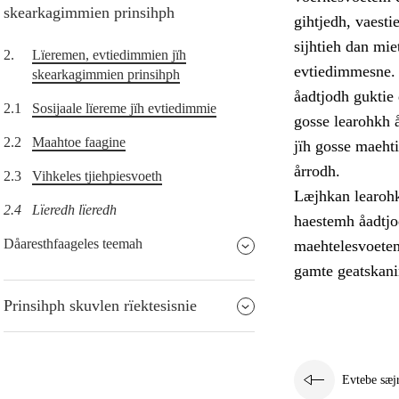
skearkagimmien prinsihph
gihtjedh, vaest
sijhtieh dan mie
2.
Lïeremen, evtiedimmien jïh
evtiedimmesne. 
skearkagimmien prinsihph
åadtjodh guktie 
2.1
Sosijaale lïereme jïh evtiedimmie
gosse learohkh 
2.2
Maahtoe faagine
jïh gosse maehti
årrodh.
2.3
Vihkeles tjiehpiesvoeth
Læjhkan learohki
2.4
Lïeredh lïeredh
haestemh åadtjo
Dåaresthfaageles teemah
maehtelesvoetem
gamte geatskan
Prinsihph skuvlen rïektesisnie
Evtebe sæj