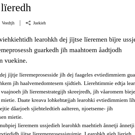
lïeredh
Veedtjh
Juekieh
viehkiehtidh learohkh dej jïjtse lïeremen bïjre ussj
ïeremeprosessh guarkedh jïh maahtoem åadtjodh
en vuekine.
ej jïjtje lïeremeprosesside jïh dej faageles evtiedimmiem gu
rehkem jïh haalvemedomtesem sjidtieh. Lïerehtimmie edtja lea
vuajnoeh jïh lïeremestrategijh skreejredh, jïh våaromem bïej
n mietie. Daate kreava lohkehtæjjah learohki evtiedimmiem lï
ejtie dåarjoeh sjïehteledtieh aalteren, njoetseme- jïh
sen mietie.
 mubpiej lïeremem ussjedieh learohkh maehtieh ånnetji ånnetji
tiedidh jïjtse lïeremeprosessigujmie. Learohkh gïeh lierieh